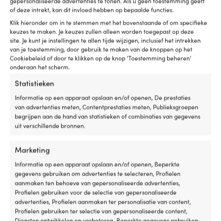
gepersonaliseerde advertenties te tonen. Als u geen toestemming geeft
het pakket van DHL.
of deze intrekt, kan dit invloed hebben op bepaalde functies.
Voor alle leveringen geldt transport tot aan de
Klik hieronder om in te stemmen met het bovenstaande of om specifieke
keuzes te maken. Je keuzes zullen alleen worden toegepast op deze
perceelsgrens op een berijdbare weg, tenzij anders
site. Je kunt je instellingen te allen tijde wijzigen, inclusief het intrekken
aangegeven. Als je in een flatgebouw woont, worden de
van je toestemming, door gebruik te maken van de knoppen op het
Cookiebeleid of door te klikken op de knop 'Toestemming beheren'
goederen tot aan de portiek geleverd. Als je in een
onderaan het scherm.
woongebied woont met een soort
Statistieken
toegangsbelemmering, zoals een afgesloten slagboom
Informatie op een apparaat opslaan en/of openen, De prestaties
of gesloten poort, worden de goederen geleverd tot
van advertenties meten, Contentprestaties meten, Publieksgroepen
begrijpen aan de hand van statistieken of combinaties van gegevens
zover de weg berijdbaar is.
uit verschillende bronnen.
Je ontvangt een melding van het transportbedrijf voordat
Marketing
de levering plaatsvindt, op het meldingstelefoonnummer
dat je bij de aankoop hebt opgegeven. Het
Informatie op een apparaat opslaan en/of openen, Beperkte
gegevens gebruiken om advertenties te selecteren, Profielen
transportbedrijf geeft normaal gesproken een geschatte
aanmaken ten behoeve van gepersonaliseerde advertenties,
levertijd van ongeveer 3 tot 4 uur en het vereist dat een
Profielen gebruiken voor de selectie van gepersonaliseerde
advertenties, Profielen aanmaken ter personalisatie van content,
meerderjarige de goederen in ontvangst neemt en deze
Profielen gebruiken ter selectie van gepersonaliseerde content,
ondertekent. Deze persoon moet zich ook kunnen
Diensten ontwikkelen en verbeteren, Beperkte gegevens gebruiken