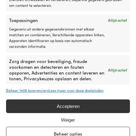
om content te selecteren.
legitimeren. We kunnen helaas de tijden en dagen van
de transporteur niet beïnvloeden. In sommige gebieden
Toepassingen
Altijd actief
in Nederland en België kan het voorkomen dat de
Gegevens uit andere gegevensbronnen met elkaar
transporteur alleen op bepaalde dagen van de week
matchen en combineren, Verschillende apparaten linken,
Apparaten identificeren op basis van automatisch
thuisbezorging aanbiedt.
verzonden informatie.
Bij ontvangst van de goederen moeten deze zorgvuldig
worden geïnspecteerd voordat de levering wordt
Zorg dragen voor beveiliging, fraude
voorkomen en detecteren en fouten
ondertekend. Als er zichtbare schade aan de verpakking
Altijd actief
opsporen, Advertenties en content leveren en
of het product is, moet dit op de vrachtbrief worden
tonen, Privacykeuzes opslaan en delen.
genoteerd voordat je deze ondertekent. Als je hebt
Beheer 1408 leveranciers
Lees meer over deze doeleinden
aangegeven dat de afleverende chauffeur de goederen
bij je deur mag achterlaten, ben je verantwoordelijk
Accepteren
vanaf het moment dat je dit hebt goedgekeurd.
Weiger
Wijziging van
Beheer opties