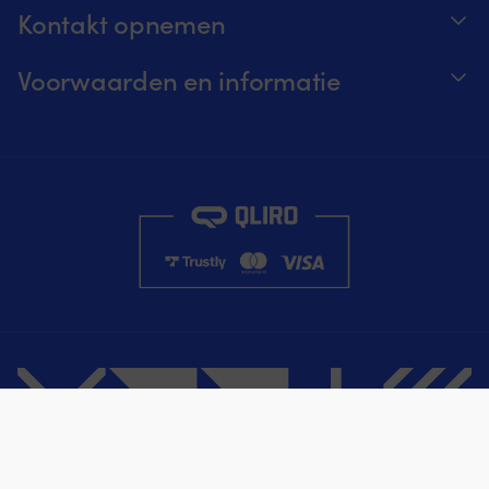
Kontakt opnemen
Volg je bestelling
Voorwaarden en informatie
Over Moory
Prijs garantie
Per telefoon 8u-20u (+46 8251546 – Engels)
Verzending & levering
Mail ons: info@moory.nl
Retouren en terugbetaling
Aankoopvoorwaarden
Privacybeleid