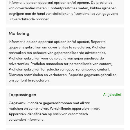
Informatie op een apparaat opslaan en/of openen, De prestaties
van advertenties meten, Contentprestaties meten, Publieksgroepen
De eenvoudigste prijsgarantie ter
begrijpen aan de hand van statistieken of combinaties van gegevens
wereld!
uit verschillende bronnen.
Koop nu, vergelijk later.
Onze prijsgarantie is
Marketing
supereenvoudig: wij matchen prijzen van alle
Informatie op een apparaat opslaan en/of openen, Beperkte
winkels wereldwijd. Je kunt rustig je spullen nu
gegevens gebruiken om advertenties te selecteren, Profielen
kopen – vind je ze binnen 14 dagen goedkoper bij
aanmaken ten behoeve van gepersonaliseerde advertenties,
een andere winkel, dan passen wij de prijs
Profielen gebruiken voor de selectie van gepersonaliseerde
achteraf aan. Geen rare voorwaarden.
advertenties, Profielen aanmaken ter personalisatie van content,
Profielen gebruiken ter selectie van gepersonaliseerde content,
Diensten ontwikkelen en verbeteren, Beperkte gegevens gebruiken
Lees meer over onze prijsgarantie
om content te selecteren.
Toepassingen
Altijd actief
Gegevens uit andere gegevensbronnen met elkaar
matchen en combineren, Verschillende apparaten linken,
Apparaten identificeren op basis van automatisch
verzonden informatie.
Zweeds grootste winkel voor bootaccessoires – nu ook
in Nederland en België