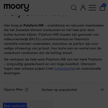
Polyform MR
0
Polyform MR
(1)
Zoeken
Polyform MR
Hier koop je
– onzinkbare en robuuste meerboeien
naar:
die het Zweedse klimaat aankunnen en het hele jaar door
buiten kunnen blijven. Polyform MR-boeien zijn gemaakt van
milieuvriendelijk BACELL-schuimmateriaal en thermisch
verzinkte metalen onderdelen, waardoor ze perfect zijn voor
veilige afmeering van je boot. Hun korte pen en wartel aan de
onderkant voorkomen dat de ketting draait.
We verkopen de hele serie Polyform MR van het merk Polyform
– zorgvuldig geselecteerd en van hoge kwaliteit. Uiteraard
tegen zeer scherpe prijzen (met
prijsgarantie
) en razendsnelle
leveringen.
Öppna filter
Best verkocht!