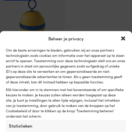
Beheer je privacy
Om de beste ervaringen te bieden, gebruiken wij en onze partners
technologieën zoals cookies om informatie over het apparaat op te slaan
Meerboei Polyform MR40,
en/of te openen. Toestemming voor deze technologieën stelt ons en onze
onzinkbaar, Ø28.5 cm x 40 cm,
partners in staat om persoonlijke gegevens zoals surfgedrag of unieke
korte pen (14 cm), geel
ID's op deze site te verwerken en om gepersonaliseerde en niet-
gepersonaliseerde advertenties te tonen. Als u geen toestemming geeft
BESCHIKBAAR VIA
of deze intrekt, kan dit invloed hebben op bepaalde functies.
NABESTELLING
Klik hieronder om in te stemmen met het bovenstaande of om specifieke
149,99
€
keuzes te maken. Je keuzes zullen alleen worden toegepast op deze
Btw incl.
site. Je kunt je instellingen te allen tijde wijzigen, inclusief het intrekken
van je toestemming, door gebruik te maken van de knoppen op het
Cookiebeleid of door te klikken op de knop 'Toestemming beheren'
onderaan het scherm.
Statistieken