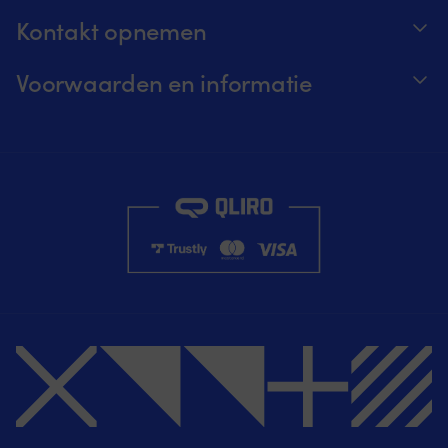
Kontakt opnemen
Volg je bestelling
Voorwaarden en informatie
Over Moory
Prijs garantie
Per telefoon 8u-20u (+46 8251546 – Engels)
Verzending & levering
Mail ons: info@moory.nl
Retouren en terugbetaling
Aankoopvoorwaarden
Privacybeleid