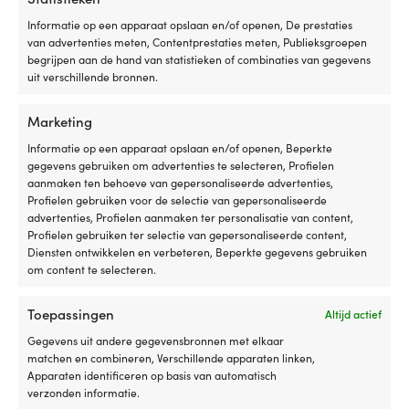
Informatie op een apparaat opslaan en/of openen, De prestaties
van advertenties meten, Contentprestaties meten, Publieksgroepen
begrijpen aan de hand van statistieken of combinaties van gegevens
De eenvoudigste prijsgarantie ter
uit verschillende bronnen.
wereld!
Marketing
Koop nu, vergelijk later.
Onze prijsgarantie is
Informatie op een apparaat opslaan en/of openen, Beperkte
supereenvoudig: wij matchen prijzen van alle
gegevens gebruiken om advertenties te selecteren, Profielen
winkels wereldwijd. Je kunt rustig je spullen nu
aanmaken ten behoeve van gepersonaliseerde advertenties,
kopen – vind je ze binnen 14 dagen goedkoper bij
Profielen gebruiken voor de selectie van gepersonaliseerde
een andere winkel, dan passen wij de prijs
advertenties, Profielen aanmaken ter personalisatie van content,
achteraf aan. Geen rare voorwaarden.
Profielen gebruiken ter selectie van gepersonaliseerde content,
Diensten ontwikkelen en verbeteren, Beperkte gegevens gebruiken
om content te selecteren.
Lees meer over onze prijsgarantie
Toepassingen
Altijd actief
Gegevens uit andere gegevensbronnen met elkaar
matchen en combineren, Verschillende apparaten linken,
Apparaten identificeren op basis van automatisch
verzonden informatie.