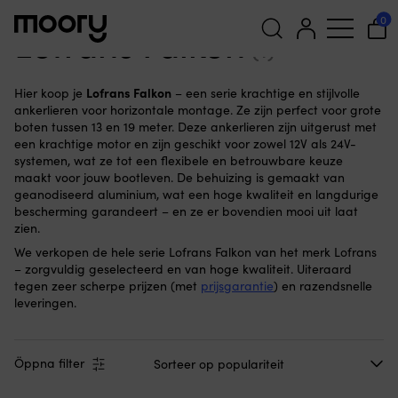
Lofrans Falkon
0
Lofrans Falkon
(1)
Zoeken
Lofrans Falkon
Hier koop je
– een serie krachtige en stijlvolle
naar:
ankerlieren voor horizontale montage. Ze zijn perfect voor grote
boten tussen 13 en 19 meter. Deze ankerlieren zijn uitgerust met
een krachtige motor en zijn geschikt voor zowel 12V als 24V-
systemen, wat ze tot een flexibele en betrouwbare keuze
maakt voor jouw bootleven. De behuizing is gemaakt van
geanodiseerd aluminium, wat een hoge kwaliteit en langdurige
bescherming garandeert – en ze er bovendien mooi uit laat
zien.
We verkopen de hele serie Lofrans Falkon van het merk Lofrans
– zorgvuldig geselecteerd en van hoge kwaliteit. Uiteraard
tegen zeer scherpe prijzen (met
prijsgarantie
) en razendsnelle
leveringen.
Öppna filter