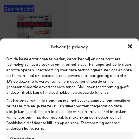
Best verkocht!
Beheer je privacy
Om de beste ervaringen te bieden, gebruiken wij en onze partners
technologieën zoals cookies om informatie over het apparaat op te slaan
en/of te openen. Toestemming voor deze technologieën stelt ons en onze
Servicekit Lofrans Maintenance
partners in staat om persoonlijke gegevens zoals surfgedrag of unieke
Kit FALKON, geschikt voor
ID's op deze site te verwerken en om gepersonaliseerde en niet-
Falkon ankerlier
gepersonaliseerde advertenties te tonen. Als u geen toestemming geeft
of deze intrekt, kan dit invloed hebben op bepaalde functies.
1 OP VOORRAAD (KAN
Klik hieronder om in te stemmen met het bovenstaande of om specifieke
NABESTELD WORDEN)
keuzes te maken. Je keuzes zullen alleen worden toegepast op deze
109,99
€
site. Je kunt je instellingen te allen tijde wijzigen, inclusief het intrekken
Btw incl.
van je toestemming, door gebruik te maken van de knoppen op het
Cookiebeleid of door te klikken op de knop 'Toestemming beheren'
onderaan het scherm.
Statistieken