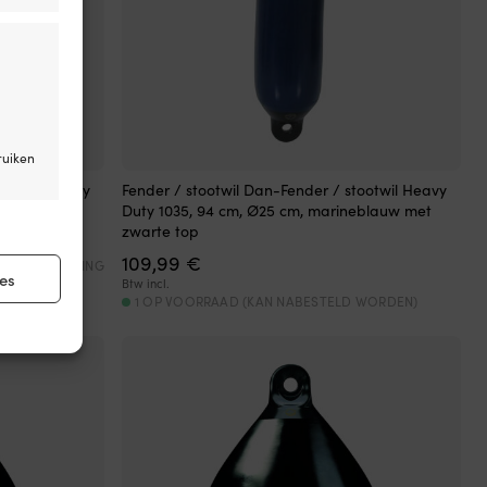
ruiken
tootwil Heavy
Fender / stootwil Dan-Fender / stootwil Heavy
eblauw met
Duty 1035, 94 cm, Ø25 cm, marineblauw met
zwarte top
ijd actief
109,99
€
A NABESTELLING
es
Btw incl.
1 OP VOORRAAD (KAN NABESTELD WORDEN)
ijd actief