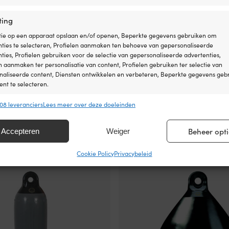
ting
tie op een apparaat opslaan en/of openen, Beperkte gegevens gebruiken om
nties te selecteren, Profielen aanmaken ten behoeve van gepersonaliseerde
ties, Profielen gebruiken voor de selectie van gepersonaliseerde advertenties,
n aanmaken ter personalisatie van content, Profielen gebruiken ter selectie van
naliseerde content, Diensten ontwikkelen en verbeteren, Beperkte gegevens geb
nt te selecteren.
wil Dan-Fender / stootwil Heavy
Fender / stootwil Dan-Fender / s
m, Ø12.5 cm, wit met zwarte top
Duty 1025, 70 cm, Ø25 cm, marin
08 leveranciers
Lees meer over deze doeleinden
zwarte top
ssingen
Alt
89,99
€
s uit andere gegevensbronnen met elkaar matchen en combineren,
BESCHIKBAAR VI
Beheer opti
Accepteren
Weiger
AD (KAN NABESTELD WORDEN)
Btw incl.
lende apparaten linken, Apparaten identificeren op basis van automatisch
en informatie.
Cookie Policy
Privacybeleid
ragen voor beveiliging, fraude voorkomen en detecteren en
 opsporen, Advertenties en content leveren en tonen,
Alt
ykeuzes opslaan en delen.