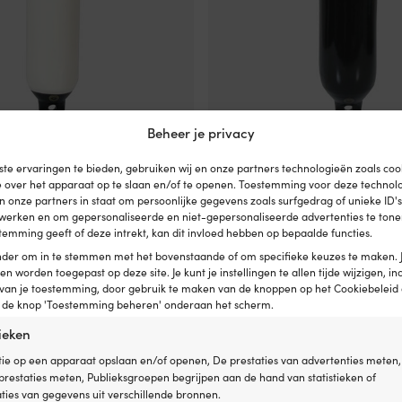
Beheer je privacy
wil Dan-Fender / stootwil Heavy
Fender / stootwil Dan-Fender / s
te ervaringen te bieden, gebruiken wij en onze partners technologieën zoals co
cm, Ø25 cm, wit met zwarte top
Duty 822, 63.5 cm, Ø20 cm, zwart
e over het apparaat op te slaan en/of te openen. Toestemming voor deze technol
top
en onze partners in staat om persoonlijke gegevens zoals surfgedrag of unieke ID'
79,99
€
erwerken en om gepersonaliseerde en niet-gepersonaliseerde advertenties te tonen
BESCHIKBAAR VI
temming geeft of deze intrekt, kan dit invloed hebben op bepaalde functies.
AD (KAN NABESTELD WORDEN)
Btw incl.
onder om in te stemmen met het bovenstaande of om specifieke keuzes te maken. 
een worden toegepast op deze site. Je kunt je instellingen te allen tijde wijzigen, inc
 van je toestemming, door gebruik te maken van de knoppen op het Cookiebeleid 
p de knop 'Toestemming beheren' onderaan het scherm.
tieken
ie op een apparaat opslaan en/of openen, De prestaties van advertenties meten,
restaties meten, Publieksgroepen begrijpen aan de hand van statistieken of
ies van gegevens uit verschillende bronnen.