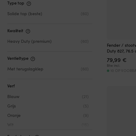
30 - 40 voet
(13)
Type top
40 - 50 voet
(9)
Solide top (beste)
(60)
Kwaliteit
Heavy Duty (premium)
(60)
Fender / stoot
Duty 827, 76.5
Ventieltype
79,99
€
Btw incl.
Met terugslagklep
(60)
10 OP VOORR
Verf
Blauw
(21)
Grijs
(5)
Oranje
(9)
Wit
(15)
Zwart
(53)