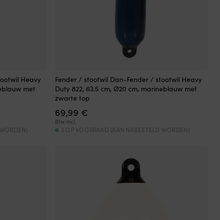
tootwil Heavy
Fender / stootwil Dan-Fender / stootwil Heavy
neblauw met
Duty 822, 63.5 cm, Ø20 cm, marineblauw met
zwarte top
69,99
€
Btw incl.
 WORDEN)
3 OP VOORRAAD (KAN NABESTELD WORDEN)