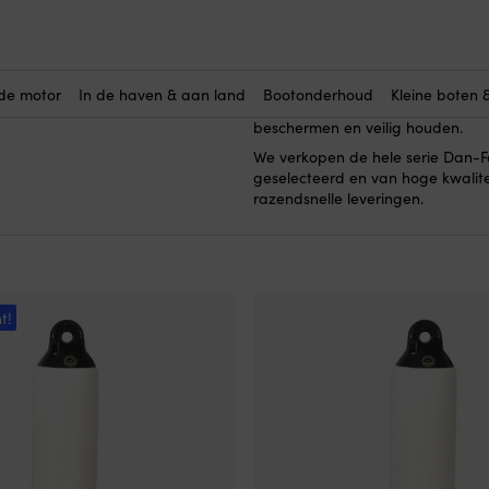
y
Dan-Fender Heavy D
Hier koop je
(60)
ontworpen om de zwaarste omsta
weerstaan. Met Dan-Fender Heav
de motor
In de haven & aan land
Bootonderhoud
Kleine boten 
erop vertrouwen dat je kwaliteit
beschermen en veilig houden.
We verkopen de hele serie Dan-
geselecteerd en van hoge kwalite
razendsnelle leveringen.
t!