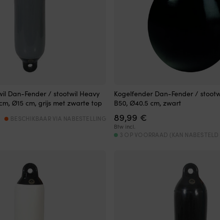
wil Dan-Fender / stootwil Heavy
Kogelfender Dan-Fender / stootw
 cm, Ø15 cm, grijs met zwarte top
B50, Ø40.5 cm, zwart
89,99
€
BESCHIKBAAR VIA NABESTELLING
Btw incl.
3 OP VOORRAAD (KAN NABESTEL