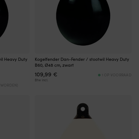
il Heavy Duty
Kogelfender Dan-Fender / stootwil Heavy Duty
B60, Ø48 cm, zwart
109,99
€
1 OP VOORRAAD
Btw incl.
D WORDEN)