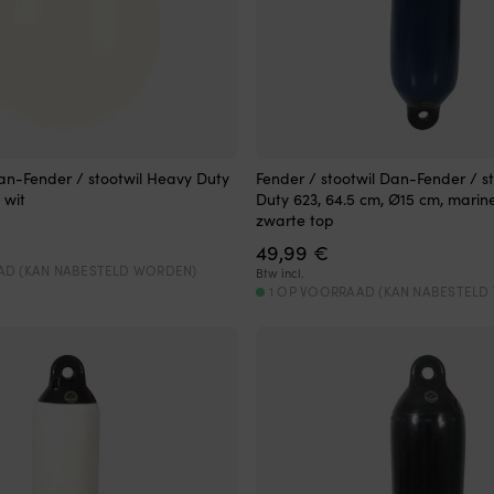
an-Fender / stootwil Heavy Duty
Fender / stootwil Dan-Fender / s
 wit
Duty 623, 64.5 cm, Ø15 cm, mari
zwarte top
49,99
€
AD (KAN NABESTELD WORDEN)
Btw incl.
1 OP VOORRAAD (KAN NABESTELD