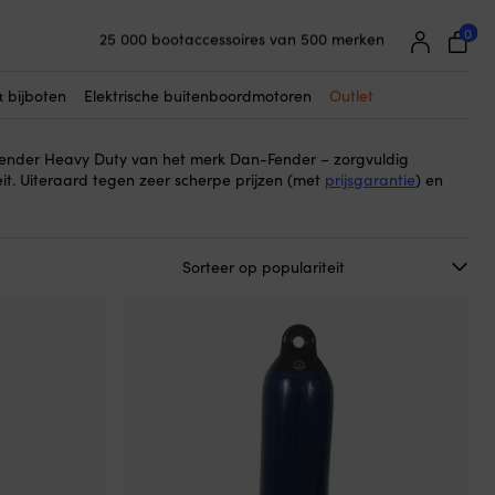
0
25 000 bootaccessoires van 500 merken
uty
– een serie robuuste en duurzame stootwillen die zijn
Supereenvoudige prijsgarantie
ndigheden in de scheepvaart en maritieme omgevingen te
Supertevreden klanten – 4,7/5 op Trustpilot
y Duty in extra duurzame materialen en dikke wanden kun je
& bijboten
Elektrische buitenboordmotoren
Outlet
sproducten krijgt die je boot onder alle omstandigheden
Fender Heavy Duty van het merk Dan-Fender – zorgvuldig
it. Uiteraard tegen zeer scherpe prijzen (met
prijsgarantie
) en