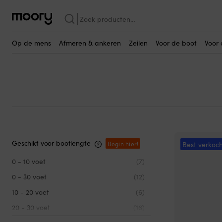
Dan-Fender Heavy Duty
Zoeken
Dan-Fender Heavy Dut
naar:
Op de mens
Afmeren & ankeren
Zeilen
Voor de boot
Voor 
Geschikt voor bootlengte
Begin hier!
Best verkoch
0 - 10 voet
(7)
0 - 30 voet
(12)
10 - 20 voet
(6)
20 - 30 voet
(16)