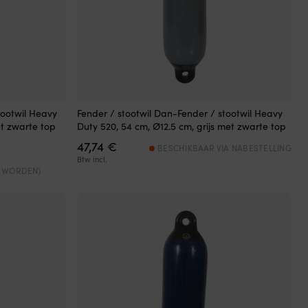
tootwil Heavy
Fender / stootwil Dan-Fender / stootwil Heavy
et zwarte top
Duty 520, 54 cm, Ø12.5 cm, grijs met zwarte top
47,74
€
BESCHIKBAAR VIA NABESTELLING
Btw incl.
D WORDEN)