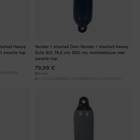
tootwil Heavy
Fender / stootwil Dan-Fender / stootwil Heavy
et zwarte top
Duty 827, 76.5 cm, Ø20 cm, marineblauw met
zwarte top
79,99
€
D WORDEN)
Btw incl.
4 OP VOORRAAD (KAN NABESTELD WORDEN)