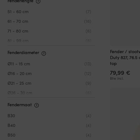
Fenderlengte
51 - 60 cm
(7)
61 - 70 cm
(16)
71 - 80 cm
(6)
81 - 99 cm
(8)
100 cm +
(3)
Fender / stoot
Fenderdiameter
Duty 827, 76.5
top
Ø11 - 15 cm
(13)
79,99
€
Ø16 - 20 cm
(12)
Btw incl.
Ø21 - 25 cm
(9)
Ø26 - 30 cm
(6)
Ø10 - 30 cm
(4)
Fendermaat
Ø30 - 50 cm
(13)
B30
(4)
Ø50 - 70 cm
(3)
B40
(4)
B50
(4)