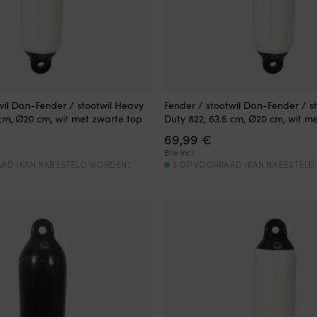
wil Dan-Fender / stootwil Heavy
Fender / stootwil Dan-Fender / s
 cm, Ø20 cm, wit met zwarte top
Duty 822, 63.5 cm, Ø20 cm, wit m
69,99
€
Btw incl.
AAD (KAN NABESTELD WORDEN)
3 OP VOORRAAD (KAN NABESTEL