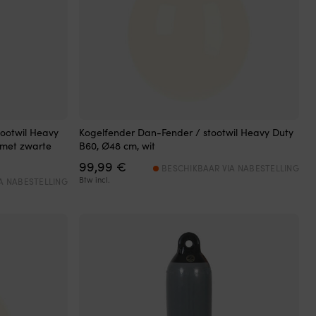
tootwil Heavy
Kogelfender Dan-Fender / stootwil Heavy Duty
 met zwarte
B60, Ø48 cm, wit
99,99
€
BESCHIKBAAR VIA NABESTELLING
Btw incl.
A NABESTELLING