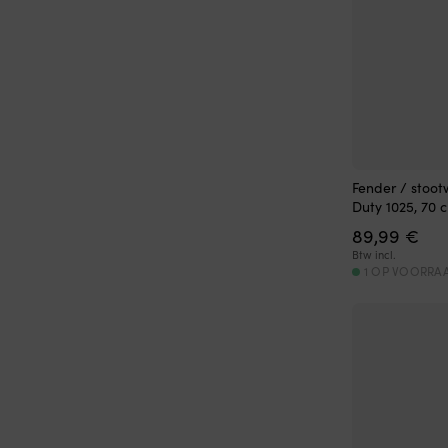
Fender / stoot
Duty 1025, 70 
89,99
€
Btw incl.
1 OP VOORRA