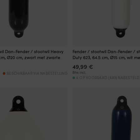
wil Dan-Fender / stootwil Heavy
Fender / stootwil Dan-Fender / s
 cm, Ø20 cm, zwart met zwarte
Duty 623, 64.5 cm, Ø15 cm, wit m
49,99
€
Btw incl.
BESCHIKBAAR VIA NABESTELLING
6 OP VOORRAAD (KAN NABESTEL