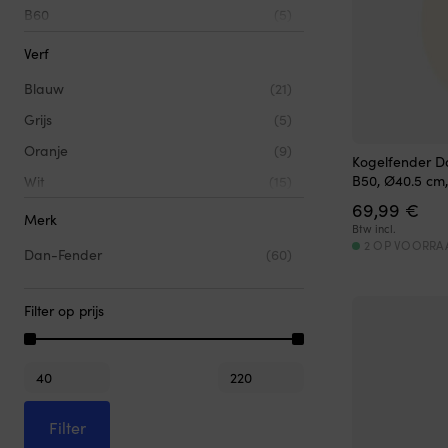
B60
(5)
B75
(3)
Verf
520
(7)
Blauw
(21)
623
(6)
Grijs
(5)
822
(6)
Oranje
(9)
Kogelfender D
827
(6)
B50, Ø40.5 cm,
Wit
(15)
1025
(4)
69,99
€
Zwart
(53)
Merk
Btw incl.
1035
(5)
2 OP VOORRA
Dan-Fender
(60)
1232
(3)
1242
(3)
Filter op prijs
Min.
Max.
prijs
prijs
Filter