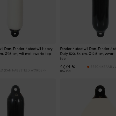
wil Dan-Fender / stootwil Heavy
Fender / stootwil Dan-Fender / s
cm, Ø25 cm, wit met zwarte top
Duty 520, 54 cm, Ø12.5 cm, zwart
top
47,74
€
BESCHIKBAAR VI
AD (KAN NABESTELD WORDEN)
Btw incl.