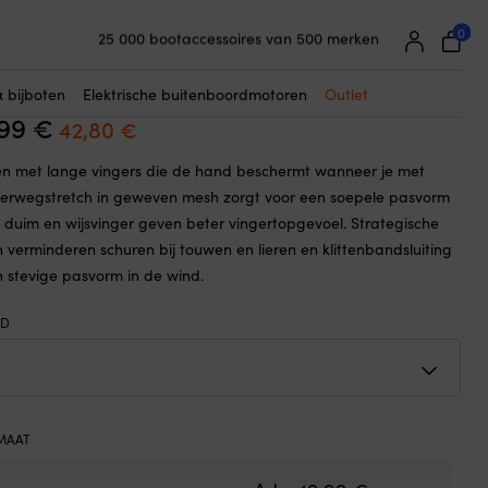
☓
0
25 000 bootaccessoires van 500 merken
dschoenen Musto Essential Sailing Long
Supereenvoudige prijsgarantie
love, True Red
Supertevreden klanten – 4,7/5 op Trustpilot
& bijboten
Elektrische buitenboordmotoren
Outlet
,99
€
Oorspronkelijke
Huidige
42,80
€
prijs
prijs
n met lange vingers die de hand beschermt wanneer je met
was:
is:
 Vierwegstretch in geweven mesh zorgt voor een soepele pasvorm
49,99 €.
42,80 €.
 duim en wijsvinger geven beter vingertopgevoel. Strategische
n verminderen schuren bij touwen en lieren en klittenbandsluiting
n stevige pasvorm in de wind.
ED
MAAT
Oorspronkelijk
Huidige 