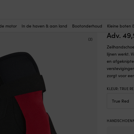
to Essential Sailing Long Finger Glove, True Red
Zeilhan
Finger G
de motor
In de haven & aan land
Bootonderhoud
Kleine boten 
Adv.
49
(2)
Zeilhandschoe
lijnen werkt.
en afgeknipte
versteviginge
zorgt voor ee
KLEUR
:
TRUE R
HANDSCHOEN