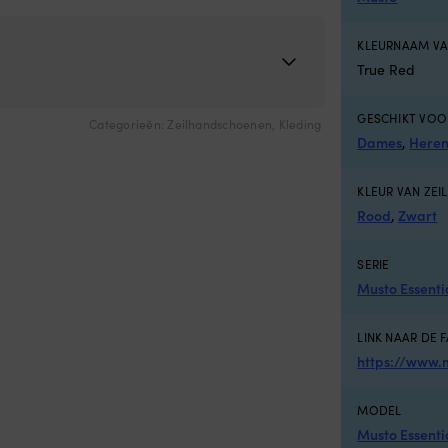
uw
KLEURNAAM VA
True Red
GESCHIKT VOO
Categorieën:
Zeilhandschoenen
,
Kleding
Dames
,
Here
KLEUR VAN ZEI
Rood
,
Zwart
SERIE
Musto Essenti
LINK NAAR DE 
https://www.
MODEL
Musto Essenti