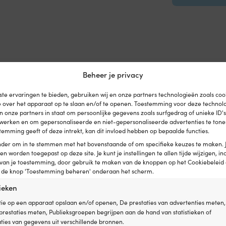
Beheer je privacy
te ervaringen te bieden, gebruiken wij en onze partners technologieën zoals co
e over het apparaat op te slaan en/of te openen. Toestemming voor deze technol
en onze partners in staat om persoonlijke gegevens zoals surfgedrag of unieke ID'
erwerken en om gepersonaliseerde en niet-gepersonaliseerde advertenties te tonen
temming geeft of deze intrekt, kan dit invloed hebben op bepaalde functies.
onder om in te stemmen met het bovenstaande of om specifieke keuzes te maken. 
een worden toegepast op deze site. Je kunt je instellingen te allen tijde wijzigen, inc
 van je toestemming, door gebruik te maken van de knoppen op het Cookiebeleid 
p de knop 'Toestemming beheren' onderaan het scherm.
tieken
ie op een apparaat opslaan en/of openen, De prestaties van advertenties meten,
restaties meten, Publieksgroepen begrijpen aan de hand van statistieken of
ies van gegevens uit verschillende bronnen.