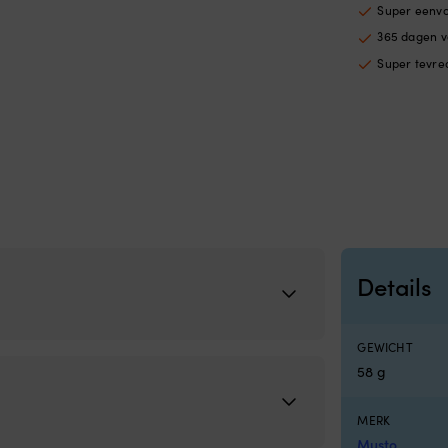
Super eenv
365 dagen v
Super tevre
Details
GEWICHT
58 g
MERK
Musto