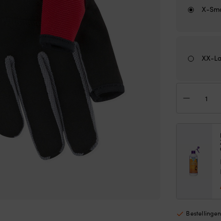
X-Sma
XX-L
Zei
Mus
Esse
Sail
Lon
Fin
Glov
Tru
Red
aan
Bestellinge