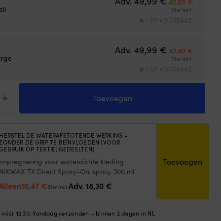
Adv.
49,99
€
42,80
€
ll
Btw incl.
1 OP VOORRAAD
Oorspronkelijk
Huidige 
Adv.
49,99
€
42,80
€
arge
Btw incl.
1 OP VOORRAAD
lhandschoenen
to
Toevoegen
ntial
ing
g
ger
HERSTEL DE WATERAFSTOTENDE WERKING -
ZONDER DE GRIP TE BEÏNVLOEDEN (VOOR
e,
GEBRUIK OP TEXTIELGEDEELTEN)
e
Toevoegen
Impregnering voor waterdichte kleding
tal
NIKWAX TX.Direct Spray-On, spray, 300 ml
Oorspronkelijke
Huidige
Alleen
16,47
€
Adv.
18,30
€
Btw incl.
prijs
prijs
was:
is:
n vóór 12.30: Vandaag verzonden – binnen 2 dagen in NL
18,30 €.
16,47 €.