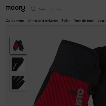
Wellicht ook interessant…
Op de mens
-
Kleding
-
Zeilhandschoenen
-
Zeilhandschoenen Mus
Zoeken
naar:
Op de mens
Afmeren & ankeren
Zeilen
Voor de boot
Voor 