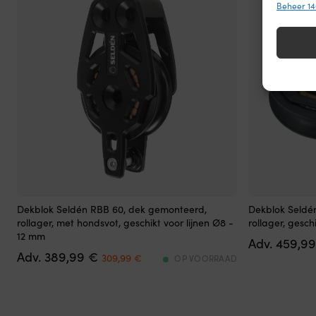
juiste
Beheer 14
Toepa
hoek
aan
Gegeven
boord
Verschil
te
verzond
vinden.
Kan
Zorg d
volledig
fouten
plat
Privac
worden
ingeklapt
en
neemt
weinig
ruimte
RBB60
RBB80
in
Dekblok Seldén RBB 60, dek gemonteerd,
Dekblok Seldé
–
–
bij
rollager, met hondsvot, geschikt voor lijnen Ø8 -
rollager, gesch
rollager
rollager
het
12 mm
459,9
blok
blok
opbergen.
Det
Det
389,99
€
voor
voor
309,99
€
OP VOORRAAD
600D
ursprungliga
nuvarande
hoge
zeer
polyester
priset
priset
werklasten
hoge
is
var:
är:
Geschikt
werklasten
bestand
389,99 €.
309,99 €.
voor
Geschikt
tegen