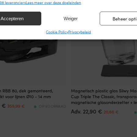
08 leveranciers
Lees meer over deze doeleinden
ssingen
Alt
s uit andere gegevensbronnen met elkaar matchen en combineren,
Beheer opti
Accepteren
Weiger
lende apparaten linken, Apparaten identificeren op basis van automatisch
en informatie.
Cookie Policy
Privacybeleid
ragen voor beveiliging, fraude voorkomen en detecteren en
 opsporen, Advertenties en content leveren en tonen,
Alt
ykeuzes opslaan en delen.
Magnetische
n RBB 80, dek gemonteerd,
Magnetisch plastic glas Silwy Ma
plastic
ikt voor lijnen Ø10 - 14 mm
Cup Triple The Classic, transparan
glazen
magnetische glasonderzetter + lek
Det
Det
9
€
zijn
359,99
€
OP VOORRAAD
ursprungliga
nuvarande
Det
Det
22,90
€
speciaal
20,66
€
priset
priset
ursprungliga
nuvara
ontworpen
var:
är:
priset
priset
voor
459,99 €.
359,99 €.
var:
är:
aan
22,90 €.
20,66 €.
boord