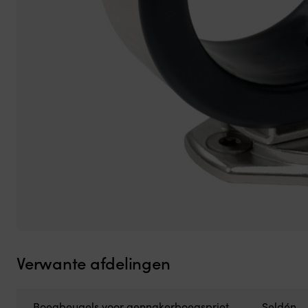
Verwante afdelingen
Boegbeugels voor gennakerboegspriet
Seldén