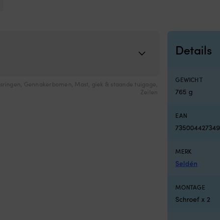
Details
GEWICHT
sringen
,
Gennakerbomen
,
Mast, giek & staande tuigage
,
765 g
Zeilen
EAN
73500442734
MERK
Seldén
MONTAGE
Schroef x 2