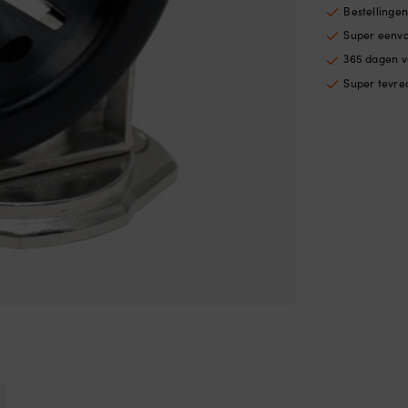
bus
Bestellinge
Seld
Super eenv
Ø75
mm
365 dagen v
Ø76
Super tevre
mm
aan