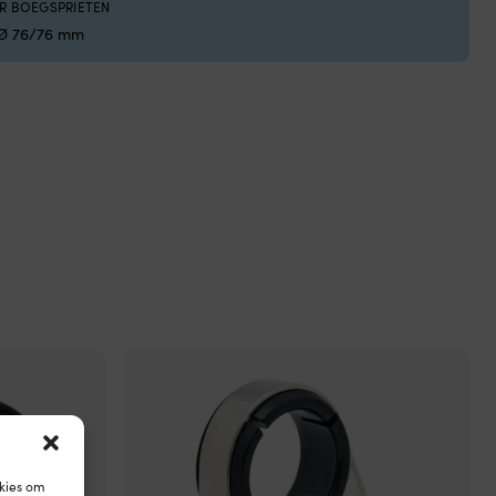
R BOEGSPRIETEN
CE
Zwe
ge
 Ø 76/76 mm
22
zw
OP VOORRAAD
voo
kin
bij
het
ba
en
de
zwe
De
ro
vo
gee
vri
ar
in
het
wat
Sc
me
gep
okies om