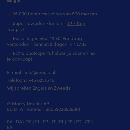
België
deluxe-
monteren
Eenvoudig
comfort
op
te
en
25 000 bootaccessoires van 500 merken
dek
monteren
armleuningen.
met
op
Super tevreden klanten –
4.7 / 5 op
NOCK
3st
het
Trustpilot
opvouwbare
M8
dek
stoelen
Bestellingen vóór 12.30: Vandaag
schroeven
met
geven
verzonden – binnen 2 dagen in NL/BE
Hondsvot
3
een
voor
stuks
comfortabele
Echte bootexperts helpen je vóór en na
extra
M8
extra
je aankoop!
bevestigingspunt
schroeven
zitplaats
in
E-mail :
info@moory.nl
de
boot,
Telefoon :
+46 8251
546
op
Wij spreken Engels en Zweeds
de
rotsen
of
© Moory Nautics AB.
aan
EU BTW-nummer: SE559238939801.
het
strand.
SV
|
DA
|
DE
|
FI
|
FR
|
IT
|
PL
|
ES
|
PT
|
CS
|
Met
EN
de