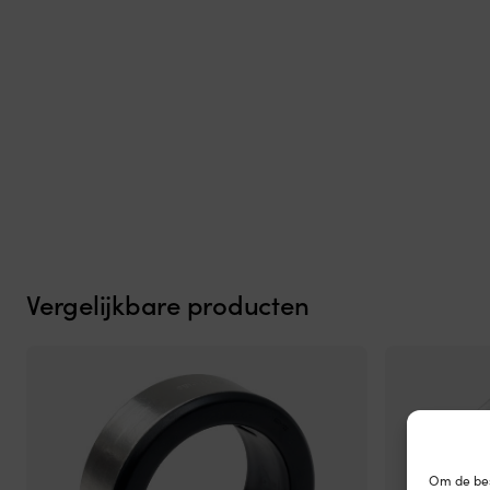
Opvouwbare
Opvouwbare stoel NOCK Lite, 100 x 41 x 7 cm, 6 zitposities, mari
stoel
Det
Det
59,99
€
met
43,78
€
ursprungliga
nuvarande
6
priset
priset
zitposities
var:
är:
voor
59,99 €.
43,78 €.
de
juiste
hoek
aan
boord.
Hij
klapt
volledig
Vergelijkbare producten
plat
in
en
neemt
weinig
ruimte
in
bij
het
Om de bes