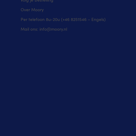
glas
Over Moory
is
gemaakt
Per telefoon 8u-20u (+46 8251546 – Engels)
van
onbreekbaar,
Mail ons: info@moory.nl
BPA-
vrij
plastic
en
wordt
geleverd
met
flexibele,
wasbare
magnetische
onderzetters
die
tot
1000
keer
gebruikt
kunnen
worden