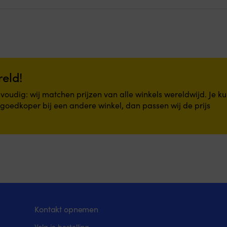
en
bewegende
omgevingen,
met
een
ingebouwde
magneet
in
reld!
de
bodem
oudig: wij matchen prijzen van alle winkels wereldwijd. Je ku
of
n goedkoper bij een andere winkel, dan passen wij de prijs
voet
die
het
glas
d
stevig
op
zijn
plaats
houdt,
zelfs
bij
Kontakt opnemen
schommeling.
Het
Volg je bestelling