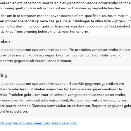
erwerken en om gepersonaliseerde en niet-gepersonaliseerde advertenties te tonen
temming geeft of deze intrekt, kan dit invloed hebben op bepaalde functies.
onder om in te stemmen met het bovenstaande of om specifieke keuzes te maken. 
een worden toegepast op deze site. Je kunt je instellingen te allen tijde wijzigen, inc
 van je toestemming, door gebruik te maken van de knoppen op het Cookiebeleid 
p de knop 'Toestemming beheren' onderaan het scherm.
Deelbare
prega, aluminium, verstelbaar,
SUP-peddel Scoprega, glasvezel, 
peddel
tieken
-delig
175 - 215 cm, 3-delig
bedoeld
ie op een apparaat opslaan en/of openen, De prestaties van advertenties meten,
89,99
€
voor
NABESTELLING
restaties meten, Publieksgroepen begrijpen aan de hand van statistieken of
SUP
ies van gegevens uit verschillende bronnen.
SUP-
peddels
zijn
ting
vaak
lang
tie op een apparaat opslaan en/of openen, Beperkte gegevens gebruiken om
vindt
&
nties te selecteren, Profielen aanmaken ten behoeve van gepersonaliseerde
onhandig,
ties, Profielen gebruiken voor de selectie van gepersonaliseerde advertenties,
daarom
n aanmaken ter personalisatie van content, Profielen gebruiken ter selectie van
kan
naliseerde content, Diensten ontwikkelen en verbeteren, Beperkte gegevens geb
deze
nt te selecteren.
worden
gedeeld
08 leveranciers
Lees meer over deze doeleinden
ssingen
Alt
om