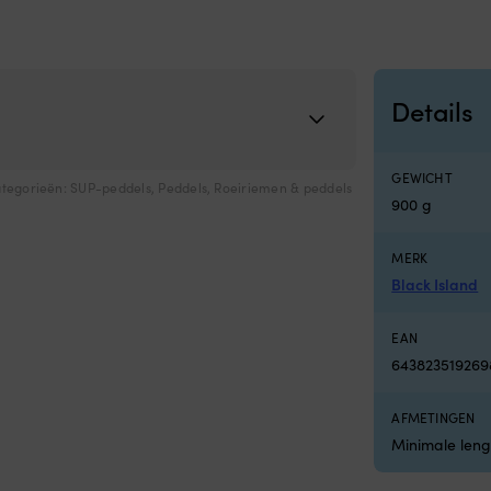
Details
GEWICHT
tegorieën:
SUP-peddels
,
Peddels
,
Roeiriemen & peddels
900 g
MERK
Black Island
EAN
643823519269
AFMETINGEN
Minimale leng