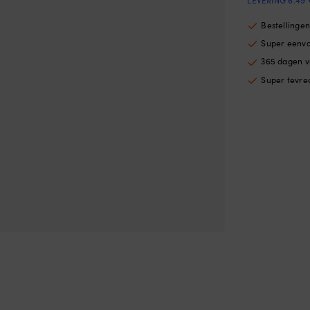
LEVERING 6.49 
Bestellinge
Super eenv
365 dagen v
Super tevre