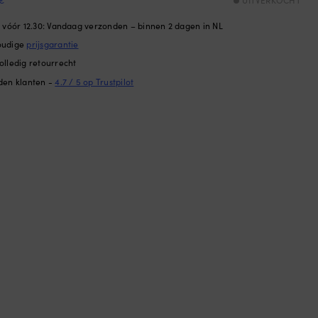
€
UITVERKOCHT
n vóór 12.30: Vandaag verzonden – binnen 2 dagen in NL
oudige
prijsgarantie
olledig retourrecht
den klanten -
4.7 / 5 op Trustpilot