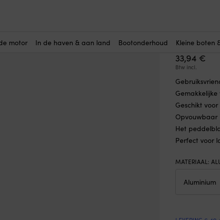
SUP-peddel Black Island, aluminium, verstelbaar, 165 – 205 cm, 3-del
SUP-ped
verstelb
de motor
In de haven & aan land
Bootonderhoud
Kleine boten 
33,94
€
Btw incl.
Gebruiksvrien
Gemakkelijke v
Geschikt voor
Opvouwbaar in
Het peddelbla
Perfect voor 
MATERIAAL
:
AL