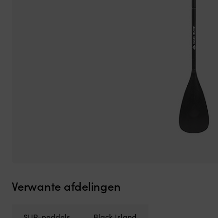
Verwante afdelingen
SUP-peddels
Black Island