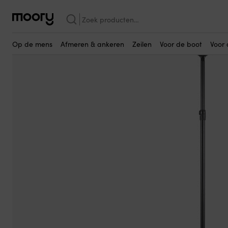
Wellicht ook interessant…
Voor de boot
-
Roeiriemen & peddels
-
Peddels
-
SUP-peddels
-
Zoeken
naar:
Op de mens
Afmeren & ankeren
Zeilen
Voor de boot
Voor 