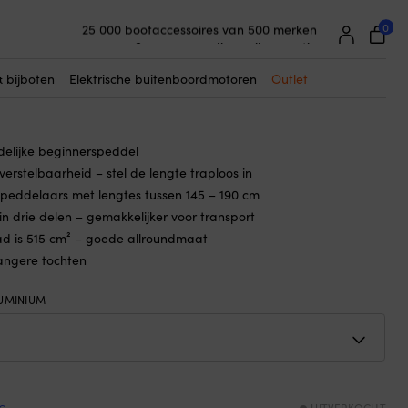
☓
ig
0
25 000 bootaccessoires van 500 merken
del Black Island, aluminium,
Supereenvoudige prijsgarantie
aar, 165 – 205 cm, 3-delig
Supertevreden klanten – 4,7/5 op Trustpilot
& bijboten
Elektrische buitenboordmotoren
Outlet
delijke beginnerspeddel
erstelbaarheid – stel de lengte traploos in
 peddelaars met lengtes tussen 145 – 190 cm
 drie delen – gemakkelijker voor transport
d is 515 cm² – goede allroundmaat
langere tochten
UMINIUM