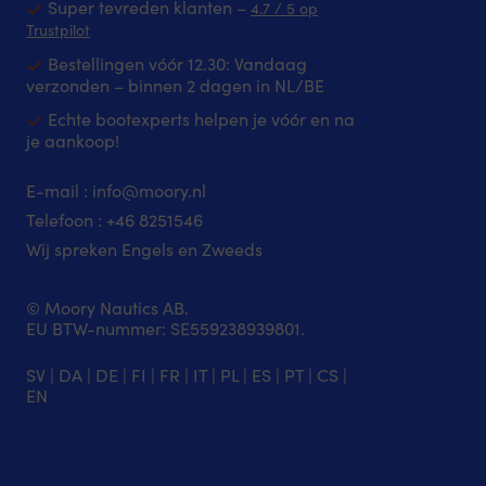
van
Model
Super tevreden klanten –
ftalaten.
voor
4.7 / 5 op
onbreekbaar,
D
Wordt
SUPVerstelba
Trustpilot
BPA-
–
per
peddels
Bestellingen vóór 12.30: Vandaag
vrij
zie
paar
175
verzonden – binnen 2 dagen in NL/BE
plastic
de
geleverd
-
en
productafbe
en
215
Echte bootexperts helpen je vóór en na
wordt
voor
eenvoudig
cm
je aankoop!
geleverd
vormbeschrij
met
met
Gemaakt
de
flexibele,
van
E-mail :
info@moory.nl
mond
wasbare
katoen
opgeblazen.
Telefoon :
+46 8251
546
magnetische
–
Aquarapid
Wij spreken Engels en Zweeds
onderzetters
perfect
Aquaring
die
op
zijn
tot
de
zwembandjes
© Moory Nautics AB.
1000
boot
voor
EU BTW-nummer: SE559238939801.
keer
omdat
kinderen
gebruikt
het
die
kunnen
geen
SV
|
DA
|
DE
|
FI
|
FR
|
IT
|
PL
|
ES
|
PT
|
CS
|
aan
worden
warmte
EN
water
zonder
genereert
willen
sporen
Kan
wennen,
achter
in
zwemslagen
te
de
willen