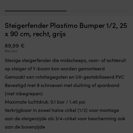
Stevige
La
Steigerfender Plastimo Bumper 3/4, 18 x 40 cm, recht, grijs
L
1
2
steigerfender
/
g
die
s
OP VOORRAAD
m
Steigerfender Plastimo Bumper 1/2, 25
42,22
€
midscheeps,
in
voor-
E
x 90 cm, recht, grijs
of
ru
achteruit
v
89,99
€
op
he
Btw incl.
de
Z
steiger
N
Stevige steigerfender die midscheeps, voor- of achteruit
of
–
op steiger of Y-boom kan worden gemonteerd
Y-
vo
boom
so
Gemaakt van rotatiegegoten en UV-gestabiliseerd PVC
kan
af
Bevestigd met 8 schroeven met sluitring of spanband
worden
g
gemonteerd
sc
(niet inbegrepen)
Gemaakt
&
Maximale luchtdruk: 0.1 bar / 1.45 psi
van
st
rotatiegegoten
Verkrijgbaar in zowel halve cirkel (1/2) voor montage
m
en
Sp
aan de steigerzijde als 3/4-cirkel voor bescherming ook
UV-
zo
aan de bovenzijde
gestabiliseerd
d
PVC
bo