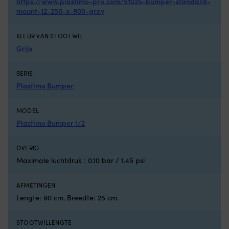
https://www.plastimo-pro.com/51025-bumper-standard-
sl
mount-12-250-x-900-grey
W
ge
o
KLEUR VAN STOOTWIL
d
Grijs
la
–
tu
SERIE
bo
Plastimo Bumper
&
st
Ri
MODEL
d
Plastimo Bumper 1/2
lij
do
d
OVERIG
ui
Maximale luchtdruk : 0.10 bar / 1.45 psi
&
m
AFMETINGEN
2-
4
Lengte: 90 cm. Breedte: 25 cm.
sl
–
STOOTWILLENGTE
su