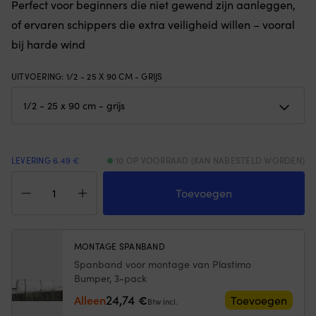
Perfect voor beginners die niet gewend zijn aanleggen,
Bevestigd
al
of ervaren schippers die extra veiligheid willen – vooral
met
e
6
g
bij harde wind
schroeven
na
met
G
UITVOERING
:
1/2 - 25 X 90 CM - GRIJS
sluitring
v
(niet
E
inbegrepen)
ru
of
–
spanbanden
sl
Maximale
ve
luchtdruk:
&
LEVERING 6.49 €
10 OP VOORRAAD (KAN NABESTELD WORDEN)
0.1
te
Steigerfender
bar
He
Plastimo
Toevoegen
/
un
Bumper
1.45
o
1/2,
psi
zo
25
Verkrijgbaar
er
x
MONTAGE SPANBAND
in
da
90
Spanband voor montage van Plastimo
zowel
e
cm,
Bumper, 3-pack
halve
gr
recht,
cirkel
be
grijs
24,74
Alleen
€
Toevoegen
Btw incl.
(1/2)
a
aantal