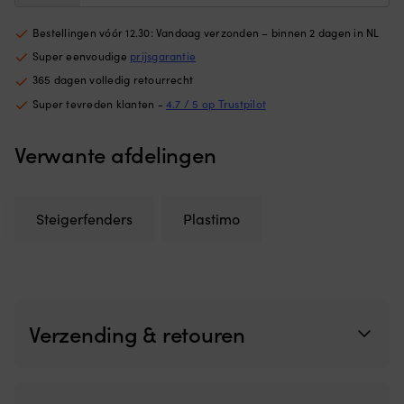
voor
li
montage
pa
Bestellingen vóór 12.30: Vandaag verzonden – binnen 2 dagen in NL
aan
d
de
bi
Super eenvoudige
prijsgarantie
zijkant
a
365 dagen volledig retourrecht
van
mo
Super tevreden klanten -
4.7 / 5 op Trustpilot
de
–
steiger
g
als
ve
Verwante afdelingen
3/4-
la
cirkel
m
voor
no
bescherming
vo
Steigerfenders
Plastimo
ook
ve
aan
li
de
Ge
bovenkant
vo
Perfect
li
voor
m
Verzending & retouren
beginners
e
die
di
niet
tu
gewend
Ø
zijn
–