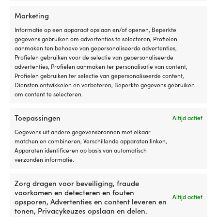
Marketing
Steigerfender Plastimo Bumper 1/2, 25
Steigerfender Maj
Informatie op een apparaat opslaan en/of openen, Beperkte
x 90 cm, recht, grijs
24 x 24 cm, recht,
gegevens gebruiken om advertenties te selecteren, Profielen
10 OP VOORRAAD (KAN NABESTELD
14 OP VOORRAAD
aanmaken ten behoeve van gepersonaliseerde advertenties,
WORDEN)
WORDEN)
Profielen gebruiken voor de selectie van gepersonaliseerde
89,99
€
99,99
€
advertenties, Profielen aanmaken ter personalisatie van content,
Btw incl.
Btw incl.
Profielen gebruiken ter selectie van gepersonaliseerde content,
Diensten ontwikkelen en verbeteren, Beperkte gegevens gebruiken
om content te selecteren.
MERK
MERK
Plastimo
Majoni
Toepassingen
Altijd actief
Gegevens uit andere gegevensbronnen met elkaar
AFMETINGEN
AFMETINGEN
matchen en combineren, Verschillende apparaten linken,
Lengte: 110 cm.
Apparaten identificeren op basis van automatisch
Lengte: 90 cm. Breedte: 25 cm.
Diepte: 24 cm
verzonden informatie.
Zorg dragen voor beveiliging, fraude
KLEUR VAN STOOTWIL
KLEUR VAN STOOT
voorkomen en detecteren en fouten
Altijd actief
Grijs
Wit
opsporen, Advertenties en content leveren en
tonen, Privacykeuzes opslaan en delen.