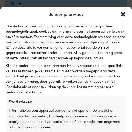
e
90 cm
Id
Beheer je privacy
te
ge
in
Om de beste ervaringen te bieden, gebruiken wij en onze partners
zo
technologieën zoals cookies om informatie over het apparaat op te slaan
Vergelijk met andere bestsellers in
en/of te openen. Toestemming voor deze technologieën stelt ons en onze
th
partners in staat om persoonlijke gegevens zoals surfgedrag of unieke
al
steigerfenders
ID's op deze site te verwerken en om gepersonaliseerde en niet-
p
gepersonaliseerde advertenties te tonen. Als u geen toestemming geeft
|
of deze intrekt, kan dit invloed hebben op bepaalde functies.
ht
ht
Klik hieronder om in te stemmen met het bovenstaande of om specifieke
fe
keuzes te maken. Je keuzes zullen alleen worden toegepast op deze
site. Je kunt je instellingen te allen tijde wijzigen, inclusief het intrekken
van je toestemming, door gebruik te maken van de knoppen op het
Cookiebeleid of door te klikken op de knop 'Toestemming beheren'
onderaan het scherm.
Statistieken
Informatie op een apparaat opslaan en/of openen, De prestaties
van advertenties meten, Contentprestaties meten, Publieksgroepen
begrijpen aan de hand van statistieken of combinaties van gegevens
uit verschillende bronnen.