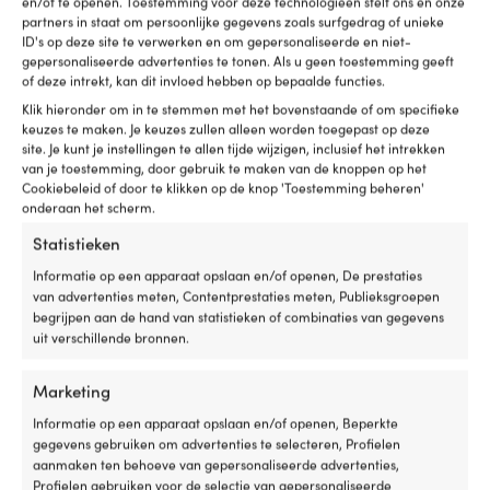
Aluminiumoxide
Waterdicht
v
en/of te openen. Toestemming voor deze technologieën stelt ons en onze
partners in staat om persoonlijke gegevens zoals surfgedrag of unieke
&
ft
ID's op deze site te verwerken en om gepersonaliseerde en niet-
versterkt
W
gepersonaliseerde advertenties te tonen. Als u geen toestemming geeft
materiaal
pe
of deze intrekt, kan dit invloed hebben op bepaalde functies.
aan
p
de
ge
Klik hieronder om in te stemmen met het bovenstaande of om specifieke
Vergelijk met andere bestsellers in
onderkant
e
keuzes te maken. Je keuzes zullen alleen worden toegepast op deze
schuurschijven
–
e
site. Je kunt je instellingen te allen tijde wijzigen, inclusief het intrekken
maakt
m
van je toestemming, door gebruik te maken van de knoppen op het
Cookiebeleid of door te klikken op de knop 'Toestemming beheren'
het
d
onderaan het scherm.
extra
m
duurzaam
op
Statistieken
in
A
nat
Aq
Informatie op een apparaat opslaan en/of openen, De prestaties
&
zi
van advertenties meten, Contentprestaties meten, Publieksgroepen
droog
z
begrijpen aan de hand van statistieken of combinaties van gegevens
vo
uit verschillende bronnen.
ki
di
Marketing
a
wa
Informatie op een apparaat opslaan en/of openen, Beperkte
wi
gegevens gebruiken om advertenties te selecteren, Profielen
w
aanmaken ten behoeve van gepersonaliseerde advertenties,
z
Profielen gebruiken voor de selectie van gepersonaliseerde