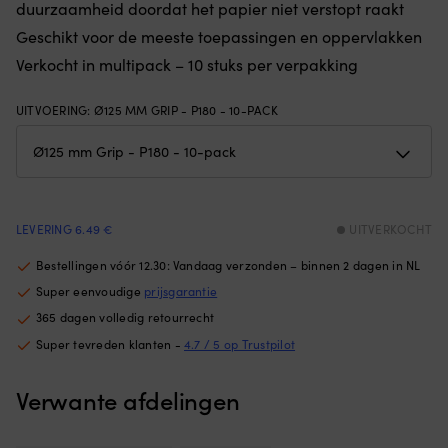
duurzaamheid doordat het papier niet verstopt raakt
in
bu
rubberachtig
Geschikt voor de meeste toepassingen en oppervlakken
zo
materiaal
vo
Verkocht in multipack – 10 stuks per verpakking
–
st
biedt
dr
goede
UITVOERING
:
Ø125 MM GRIP - P180 - 10-PACK
e
grip
ho
Gebruik
he
op
o
de
zi
boot,
pl
rots
|
LEVERING 6.49 €
UITVERKOCHT
of
He
strand
r
Bestellingen vóór 12.30: Vandaag verzonden – binnen 2 dagen in NL
De
o
Super eenvoudige
prijsgarantie
zitting
he
365 dagen volledig retourrecht
kan
he
volledig
ki
Super tevreden klanten -
4.7 / 5 op Trustpilot
plat
d
worden
a
Verwante afdelingen
gevouwen
vr
–
in
neemt
he