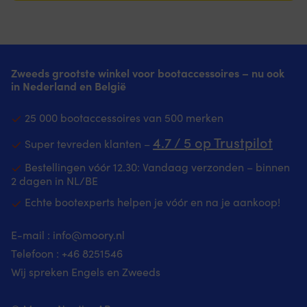
niet
doordat
p
hout,
gemakkelijker
verstopt
het
ge
ook
schuren
raakt
papier
D
voor
van
Geschikt
niet
z
vettere
oppervlaktetexturen
voor
verstopt
zi
houtsoorten
en
de
raakt
C
Zweeds grootste winkel voor bootaccessoires – nu ook
zoals
contouren
meeste
Geschikt
g
in Nederland en België
teak
Ø150
toepassingen
voor
g
Ø150
mm
en
de
vo
mm
–
25 000 bootaccessoires van 500 merken
oppervlakken
meeste
E
–
past
Verkocht
toepassingen
13
4.7 / 5 op Trustpilot
past
op
Super tevreden klanten –
in
en
vo
op
veel
multipack
oppervlakken
dr
veel
schuurmachines
Bestellingen vóór 12.30: Vandaag verzonden – binnen
–
Verkocht
e
schuurmachines
Voor
2 dagen in NL/BE
10
in
vri
15
droog
stuks
multipack
v
Echte bootexperts helpen je vóór en na je aankoop!
gaten
schuren
per
–
ft
–
van
verpakking
10
H
voorkomt
alle
E-mail :
info@moory.nl
|
stuks
er
effectief
oppervlakken
Abranet
per
re
Telefoon :
+46 8251
546
verstopping
behalve
is
verpakking
m
&
glas
Wij spreken Engels en Zweeds
een
|
da
houdt
–
net
Abranet
A
het
zeer
schuurproduct
is
Aq