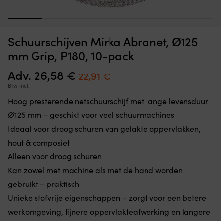
Comfortabele
C
Opvouwbare stoel NOCK, 94 x 46 x 8 cm, 6 zitposities,
Z
1
2
3
4
5
6
extra
g
marineblauw
brede
z
Schuurschijven Mirka Abranet, Ø125
opvouwbare
vo
OP VOORRAAD
Det
Det
59,99
€
zitting
ki
mm Grip, P180, 10-pack
34,02
€
ursprungliga
nuvarande
met
bi
priset
priset
6
he
Adv.
26,58
€
Oorspronkelijke
Huidige
22,91
€
var:
är:
instellingen
b
prijs
prijs
Btw incl.
59,99 €.
34,02 €.
2-
e
1;
d
was:
is:
Hoog presterende netschuurschijf met lange levensduur
gebruik
zw
26,58 €.
22,91 €.
Ø125 mm – geschikt voor veel schuurmachines
als
D
stoel
r
Ideaal voor droog schuren van gelakte oppervlakken,
met
v
hout & composiet
rugleuning
ge
of
vr
Alleen voor droog schuren
vouw
a
Kan zowel met machine als met de hand worden
uit
in
tot
he
gebruikt – praktisch
een
wa
Unieke stofvrije eigenschappen – zorgt voor een betere
matras
S
Antislip
m
werkomgeving, fijnere oppervlakteafwerking en langere
bodem
ge