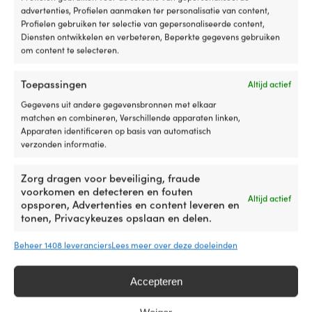
wi
advertenties, Profielen aanmaken ter personalisatie van content,
oe
Profielen gebruiken ter selectie van gepersonaliseerde content,
Schuurschijven Mirka Abranet, Ø125 mm
Schuurschijven M
of
Diensten ontwikkelen en verbeteren, Beperkte gegevens gebruiken
Grip, P180, 10-pack
Ø125 mm Grip, P8
g
om content te selecteren.
UITVERKOCHT
4 OP VOORRAAD
ve
Oorspronkelijke
Huidige
Adv.
26,58
€
14,62
€
22,91
€
wi
prijs
prijs
Toepassingen
Altijd actief
Btw incl.
Btw incl.
dr
was:
is:
ti
Gegevens uit andere gegevensbronnen met elkaar
26,58 €.
22,91 €.
he
matchen en combineren, Verschillende apparaten linken,
MAAT
MAAT
z
Apparaten identificeren op basis van automatisch
Ø125 mm
Ø125 mm
va
verzonden informatie.
e
bo
KORRELGROOTTE VAN SCHUURPAPIER
KORRELGROOTTE V
Zorg dragen voor beveiliging, fraude
st
voorkomen en detecteren en fouten
P180
P80
st
Altijd actief
opsporen, Advertenties en content leveren en
of
tonen, Privacykeuzes opslaan en delen.
in
he
Naar het pro
z
Beheer 1408 leveranciers
Lees meer over deze doeleinden
D
r
Accepteren
v
ve