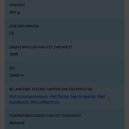
op
mi
GEWICHT
afglijden.
de
800 g
Geschikt
Ne
voor
v
kinderen
fi
GOEDKEURINGEN
van
po
CE
0
–
-
b
DRIJFVERMOGEN VAN HET ZWEMVEST
30
te
kilogram,
in
100N
ongeveer
e
6
la
ISO
maanden
lu
12402-4
tot
do
6
vo
jaar.
g
BELANGRIJKE EIGENSCHAPPEN VAN ZWEMVESTEN
CE-
ve
Met draaivermogen
,
Met fluitje
,
Met hijsband
,
Met
gemarkeerd,
W
kruisband
,
Met reflectoren
EN
a
13138-
d
goedgekeurd
bu
TOEPASSINGSGEBIED VAN HET ZWEMVEST
en
g
Allround
vrij
–