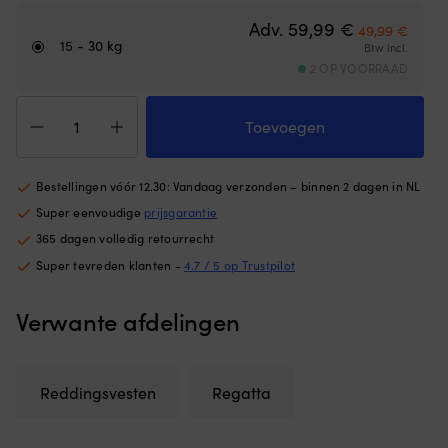
buitenzijde
ho
Oorspronkeli
Huidig
Adv.
59,99
€
49,99
€
zorgt
he
15 - 30 kg
Btw incl.
voor
m
2 OP VOORRAAD
stabiel
o
drijfvermogen
zi
Reddingsvest
en
pl
voor
Toevoegen
houdt
o
kinderen
het
of
Regatta
op
he
Soft
zijn
Bestellingen vóór 12.30: Vandaag verzonden – binnen 2 dagen in NL
lu
100N
plaats.
o
Super eenvoudige
prijsgarantie
Fluorescent
|
e
Orange
365 dagen volledig retourrecht
Het
ki
aantal
ronde
st
Super tevreden klanten -
4.7 / 5 op Trustpilot
ontwerp
of
helpt
o
Verwante afdelingen
het
is
kind
(d
de
ho
armen
v
Reddingsvesten
Regatta
vrijer
he
in
ne
het
be