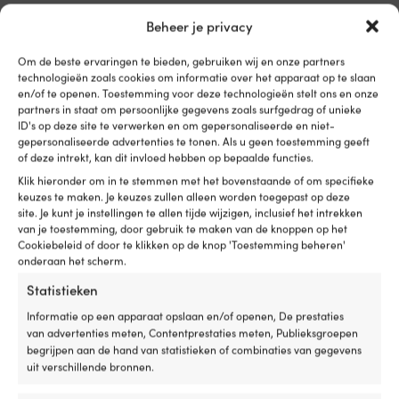
willen
mo
Beheer je privacy
oefenen
al
of
ze
gewoon
Om de beste ervaringen te bieden, gebruiken wij en onze partners
Vergelijk met andere bestsellers in
veiliger
technologieën zoals cookies om informatie over het apparaat op te slaan
reddingsvesten
willen
en/of te openen. Toestemming voor deze technologieën stelt ons en onze
partners in staat om persoonlijke gegevens zoals surfgedrag of unieke
drijven
ID's op deze site te verwerken en om gepersonaliseerde en niet-
tijdens
gepersonaliseerde advertenties te tonen. Als u geen toestemming geeft
het
of deze intrekt, kan dit invloed hebben op bepaalde functies.
zwemmen
vanaf
Klik hieronder om in te stemmen met het bovenstaande of om specifieke
een
keuzes te maken. Je keuzes zullen alleen worden toegepast op deze
boot,
site. Je kunt je instellingen te allen tijde wijzigen, inclusief het intrekken
steiger,
van je toestemming, door gebruik te maken van de knoppen op het
Cookiebeleid of door te klikken op de knop 'Toestemming beheren'
strand
onderaan het scherm.
of
in
Statistieken
het
zwembad.
Informatie op een apparaat opslaan en/of openen, De prestaties
De
van advertenties meten, Contentprestaties meten, Publieksgroepen
ronde
begrijpen aan de hand van statistieken of combinaties van gegevens
vorm
uit verschillende bronnen.
verschilt