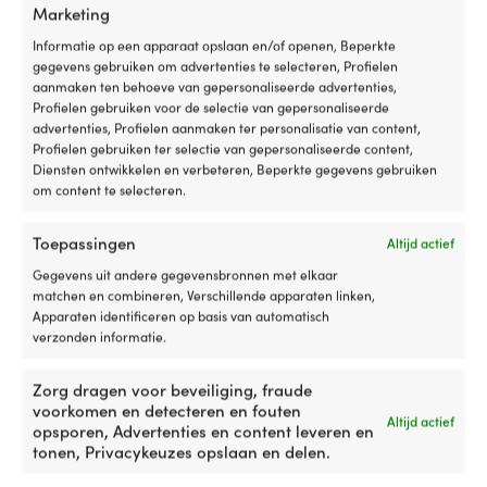
van
Reddingsvest voor kinderen Regatta
Reddingsvest voo
Marketing
traditionele
Soft 100N Fluorescent Orange
Baltic Pro Sailor 
driedelige
Informatie op een apparaat opslaan en/of openen, Beperkte
Oorspronkelijke
Huidige
Adv.
59,99
€
69,99
€
49,99
€
zwembandjes
gegevens gebruiken om advertenties te selecteren, Profielen
prijs
prijs
Btw incl.
en
aanmaken ten behoeve van gepersonaliseerde advertenties,
was:
is:
geeft
Profielen gebruiken voor de selectie van gepersonaliseerde
59,99 €.
49,99 €.
het
MERK
MERK
advertenties, Profielen aanmaken ter personalisatie van content,
kind
Profielen gebruiken ter selectie van gepersonaliseerde content,
Regatta
Baltic
meer
Diensten ontwikkelen en verbeteren, Beperkte gegevens gebruiken
bewegingsvrijheid,
om content te selecteren.
waardoor
TOEPASSINGSGEBIED VAN HET ZWEMVEST
TOEPASSINGSGEBI
de
Allround
Allround
Toepassingen
Altijd actief
armen
op
Gegevens uit andere gegevensbronnen met elkaar
een
matchen en combineren, Verschillende apparaten linken,
HET ZWEMVEST IS GESCHIKT VOOR
HET ZWEMVEST IS
natuurlijke
Apparaten identificeren op basis van automatisch
GEBRUIKERS
GEBRUIKERS
manier
verzonden informatie.
Kinderen & baby
Kinderen & bab
gemakkelijker
in
Zorg dragen voor beveiliging, fraude
het
voorkomen en detecteren en fouten
BELANGRIJKE EIGENSCHAPPEN VAN
water
Altijd actief
BELANGRIJKE EIGE
opsporen, Advertenties en content leveren en
ZWEMVESTEN
kunnen
ZWEMVESTEN
tonen, Privacykeuzes opslaan en delen.
worden
Met draaivermogen, Met fluitje,
Met draaivermog
gebruikt.
Met hijsband, Met kruisband, Met