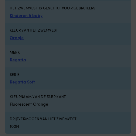
van
pe
ftalaten.
al
HET ZWEMVEST IS GESCHIKT VOOR GEBRUIKERS
Wordt
je
Kinderen & baby
per
lu
paar
m
geleverd
e
KLEUR VAN HET ZWEMVEST
en
ro
Oranje
eenvoudig
a
met
d
MERK
de
bi
mond
he
Regatta
opgeblazen.
e
Aquarapid
he
SERIE
Aquaring
in
zijn
e
Regatta Soft
zwembandjes
ko
voor
wi
KLEURNAAM VAN DE FABRIKANT
kinderen
h
Fluorescent Orange
die
ti
aan
d
water
na
DRIJFVERMOGEN VAN HET ZWEMVEST
willen
Ge
100N
wennen,
vo
zwemslagen
zo