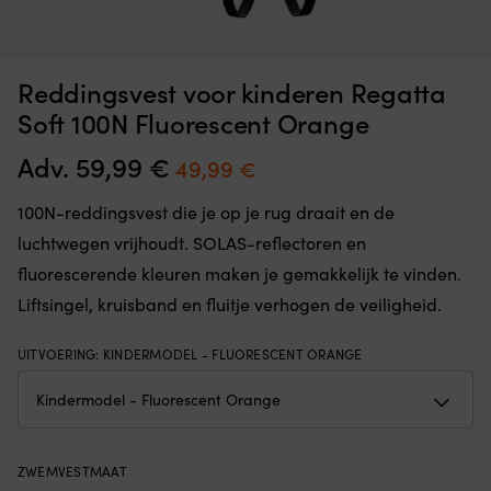
CE-
M
Zwembandje Aquarapid Aquaring, 0 - 30 kg, roze
M
gemarkeerd
da
6
zwemhulpmiddel
je
OP VOORRAAD
Reddingsvest voor kinderen Regatta
22,89
€
voor
e
kinderen
ov
Soft 100N Fluorescent Orange
bij
je
het
lu
Adv.
59,99
€
Oorspronkelijke
Huidige
49,99
€
baden
le
prijs
prijs
en
of
100N-reddingsvest die je op je rug draait en de
de
h
was:
is:
zwemtraining.
o
luchtwegen vrijhoudt. SOLAS-reflectoren en
59,99 €.
49,99 €.
De
d
fluorescerende kleuren maken je gemakkelijk te vinden.
ronde
ka
vorm
in
Liftsingel, kruisband en fluitje verhogen de veiligheid.
geeft
te
vrijere
h
UITVOERING
:
KINDERMODEL - FLUORESCENT ORANGE
armbewegingen
B
in
m
het
ge
water.
a
Schuimrubber
d
met
on
ZWEMVESTMAAT
geplastificeerde
–