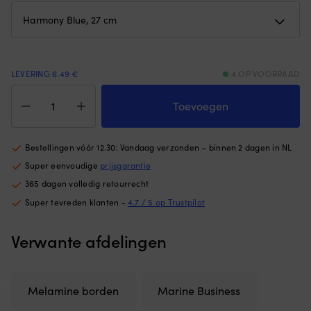
voor
da
vaatwasser
ge
en
is
magnetron
vo
–
d
LEVERING 6.49 €
4 OP VOORRAAD
perfect
va
voor
Melamine
m
aan
borden
e
Toevoegen
boord,
Marine
U
camping
Business
be
of
Harmony
is.
Bestellingen vóór 12.30: Vandaag verzonden – binnen 2 dagen in NL
picknick.
Blue,
St
Super eenvoudige
prijsgarantie
|
blauw,
vo
Melamine
27
e
365 dagen volledig retourrecht
borden
cm,
op
Super tevreden klanten -
4.7 / 5 op Trustpilot
met
6-
–
decoratief
pack
pe
zeepaardjespatroon
aantal
vo
Verwante afdelingen
–
a
zorgt
bo
voor
c
een
of
Melamine borden
Marine Business
stijlvolle
va