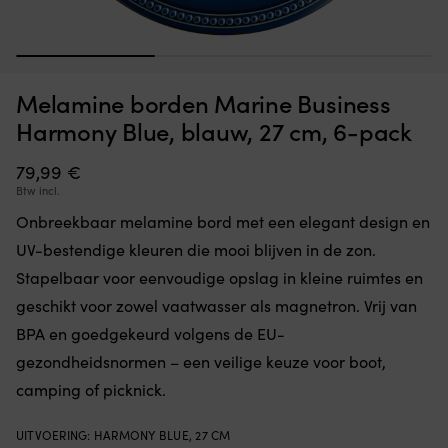
Onbreekbaar
M
Melamine borden Marine Business Harmony Paradise,
M
melamine
b
wit/patroon, 27 cm, 6-pack
w
1
2
3
bord
m
met
ma
OP VOORRAAD
Melamine borden Marine Business
46,82
€
decoratief
de
zeepaardjespatroon.
e
Harmony Blue, blauw, 27 cm, 6-pack
Stapelbaar
n
en
sl
79,99
€
UV-
ru
Btw incl.
bestendig
ri
voor
di
Onbreekbaar melamine bord met een elegant design en
eenvoudige
he
UV-bestendige kleuren die mooi blijven in de zon.
opslag
b
en
o
Stapelbaar voor eenvoudige opslag in kleine ruimtes en
langdurige
zi
geschikt voor zowel vaatwasser als magnetron. Vrij van
kleur,
pl
zelfs
ho
BPA en goedgekeurd volgens de EU-
in
bi
gezondheidsnormen – een veilige keuze voor boot,
de
de
zon.
camping of picknick.
D
BPA-
B
vrij,
vri
UITVOERING
:
HARMONY BLUE, 27 CM
geschikt
ma