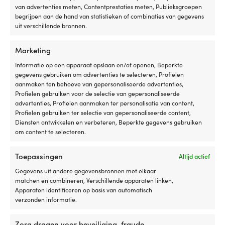
Paradise
e
6 personen
van advertenties meten, Contentprestaties meten, Publieksgroepen
zijn
af
begrijpen aan de hand van statistieken of combinaties van gegevens
speciaal
in
uit verschillende bronnen.
BEDRIJFSTEMPERATUUR
ontworpen
d
-20°C tot +120°C (-4° F tot 248° F)
voor
z
Marketing
het
Pr
leven
e
Informatie op een apparaat opslaan en/of openen, Beperkte
MATERIAAL OP SERVEREN
aan
ve
gegevens gebruiken om advertenties te selecteren, Profielen
Melamine
boord.
M
aanmaken ten behoeve van gepersonaliseerde advertenties,
De
b
Profielen gebruiken voor de selectie van gepersonaliseerde
borden
M
advertenties, Profielen aanmaken ter personalisatie van content,
zijn
Bu
Profielen gebruiken ter selectie van gepersonaliseerde content,
gemaakt
R
Diensten ontwikkelen en verbeteren, Beperkte gegevens gebruiken
van
zi
om content te selecteren.
Anderen kochten ook
100%
o
puur
o
Toepassingen
Altijd actief
melamine,
te
waardoor
vo
Gegevens uit andere gegevensbronnen met elkaar
ze
a
matchen en combineren, Verschillende apparaten linken,
onbreekbaar
d
Apparaten identificeren op basis van automatisch
en
ei
verzonden informatie.
zeer
v
slijtvast
fu
Zorg dragen voor beveiliging, fraude