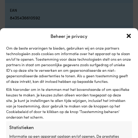
–
he
blijven
b
EAN
mooi
St
8435436610592
in
o
de
–
zon
be
LINK NAAR DE FABRIKANT
Beheer je privacy
Geschikt
ru
https://marinebusiness.net/en/melamine-tableware-en-
voor
in
tableware/melamine-dinner-plate-harmony-blue-6-pc/
zes
d
Om de beste ervaringen te bieden, gebruiken wij en onze partners
personen
k
technologieën zoals cookies om informatie over het apparaat op te slaan
–
of
en/of te openen. Toestemming voor deze technologieën stelt ons en onze
AFMETINGEN
partners in staat om persoonlijke gegevens zoals surfgedrag of unieke
perfect
c
27 x 27 x 2.54 cm
ID's op deze site te verwerken en om gepersonaliseerde en niet-
voor
Va
gepersonaliseerde advertenties te tonen. Als u geen toestemming geeft
maaltijden
e
of deze intrekt, kan dit invloed hebben op bepaalde functies.
aan
m
BELANGRIJKE SERVEEREIGENSCHAPPEN
boord
–
Klik hieronder om in te stemmen met het bovenstaande of om specifieke
BPA-vrij plastic, Magnetronbestendig, Onbreekbaar,
Praktisch
vo
keuzes te maken. Je keuzes zullen alleen worden toegepast op deze
Stapelbaar, UV-bestendig, Vaatwasserbestendig
en
e
site. Je kunt je instellingen te allen tijde wijzigen, inclusief het intrekken
duurzaam
ge
van je toestemming, door gebruik te maken van de knoppen op het
Cookiebeleid of door te klikken op de knop 'Toestemming beheren'
Melamine
U
VOLUME
onderaan het scherm.
borden
be
290 ml
Marine
–
Statistieken
Business
b
GESCHIKT VOOR AANTAL PERSONEN
Harmony
kl
Informatie op een apparaat opslaan en/of openen, De prestaties