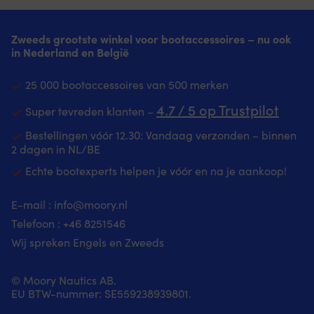
productietechniek
de
voor
auto
de
naar
Zweeds grootste winkel voor bootaccessoires – nu ook
hoogste
de
in Nederland en België
kwaliteit
boot
Helemaal
te
blauw
rollen
25 000 bootaccessoires van 500 merken
–
Perfect
4.7 / 5 op Trustpilot
stijlvol
wanneer
Super tevreden klanten –
ontwerp
je
Beschermt
eten
Bestellingen vóór 12.30: Vandaag verzonden – binnen
de
van
2 dagen in NL/BE
boot
de
Echte bootexperts helpen je vóór en na je aankoop!
tegen
boot
schuren
naar
&
het
E-mail :
info@moory.nl
stoten
eiland
Telefoon :
+46 8251
546
–
of
extra
zomerhuisje
Wij spreken Engels en Zweeds
veiligheid
wilt
meenemen
© Moory Nautics AB.
Vermijd
EU BTW-nummer: SE559238939801.
het
dragen