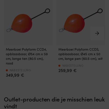
paar
geleverd.
De
zwembandjes
zijn
CE-
gemarkeerd,
goedgekeurd
volgens
EN
Opblaasbare
Opblaasbare
13138
Meerboei Polyform CCD4,
Meerboei Polyform CCD3,
meerboei
meerboei
voor
opblaasbaar, Ø54 cm x 59
opblaasbaar, Ø45 cm x 50
van
van
drijfhulpmiddelen
cm, lange ten (80.5 cm),
cm, lange pen (60.5 cm), wit
goede
goede
en
rood
kwaliteit
kwaliteit
NABESTELLING
vrij
259,99
€
CCD-
CCD-
NABESTELLING
van
349,99
€
type
type
ftalaten.
–
–
Houd
de
de
er
boei
boei
rekening
heeft
heeft
mee
Outlet-producten die je misschien leuk
een
een
dat
lange
lange
Aquarapid
vindt
ten
pen
Aquaring