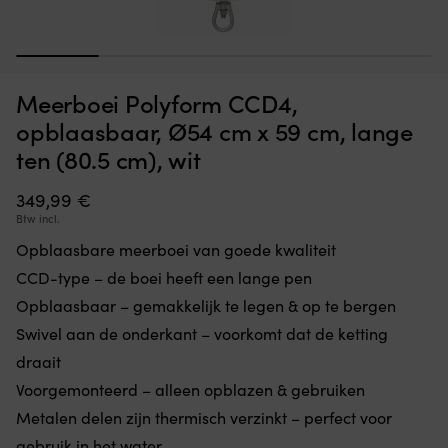
CE-
M
Zwembandje Aquarapid Aquaring, 0 - 30 kg, roze
M
gemarkeerd
da
6
1
2
3
4
5
zwemhulpmiddel
je
OP VOORRAAD
22,89
€
voor
e
Meerboei Polyform CCD4,
kinderen
ov
bij
je
opblaasbaar, Ø54 cm x 59 cm, lange
het
lu
ten (80.5 cm), wit
baden
le
en
of
349,99
€
de
h
zwemtraining.
o
Btw incl.
De
d
Opblaasbare meerboei van goede kwaliteit
ronde
ka
vorm
in
CCD-type – de boei heeft een lange pen
geeft
te
Opblaasbaar – gemakkelijk te legen & op te bergen
vrijere
h
armbewegingen
B
Swivel aan de onderkant – voorkomt dat de ketting
in
m
draait
het
ge
water.
Voorgemonteerd – alleen opblazen & gebruiken
a
Schuimrubber
d
Metalen delen zijn thermisch verzinkt – perfect voor
met
on
gebruik in het water
geplastificeerde
–