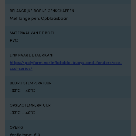
van
pe
ftalaten.
al
BELANGRIJKE BOEI-EIGENSCHAPPEN
Wordt
je
Met lange pen, Opblaasbaar
per
lu
paar
m
geleverd
e
MATERIAAL VAN DE BOEI
en
ro
PVC
eenvoudig
a
met
d
de
bi
LINK NAAR DE FABRIKANT
mond
he
https://polyform.no/inflatable-buoys-and-fenders/cce-
opgeblazen.
e
ccd-series/
Aquarapid
he
Aquaring
in
zijn
e
BEDRIJFSTEMPERATUUR
zwembandjes
ko
-33°C – 40°C
voor
wi
kinderen
h
die
ti
OPSLAGTEMPERATUUR
aan
d
-33°C – 40°C
water
na
willen
Ge
OVERIG
wennen,
vo
zwemslagen
zo
Ventieltype: V10