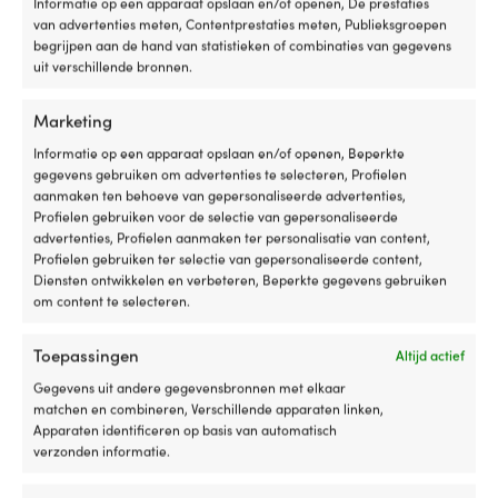
van
Informatie op een apparaat opslaan en/of openen, De prestaties
traditionele
van advertenties meten, Contentprestaties meten, Publieksgroepen
driedelige
begrijpen aan de hand van statistieken of combinaties van gegevens
zwembandjes
uit verschillende bronnen.
en
geeft
Marketing
het
kind
Informatie op een apparaat opslaan en/of openen, Beperkte
meer
gegevens gebruiken om advertenties te selecteren, Profielen
bewegingsvrijheid,
aanmaken ten behoeve van gepersonaliseerde advertenties,
waardoor
Profielen gebruiken voor de selectie van gepersonaliseerde
de
advertenties, Profielen aanmaken ter personalisatie van content,
armen
Profielen gebruiken ter selectie van gepersonaliseerde content,
op
Diensten ontwikkelen en verbeteren, Beperkte gegevens gebruiken
een
om content te selecteren.
natuurlijke
manier
Toepassingen
Altijd actief
gemakkelijker
Meerboei Polyform CCD4,
Meerboei Polyfor
in
opblaasbaar, Ø54 cm x 59 cm, lange
Ø45 cm x 50 cm, k
Gegevens uit andere gegevensbronnen met elkaar
het
ten (80.5 cm), wit
rood
matchen en combineren, Verschillende apparaten linken,
water
Apparaten identificeren op basis van automatisch
BESCHIKBAAR VIA NABESTELLING
BESCHIKBAAR VI
kunnen
349,99
€
239,99
€
verzonden informatie.
worden
Btw incl.
Btw incl.
gebruikt.