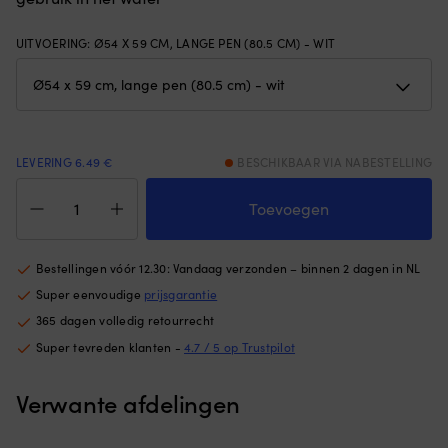
buitenzijde
ho
zorgt
he
UITVOERING
:
Ø54 X 59 CM, LANGE PEN (80.5 CM) - WIT
voor
m
stabiel
o
drijfvermogen
zi
en
pl
houdt
o
het
of
LEVERING 6.49 €
BESCHIKBAAR VIA NABESTELLING
op
he
Meerboei
zijn
lu
Polyform
plaats.
o
Toevoegen
CCD4,
|
e
opblaasbaar,
Het
ki
Ø54
ronde
st
Bestellingen vóór 12.30: Vandaag verzonden – binnen 2 dagen in NL
cm
ontwerp
of
Super eenvoudige
prijsgarantie
x
helpt
o
59
het
is
365 dagen volledig retourrecht
cm,
kind
(d
Super tevreden klanten -
4.7 / 5 op Trustpilot
lange
de
ho
ten
armen
v
(80.5
Verwante afdelingen
vrijer
he
cm),
in
ne
wit
het
be