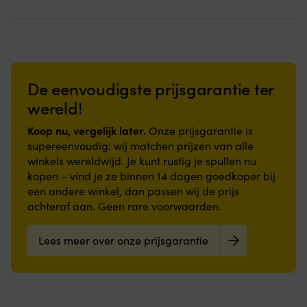
&
&
gaat
Glacier
gebruiken
gebruiken
lang
Portable
Metalen
Metalen
mee
Fridge
delen
delen
Versterkte
De
zijn
zijn
oog
wielen
thermisch
thermisch
–
&
verzinkt
verzinkt
De eenvoudigste prijsgarantie ter
zorgt
het
–
–
voor
handvat
wereld!
perfect
perfect
hoge
geven
voor
voor
breeksterkte
de
Koop nu, vergelijk later.
gebruik
Onze prijsgarantie is
gebruik
Bestand
koelbox
in
in
supereenvoudig: wij matchen prijzen van alle
tegen
een
het
het
winkels wereldwijd. Je kunt rustig je spullen nu
temperaturen
constructie
water
water
kopen – vind je ze binnen 14 dagen goedkoper bij
tussen
zoals
een andere winkel, dan passen wij de prijs
-30
een
–
koffer
achteraf aan. Geen rare voorwaarden.
+50°C
Maakt
–
het
Lees meer over onze prijsgarantie
wat
gemakkelijk
een
om
ding
de
“POLYMATIQ”
koelbox
–
van