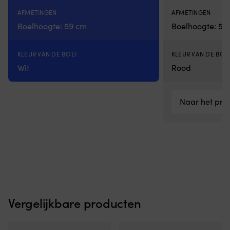
zwembandjes
AFMETINGEN
AFMETINGEN
goed
Boelhoogte: 59 cm
Boelhoogte: 50
op
hun
plaats
KLEUR VAN DE BOEI
KLEUR VAN DE BOE
blijven
zitten.
Wit
Rood
Ze
worden
opgeblazen
Naar het pro
nadat
ze
om
de
armen
van
het
kind
zijn
aangebracht
Vergelijkbare producten
en
worden
als