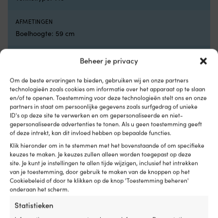
willen
mo
oefenen
al
AFMETINGEN
of
ze
gewoon
Boelhoogte: 59 cm
veiliger
willen
BOEIDIAMETER
Beheer je privacy
drijven
Ø54 cm
tijdens
het
Om de beste ervaringen te bieden, gebruiken wij en onze partners
zwemmen
technologieën zoals cookies om informatie over het apparaat op te slaan
DRIJFVERMOGEN VAN DE BOEI
vanaf
en/of te openen. Toestemming voor deze technologieën stelt ons en onze
Rekommenderad last: 57 kg. Max belastning: 97 kg.
een
partners in staat om persoonlijke gegevens zoals surfgedrag of unieke
ID's op deze site te verwerken en om gepersonaliseerde en niet-
boot,
gepersonaliseerde advertenties te tonen. Als u geen toestemming geeft
steiger,
EAN
of deze intrekt, kan dit invloed hebben op bepaalde functies.
strand
7038374175027
of
Klik hieronder om in te stemmen met het bovenstaande of om specifieke
in
keuzes te maken. Je keuzes zullen alleen worden toegepast op deze
het
site. Je kunt je instellingen te allen tijde wijzigen, inclusief het intrekken
zwembad.
van je toestemming, door gebruik te maken van de knoppen op het
De
Cookiebeleid of door te klikken op de knop 'Toestemming beheren'
onderaan het scherm.
ronde
Vergelijk met andere bestsellers in
vorm
meerboeien
Statistieken
verschilt