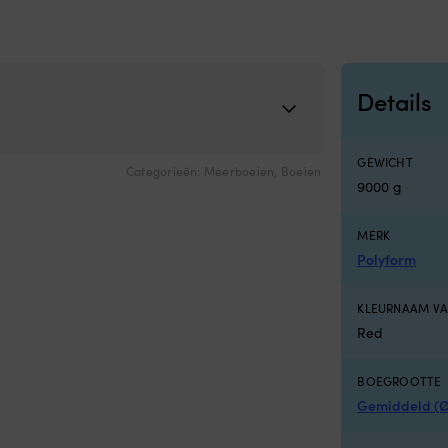
Details
GEWICHT
Categorieën:
Meerboeien
,
Boeien
9000 g
MERK
Polyform
KLEURNAAM VA
Red
BOEGROOTTE
Gemiddeld (Ø