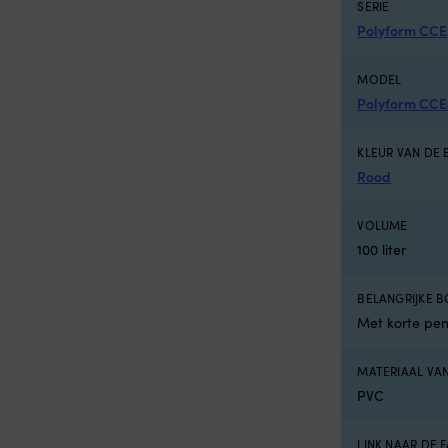
SERIE
neblauw
Polyform CCE
MODEL
Polyform CCE
KLEUR VAN DE 
Rood
VOLUME
100 liter
BELANGRIJKE 
Met korte pe
MATERIAAL VAN
PVC
LINK NAAR DE 