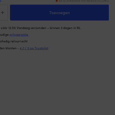
€
BESCHIKBAAR VIA NABESTELLING
rboei
yform
Toevoegen
4,
laasbaar,
n vóór 12.30: Vandaag verzonden – binnen 2 dagen in NL
oudige
prijsgarantie
olledig retourrecht
den klanten -
4.7 / 5 op Trustpilot
e
5
,
d
tal