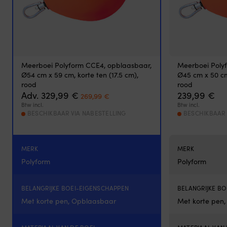
actief
gebruik
en
is
eenvoudig
te
Meerboei Polyform CCE4, opblaasbaar,
Meerboei Poly
onderhouden.
Ø54 cm x 59 cm, korte ten (17.5 cm),
Ø45 cm x 50 cm,
Waterbestendig,
rood
rood
UV-
Oorspronkelijke
Huidige
Adv.
329,99
€
239,99
€
beschermd
269,99
€
prijs
prijs
materiaal
Btw incl.
Btw incl.
was:
is:
BESCHIKBAAR VIA NABESTELLING
BESCHIKBAAR 
is
329,99 €.
269,99 €.
geschikt
voor
het
MERK
MERK
bootleven
Polyform
Polyform
en
zonnige
dagen.
BELANGRIJKE BOEI-EIGENSCHAPPEN
BELANGRIJKE B
Kies
tussen
Met korte pen, Opblaasbaar
Met korte pen
lichtere
modellen,