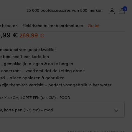
☓
0
25 000 bootaccessoires van 500 merken
i Polyform CCE4, opblaasbaar, Ø54
Supereenvoudige prijsgarantie
cm, korte ten (17.5 cm), rood
Supertevreden klanten – 4,7/5 op Trustpilot
& bijboten
Elektrische buitenboordmotoren
Outlet
9,99
€
Oorspronkelijke
Huidige
269,99
€
prijs
prijs
meerboei van goede kwaliteit
was:
is:
 boei heeft een korte ten
329,99 €.
269,99 €.
 gemakkelijk te legen & op te bergen
 onderkant – voorkomt dat de ketting draait
rd – alleen opblazen & gebruiken
zijn thermisch verzinkt – perfect voor gebruik in het water
54 X 59 CM, KORTE PEN (17.5 CM) - ROOD