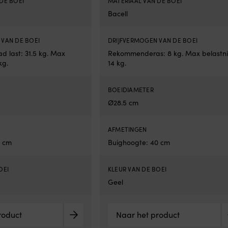
DE BOEI
MATERIAAL VAN DE BOEI
Bacell
 VAN DE BOEI
DRIJFVERMOGEN VAN DE BOEI
 last: 31.5 kg. Max
Rekommenderas: 8 kg. Max belastni
kg.
14 kg.
BOEIDIAMETER
Ø28.5 cm
AFMETINGEN
0 cm
Buighoogte: 40 cm
OEI
KLEUR VAN DE BOEI
Geel
roduct
Naar het product