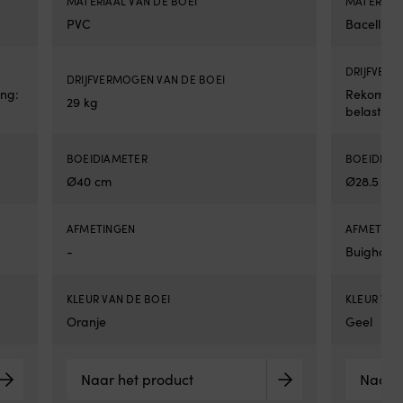
MATERIAAL VAN DE BOEI
MATERIAAL
fta
Wo
PVC
Bacell
per
pa
DRIJFVERM
gel
DRIJFVERMOGEN VAN DE BOEI
en
ng:
Rekommen
29 kg
ee
belastning
me
de
mo
BOEIDIAMETER
BOEIDIAM
op
Ø40 cm
Ø28.5 cm
Aq
Aq
zijn
AFMETINGEN
AFMETING
zw
-
Buighoog
voo
kin
die
KLEUR VAN DE BOEI
KLEUR VAN
aa
Oranje
Geel
wa
wil
we
Naar het product
Naar h
zw
wil