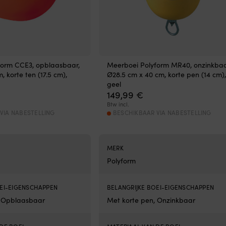
form CCE3, opblaasbaar,
Meerboei Polyform MR40, onzinkbaa
 korte ten (17.5 cm),
Ø28.5 cm x 40 cm, korte pen (14 cm),
geel
149,99
€
Btw incl.
VIA NABESTELLING
BESCHIKBAAR VIA NABESTELLING
MERK
Polyform
OEI-EIGENSCHAPPEN
BELANGRIJKE BOEI-EIGENSCHAPPEN
, Opblaasbaar
Met korte pen, Onzinkbaar