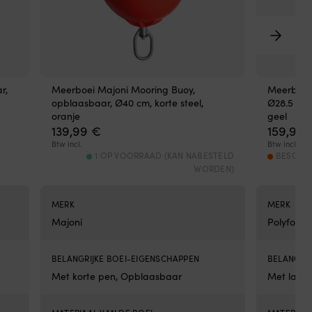
afg
Ges
voo
kin
va
0
r,
Meerboei Majoni Mooring Buoy,
Meerboei
-
opblaasbaar, Ø40 cm, korte steel,
Ø28.5 cm 
30
oranje
geel
kil
139,99
€
159,99
on
6
Btw incl.
Btw incl.
1 OP VOORRAAD (KAN NABESTELD
BESCHIK
ma
WORDEN)
tot
6
jaa
MERK
MERK
CE
Majoni
Polyform
ge
EN
131
BELANGRIJKE BOEI-EIGENSCHAPPEN
BELANGRIJ
go
en
Met korte pen, Opblaasbaar
Met lang
vrij
va