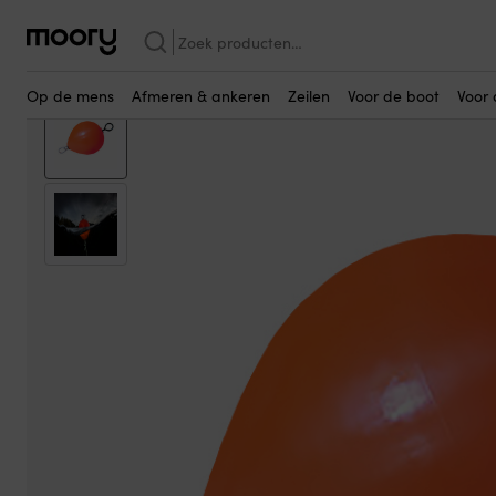
Wellicht ook interessant…
Afmeren & ankeren
-
Boeien
-
Meerboeien
-
Meerboei Polyform C
Zoeken
naar:
Op de mens
Afmeren & ankeren
Zeilen
Voor de boot
Voor 