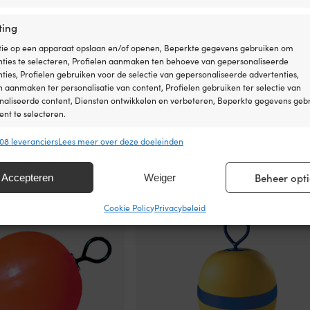
Ø54 cm
ting
DRIJFVERMOGE
tie op een apparaat opslaan en/of openen, Beperkte gegevens gebruiken om
Rekommenderad
nties te selecteren, Profielen aanmaken ten behoeve van gepersonaliseerde
ties, Profielen gebruiken voor de selectie van gepersonaliseerde advertenties,
n aanmaken ter personalisatie van content, Profielen gebruiken ter selectie van
naliseerde content, Diensten ontwikkelen en verbeteren, Beperkte gegevens geb
nt te selecteren.
08 leveranciers
Lees meer over deze doeleinden
ssingen
Alt
boeien
s uit andere gegevensbronnen met elkaar matchen en combineren,
Beheer opti
Accepteren
Weiger
lende apparaten linken, Apparaten identificeren op basis van automatisch
en informatie.
Cookie Policy
Privacybeleid
ragen voor beveiliging, fraude voorkomen en detecteren en
 opsporen, Advertenties en content leveren en tonen,
Alt
ykeuzes opslaan en delen.