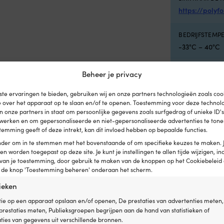
https://polyf
BEDRIJFSTEMP
-33°C – 40°C
OPSLAGTEMPE
Beheer je privacy
-33°C – 40°C
te ervaringen te bieden, gebruiken wij en onze partners technologieën zoals co
e over het apparaat op te slaan en/of te openen. Toestemming voor deze technol
OVERIG
en onze partners in staat om persoonlijke gegevens zoals surfgedrag of unieke ID'
Ventieltype: V
erwerken en om gepersonaliseerde en niet-gepersonaliseerde advertenties te tonen
temming geeft of deze intrekt, kan dit invloed hebben op bepaalde functies.
onder om in te stemmen met het bovenstaande of om specifieke keuzes te maken. 
EAN
een worden toegepast op deze site. Je kunt je instellingen te allen tijde wijzigen, inc
703837407504
 van je toestemming, door gebruik te maken van de knoppen op het Cookiebeleid 
p de knop 'Toestemming beheren' onderaan het scherm.
AFMETINGEN
tieken
Boelhoogte: 
ie op een apparaat opslaan en/of openen, De prestaties van advertenties meten,
restaties meten, Publieksgroepen begrijpen aan de hand van statistieken of
BOEIDIAMETER
ies van gegevens uit verschillende bronnen.