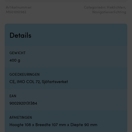
tegen
o
Artikelnummer:
Categorieën:
Heklichten
,
actief
af
M501010982
Navigatieverlichting
gebruik
Ge
en
vo
is
ki
eenvoudig
v
Details
te
0
onderhouden.
-
Waterbestendig,
30
GEWICHT
UV-
ki
400 g
beschermd
o
materiaal
6
is
m
GOEDKEURINGEN
geschikt
to
CE, IMO COL 72, Sjöfartsverket
voor
6
het
ja
bootleven
C
EAN
en
g
9002920131384
zonnige
E
dagen.
13
Kies
g
AFMETINGEN
tussen
e
Hoogte 108 x Breedte 107 mm x Diepte 90 mm
lichtere
vri