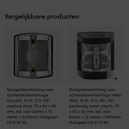
van
D
slijtvaste
bu
600D
is
Vergelijkbare producten
polyester
g
met
v
waterbestendig
sl
en
P
UV-
ma
beschermd
e
materiaal,
d
wat
bi
ze
be
praktisch
ui
maakt
sc
in
D
maritieme
co
De
De
Navigatieverlichting voor
Navigatieverlichting voor
omgevingen.
bi
navigatieverlichting
navigatieverlichting
achterstevenmontage
achterstevenmontage Hella
De
dr
voor
voor
Osculati, 10 W, 12 V, 135°,
3562, 10 W, 12 V, 135°, UV-
versterkte,
e
achterstevenmontage
achtersteven
roestvrij staal, 75 x 64 x 58
bestendig zwart plastic, 75
waterdichte
e
zorgt
biedt
mm, wit, voor boten < 12
x 63 x 53 mm, wit, voor
onderzijde
st
voor
duidelijke
meter + lichtbron Halogeen
boten < 12 meter + lichtbron
biedt
ge
duidelijke
zichtbaarheid
(12 V/10 W)
Halogeen (12 V/10 W)
extra
te
zichtbaarheid
achteruit
bestendigheid
d