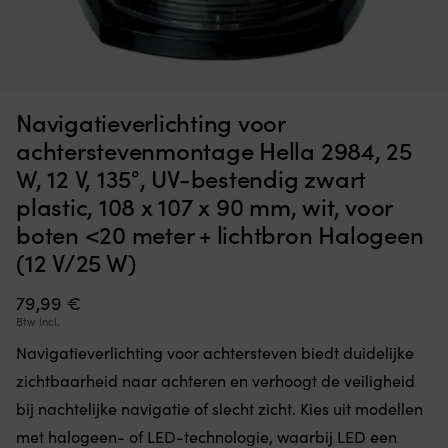
Opvouwbare
C
Opvouwbare stoel NOCK Lite, 100 x 41 x 7 cm, 6 zitposities,
Z
stoel
g
marineblauw
met
z
6
vo
OP VOORRAAD
Det
Det
59,99
€
zitposities
ki
43,78
€
Navigatieverlichting voor
ursprungliga
nuvarande
voor
bi
priset
priset
de
he
achterstevenmontage Hella 2984, 25
var:
är:
juiste
b
W, 12 V, 135°, UV-bestendig zwart
59,99 €.
43,78 €.
hoek
e
aan
d
plastic, 108 x 107 x 90 mm, wit, voor
boord.
zw
boten <20 meter + lichtbron Halogeen
Hij
D
klapt
(12 V/25 W)
r
volledig
v
plat
ge
79,99
€
in
vr
Btw incl.
en
a
neemt
in
Navigatieverlichting voor achtersteven biedt duidelijke
weinig
he
zichtbaarheid naar achteren en verhoogt de veiligheid
ruimte
wa
in
bij nachtelijke navigatie of slecht zicht. Kies uit modellen
S
bij
m
met halogeen- of LED-technologie, waarbij LED een
het
ge