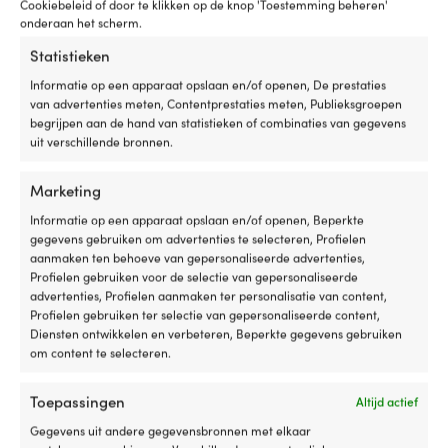
Cookiebeleid of door te klikken op de knop 'Toestemming beheren'
de
wi
KLEUR VAN HET GLAS
onderaan het scherm.
6
oe
Transparant
zitposities
of
Statistieken
kun
g
Informatie op een apparaat opslaan en/of openen, De prestaties
je
ve
KLEUR VAN DE LICHTBRON
van advertenties meten, Contentprestaties meten, Publieksgroepen
rechtop
wi
Wit
begrijpen aan de hand van statistieken of combinaties van gegevens
zitten
dr
uit verschillende bronnen.
tijdens
ti
RESULTERENDE KLEUR
de
he
koffiepauze
z
Wit
Marketing
of
va
achteroverleunen
e
Informatie op een apparaat opslaan en/of openen, Beperkte
ZICHTBAARHEID
wanneer
bo
gegevens gebruiken om advertenties te selecteren, Profielen
2 zeemijl
je
st
aanmaken ten behoeve van gepersonaliseerde advertenties,
wilt
st
Profielen gebruiken voor de selectie van gepersonaliseerde
ontspannen.
of
advertenties, Profielen aanmaken ter personalisatie van content,
AANGEDREVEN DOOR
Wanneer
in
Profielen gebruiken ter selectie van gepersonaliseerde content,
Snoer
de
he
Diensten ontwikkelen en verbeteren, Beperkte gegevens gebruiken
stoel
z
om content te selecteren.
niet
D
KLEUR VAN DE LAMPHUIS
wordt
r
Toepassingen
Zwart
Altijd actief
gebruikt,
v
kan
ve
Gegevens uit andere gegevensbronnen met elkaar