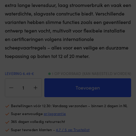
extra lange levensduur, laag stroomverbruik en vaak een
opbergen.
bu
Slijtvast
zo
waterdichte, slagvaste constructie biedt. Verschillende
600D
vo
varianten hebben slimme functies zoals een geventileerd
polyester
st
met
dr
ontwerp tegen vocht, multivolt voor flexibele installatie
UV-
e
en certificeringen volgens internationale
beschermd
ho
materiaal
he
scheepvaartregels – alles voor een veilige en duurzame
is
o
toepassing op boten tot 12 of 20 meter.
bestand
zi
tegen
pl
vocht,
|
LEVERING 6.49 €
1 OP VOORRAAD (KAN NABESTELD WORDEN)
zon
He
en
r
Navigatieverlichting
intensief
o
voor
Toevoegen
gebruik.
he
achterstevenmontage
|
he
Hella
6
ki
2984,
Bestellingen vóór 12.30: Vandaag verzonden – binnen 2 dagen in NL
zitposities
d
25
Super eenvoudige
prijsgarantie
maken
a
W,
het
vr
12
365 dagen volledig retourrecht
eenvoudig
in
V,
Super tevreden klanten -
4.7 / 5 op Trustpilot
om
he
135°,