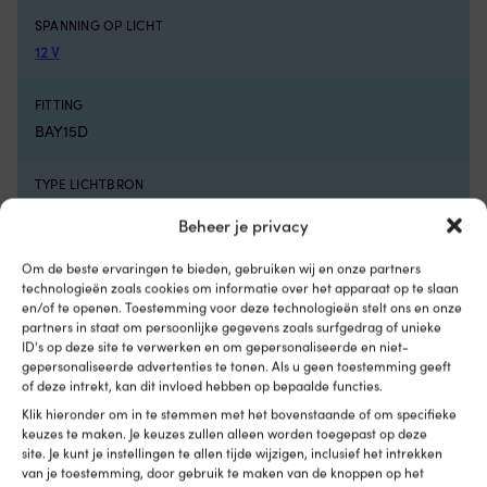
modellen,
v
deluxe-
ft
SPANNING OP LICHT
comfort
W
12 V
en
pe
armleuningen.
p
FITTING
NOCK
ge
opvouwbare
e
BAY15D
stoelen
e
geven
m
TYPE LICHTBRON
een
d
comfortabele
m
Halogeen
Beheer je privacy
extra
op
zitplaats
A
MERK
Om de beste ervaringen te bieden, gebruiken wij en onze partners
in
Aq
technologieën zoals cookies om informatie over het apparaat op te slaan
Hella
de
zi
en/of te openen. Toestemming voor deze technologieën stelt ons en onze
boot,
z
partners in staat om persoonlijke gegevens zoals surfgedrag of unieke
op
vo
GOEDGEKEURD VOOR BOOTLENGTE
ID's op deze site te verwerken en om gepersonaliseerde en niet-
de
ki
gepersonaliseerde advertenties te tonen. Als u geen toestemming geeft
Tot 20 meter
rotsen
di
of deze intrekt, kan dit invloed hebben op bepaalde functies.
of
a
Klik hieronder om in te stemmen met het bovenstaande of om specifieke
aan
wa
STROOMVERBRUIK
keuzes te maken. Je keuzes zullen alleen worden toegepast op deze
het
wi
25 W
site. Je kunt je instellingen te allen tijde wijzigen, inclusief het intrekken
strand.
w
van je toestemming, door gebruik te maken van de knoppen op het
Met
z