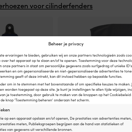
erhoezen voor cilinderfenders
Beheer je privacy
te ervaringen te bieden, gebruiken wij en onze partners technologieën zoals co
e over het apparaat op te slaan en/of te openen. Toestemming voor deze technol
en onze partners in staat om persoonlijke gegevens zoals surfgedrag of unieke ID'
erwerken en om gepersonaliseerde en niet-gepersonaliseerde advertenties te tonen
temming geeft of deze intrekt, kan dit invloed hebben op bepaalde functies.
onder om in te stemmen met het bovenstaande of om specifieke keuzes te maken. 
een worden toegepast op deze site. Je kunt je instellingen te allen tijde wijzigen, inc
 van je toestemming, door gebruik te maken van de knoppen op het Cookiebeleid 
p de knop 'Toestemming beheren' onderaan het scherm.
 cilinderfender, 827 (76.5
Fenderhoes voor cilinderfender, 827 
tieken
Dan-Fender,
cm x Ø20 cm), Dan-Fender, grijs
ie op een apparaat opslaan en/of openen, De prestaties van advertenties meten,
21,98
€
25 OP VOOR
restaties meten, Publieksgroepen begrijpen aan de hand van statistieken of
Btw incl.
17 OP VOORRAAD
ies van gegevens uit verschillende bronnen.