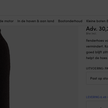
ers
-
Fenderhoes voor cilinderfender, F1 / G3 / 623 / Star 2 (56 x Ø15 cm
Fenderho
(2)
Star 2 (
de motor
In de haven & aan land
Bootonderhoud
Kleine boten 
Adv.
30
Btw incl.
Fenderhoes va
vermindert. K
goed blijft z
helpt de hoes
UITVOERING
:
PA
LEVERING 6.49 
Fen
voo