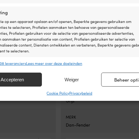
ting
MAAT
tie op een apparaat opslaan en/of openen, Beperkte gegevens gebruiken om
nties te selecteren, Profielen aanmaken ten behoeve van gepersonaliseerde
stootwil 76.5 cm x Ø20 cm
Geschikt voor stootwil 76.5 cm x Ø2
ties, Profielen gebruiken voor de selectie van gepersonaliseerde advertenties,
n aanmaken ter personalisatie van content, Profielen gebruiken ter selectie van
OVERIG
naliseerde content, Diensten ontwikkelen en verbeteren, Beperkte gegevens geb
nt te selecteren.
j 827
Past perfect bij 827
08 leveranciers
Lees meer over deze doeleinden
ssingen
Alt
INBEGREPEN
s uit andere gegevensbronnen met elkaar matchen en combineren,
escherming
1 stootwillenbescherming
Beheer opti
Accepteren
Weiger
lende apparaten linken, Apparaten identificeren op basis van automatisch
en informatie.
KLEUR
Cookie Policy
Privacybeleid
Grijs
ragen voor beveiliging, fraude voorkomen en detecteren en
 opsporen, Advertenties en content leveren en tonen,
Alt
ykeuzes opslaan en delen.
MERK
Dan-Fender