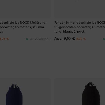
Fenderlijn
 gesplitste lus NOCK Mollösund,
Fenderlijn met gesplitste lus NOC
met
polyester, 1.5 meter x, Ø6 mm,
16-gevlochten polyester, 1.5 mete
14
ack
rond, blauw, 2-pack
cm
Det
Det
Det
Det
9,10
€
gesplitste
5,74
€
6,72
€
OP VOORRAAD
ursprungliga
nuvarande
ursprungliga
nuvarande
lus
priset
priset
priset
priset
voor
var:
är:
var:
är:
snelle
8,18 €.
5,74 €.
9,10 €.
6,72 €.
en
veilige
bevestiging.
1,5
m
lengte
maakt
ling
hoogteverstelling
eenvoudig
en
het
dubbel