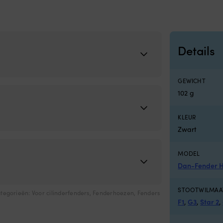
Details
GEWICHT
102 g
KLEUR
Zwart
MODEL
Dan-Fender H
STOOTWILMAA
tegorieën:
Voor cilinderfenders
,
Fenderhoezen
,
Fenders
F1
,
G3
,
Star 2
,