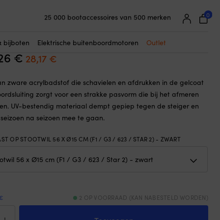
☓
), Liros, zwart
0
25 000 bootaccessoires van 500 merken
es voor cilinderfender, F1 / G3 / 623 /
Supereenvoudige prijsgarantie
56 x Ø15 cm), Liros, zwart
Supertevreden klanten – 4,7/5 op Trustpilot
& bijboten
Elektrische buitenboordmotoren
Outlet
,26
€
Oorspronkelijke
Huidige
28,17
€
prijs
prijs
n zware acrylbadstof die schavielen en afdrukken in de gelcoat
was:
is:
oordsluiting zorgt voor een strakke pasvorm die bij het afmeren
30,26 €.
28,17 €.
itten. UV-bestendig materiaal dempt gepiep tegen de steiger en
 seizoen na seizoen mee te gaan.
ST OP STOOTWIL 56 X Ø15 CM (F1 / G3 / 623 / STAR 2) - ZWART
€
2 OP VOORRAAD (KAN NABESTELD WORDEN)
derhoes
r