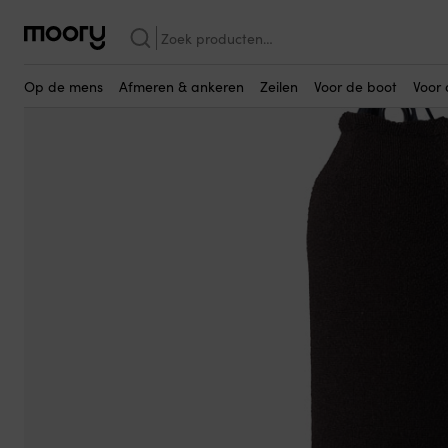
Wellicht ook interessant…
Afmeren & ankeren
-
Fenders
-
Fenderhoezen
-
Voor cilinderfend
Zoeken
naar:
Op de mens
Afmeren & ankeren
Zeilen
Voor de boot
Voor 