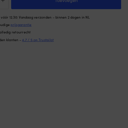
Toevoegen
nderfender,
n vóór 12.30: Vandaag verzonden – binnen 2 dagen in NL
oudige
prijsgarantie
olledig retourrecht
den klanten -
4.7 / 5 op Trustpilot
,
s,
rt
tal