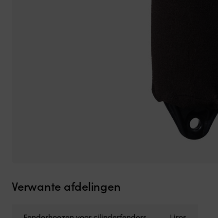
Verwante afdelingen
Fenderhoezen voor cilinderfenders
Liros