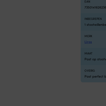
EAN
735014162623
INBEGREPEN
1 stootwillen
MERK
Liros
MAAT
Past op stoot
OVERIG
Past perfect b