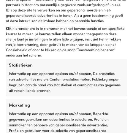
willen
mo
partners in staat om persoonlijke gegevens zoals surfgedrag of unieke
oefenen
al
ID's op deze site te verwerken en om gepersonaliseerde en niet-
of
ze
gepersonaliseerde advertenties te tonen. Als u geen toestemming geeft
gewoon
of deze intrekt, kan dit invloed hebben op bepaalde functies.
veiliger
Klik hieronder om in te stemmen met het bovenstaande of om specifieke
willen
keuzes te maken. Je keuzes zullen alleen worden toegepast op deze
drijven
site. Je kunt je instellingen te allen tijde wijzigen, inclusief het intrekken
tijdens
van je toestemming, door gebruik te maken van de knoppen op het
het
Cookiebeleid of door te klikken op de knop 'Toestemming beheren'
zwemmen
onderaan het scherm.
vanaf
Statistieken
een
boot,
Fenderhoes voor bolfender, A3 / NB60
Fenderhoes voor 
Informatie op een apparaat opslaan en/of openen, De prestaties
steiger,
(57 cm x Ø46 cm), Castro, zwart, 2-
(37 x Ø40 cm), 18
van advertenties meten, Contentprestaties meten, Publieksgroepen
strand
pack
marineblauw
begrijpen aan de hand van statistieken of combinaties van gegevens
of
UITVERKOCHT
4 OP VOORRAAD
uit verschillende bronnen.
in
Oorspronkelijke
Huidige
Adv.
79,99
€
22,90
€
69,99
€
het
prijs
prijs
Btw incl.
Btw incl.
zwembad.
Marketing
was:
is:
De
79,99 €.
69,99 €.
Informatie op een apparaat opslaan en/of openen, Beperkte
ronde
gegevens gebruiken om advertenties te selecteren, Profielen
vorm
MAAT
MAAT
aanmaken ten behoeve van gepersonaliseerde advertenties,
verschilt
Geschikt voor bolfender 57 cm x
Geschikt voor b
Profielen gebruiken voor de selectie van gepersonaliseerde