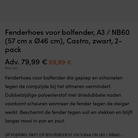
CE-
M
Zwembandje Aquarapid Aquaring, 0 - 30 kg, roze
M
gemarkeerd
da
6
zwemhulpmiddel
je
OP VOORRAAD
22,89
€
voor
e
Fenderhoes voor bolfender, A3 / NB60
kinderen
ov
bij
je
(57 cm x Ø46 cm), Castro, zwart, 2-
het
lu
pack
baden
le
en
of
Adv.
79,99
€
Oorspronkelijke
Huidige
69,99
€
de
h
zwemtraining.
o
prijs
prijs
Btw incl.
De
d
was:
is:
Fenderhoes voor bolfender die gepiep en schavielen
ronde
ka
vorm
in
79,99 €.
69,99 €.
tegen de rompzijde bij het afmeren vermindert.
geeft
te
Dubbelzijdige polyesterstof met driedubbele naden
vrijere
h
armbewegingen
B
voorkomt scheuren wanneer de fender tegen de steiger
in
m
werkt. Beschermt de fender tegen vuil en vlekken en blijft
het
ge
water.
a
langer mooi in zon en zout.
Schuimrubber
d
met
on
UITVOERING
:
PAST OP BOLFENDER 57 CM X Ø46 CM (A3 / NB60) -
geplastificeerde
–