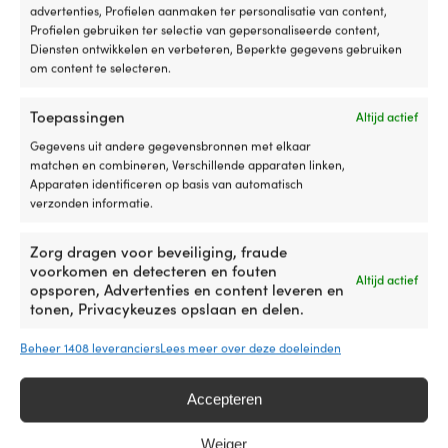
van
Ø46 cm
cm
advertenties, Profielen aanmaken ter personalisatie van content,
traditionele
Profielen gebruiken ter selectie van gepersonaliseerde content,
driedelige
Diensten ontwikkelen en verbeteren, Beperkte gegevens gebruiken
zwembandjes
OVERIG
OVERIG
om content te selecteren.
en
Past perfect bij A3 & NB60
Past perfect bi
geeft
het
Toepassingen
Altijd actief
kind
KLEUR
KLEUR
Gegevens uit andere gegevensbronnen met elkaar
meer
matchen en combineren, Verschillende apparaten linken,
Zwart
Blauw
bewegingsvrijheid,
Apparaten identificeren op basis van automatisch
waardoor
verzonden informatie.
de
MERK
MERK
armen
op
Zorg dragen voor beveiliging, fraude
Castro
1852-Marine
een
voorkomen en detecteren en fouten
Altijd actief
natuurlijke
opsporen, Advertenties en content leveren en
manier
tonen, Privacykeuzes opslaan en delen.
Naar het pro
gemakkelijker
in
Beheer 1408 leveranciers
Lees meer over deze doeleinden
het
water
kunnen
Accepteren
worden
gebruikt.
Anderen kochten ook
Weiger