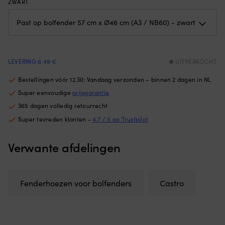
ZWART
buitenzijde
ho
zorgt
he
voor
m
stabiel
o
drijfvermogen
zi
en
pl
LEVERING 6.49 €
UITVERKOCHT
houdt
o
het
of
Bestellingen vóór 12.30: Vandaag verzonden – binnen 2 dagen in NL
op
he
Super eenvoudige
prijsgarantie
zijn
lu
plaats.
o
365 dagen volledig retourrecht
|
e
Super tevreden klanten -
4.7 / 5 op Trustpilot
Het
ki
ronde
st
ontwerp
of
Verwante afdelingen
helpt
o
het
is
kind
(d
de
ho
Fenderhoezen voor bolfenders
Castro
armen
v
vrijer
he
in
ne
het
be