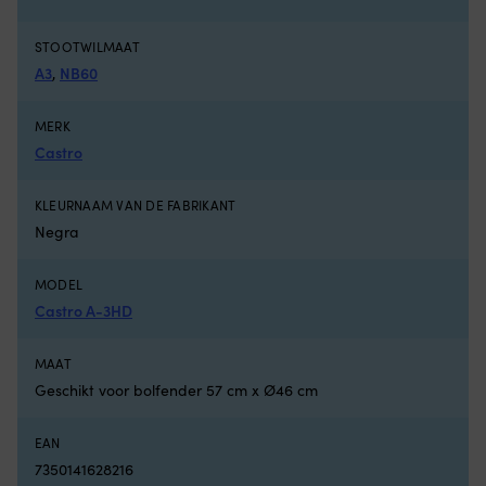
op
mi
afglijden.
de
STOOTWILMAAT
Geschikt
Ne
A3
,
NB60
voor
v
kinderen
fi
van
po
MERK
0
–
Castro
-
b
30
te
kilogram,
in
KLEURNAAM VAN DE FABRIKANT
ongeveer
e
Negra
6
la
maanden
lu
tot
do
MODEL
6
vo
Castro A-3HD
jaar.
g
CE-
ve
MAAT
gemarkeerd,
W
EN
a
Geschikt voor bolfender 57 cm x Ø46 cm
13138-
d
goedgekeurd
bu
EAN
en
g
vrij
–
7350141628216