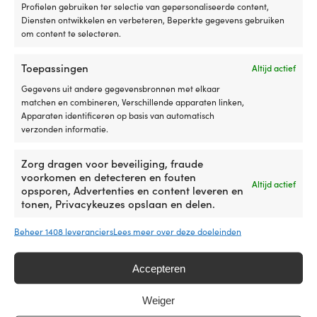
van
mo
Profielen gebruiken ter selectie van gepersonaliseerde content,
ftalaten.
de
Diensten ontwikkelen en verbeteren, Beperkte gegevens gebruiken
Wordt
co
om content te selecteren.
per
e
Dollenhouder
Dollenhouder
paar
ar
Dollenhouder /
Dollenhouder /
Toepassingen
Altijd actief
/
/
geleverd
N
dolklemhouder, voor
roeiklemhouder, voor
dolklemhouder
roeiklemhouder
en
o
Gegevens uit andere gegevensbronnen met elkaar
neerklapbaar,
neerklappen, met drukklem,
–
–
eenvoudig
st
matchen en combineren, Verschillende apparaten linken,
gegalvaniseerd staal, 51
aluminium, 51 mm (2"), open
houdt
houdt
met
g
Apparaten identificeren op basis van automatisch
mm (2"), 1 stuk
bodem, 1 stuk
de
de
de
e
verzonden informatie.
dol
dollen
mond
co
NABESTELLING
NABESTELLING
4,50
€
9,10
€
op
op
opgeblazen.
ex
Zorg dragen voor beveiliging, fraude
zijn
zijn
Aquarapid
zi
voorkomen en detecteren en fouten
plaats
plaats
Aquaring
in
Altijd actief
opsporen, Advertenties en content leveren en
in
in
zijn
d
tonen, Privacykeuzes opslaan en delen.
de
de
zwembandjes
bo
Outlet-producten die je misschien leuk
boot
boot
voor
o
Gemaakt
Gemaakt
kinderen
d
Beheer 1408 leveranciers
Lees meer over deze doeleinden
vindt
van
van
die
ro
gegalvaniseerd
aluminium
aan
of
Accepteren
staal
–
water
a
–
duurzaam
willen
he
duurzaam
&
wennen,
st
Weiger
&
sterk,
zwemslagen
M