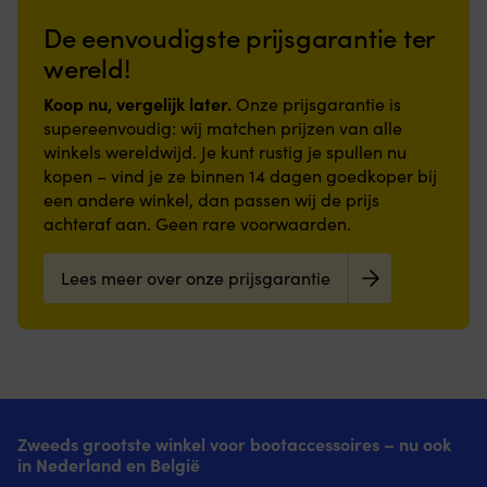
geleverd
plaats
van
hij
de
verborgen
per
met
traditionele
vo
De eenvoudigste prijsgarantie ter
bodem
knoop
stuk,
een
driedelige
pl
of
houdt
wereld!
je
druk
zwembandjes
w
voet
je
hebt
op
en
in
die
mobiel
Koop nu, vergelijk later.
in
Onze prijsgarantie is
de
geeft
w
het
veilig
totaal
knop
het
hij
supereenvoudig: wij matchen prijzen van alle
glas
tijdens
2
1
kind
e
winkels wereldwijd. Je kunt rustig je spullen nu
stevig
manoeuvres.
stuks
stuk
meer
w
kopen – vind je ze binnen 14 dagen goedkoper bij
op
Achterzak
nodig
–
bewegingsvrijheid,
te
een andere winkel, dan passen wij de prijs
zijn
met
|
wordt
waardoor
st
plaats
rits
achteraf aan. Geen rare voorwaarden.
Dollenhouder
per
de
is,
houdt,
beschermt
voor
stuk
armen
o
zelfs
sleutels
neerklapbaar
geleverd,
op
w
Lees meer over onze prijsgarantie
bij
tegen
2"
je
een
d
schommeling.
spatten.
hebt
natuurlijke
ru
Het
|
in
manier
a
glas
Ripstop
totaal
gemakkelijker
b
is
polyamide
2
in
be
gemaakt
stof
stuks
het
is.
van
droogt
nodig
water
D
onbreekbaar,
direct
Met
kunnen
st
Zweeds grootste winkel voor bootaccessoires – nu ook
BPA-
en
open
worden
zi
in Nederland en België
vrij
biedt
bodem
gebruikt.
g