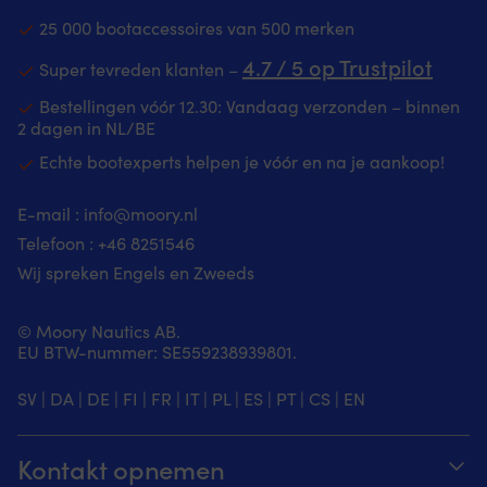
plastic
koele
–
De
v
en
comfort
25 000 bootaccessoires van 500 merken
geen
buitenkant
sl
wordt
Stretch
stop
is
6
4.7 / 5 op Trustpilot
geleverd
en
Super tevreden klanten –
aan
gemaakt
po
met
kruis
de
van
m
flexibele,
inzet
Bestellingen vóór 12.30: Vandaag verzonden – binnen
onderkant
slijtvast
wa
wasbare
zorgen
2 dagen in NL/BE
van
PVC-
e
magnetische
voor
de
materiaal
U
Echte bootexperts helpen je vóór en na je aankoop!
onderzetters
soepele
uitsparing
en
b
die
bewegingsvrijheid
|
de
ma
tot
tijdens
E-mail :
info@moory.nl
Houder
binnenkant
w
1000
het
voor
bestaat
ze
Telefoon :
+46 8251
546
keer
werk
onderdompeling
uit
pr
gebruikt
aan
Wij spreken Engels en Zweeds
alu,
schuimrubber.
m
kunnen
boord
2
Deze
in
worden
Cargozak
1/4"
combinatie
ma
© Moory Nautics AB.
zonder
met
biedt
o
EU BTW-nummer: SE559238939801.
sporen
verborgen
drijfhulp
D
achter
knoop
en
ve
te
houdt
SV
|
DA
|
DE
|
FI
|
FR
|
IT
|
PL
|
ES
|
PT
|
CS
|
EN
een
wa
laten.
je
stabiel
on
Verschillende
mobiel
gevoel,
bi
modellen
veilig
Kontakt opnemen
terwijl
ex
hebben
tijdens
de
be