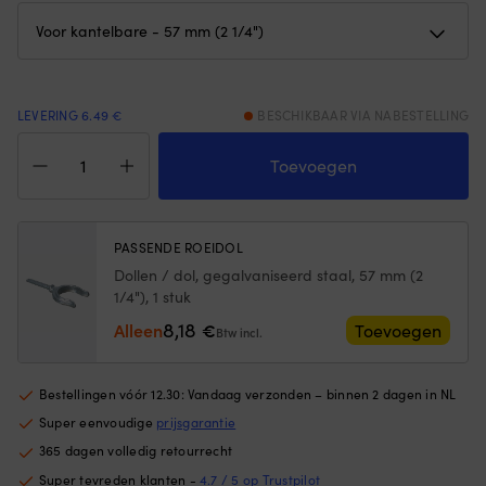
buitenzijde
op
zorgt
Sl
voor
6
stabiel
po
drijfvermogen
m
LEVERING 6.49 €
BESCHIKBAAR VIA NABESTELLING
en
U
houdt
Dollenhouder,
b
het
voor
ma
Toevoegen
op
neerklappen,
is
zijn
gegalvaniseerd
b
plaats.
staal,
te
|
57
vo
PASSENDE ROEIDOL
Het
mm
z
Dollen / dol, gegalvaniseerd staal, 57 mm (2
ronde
(2
e
1/4"), 1 stuk
ontwerp
1/4"),
in
helpt
1
8,18
ge
Alleen
€
Toevoegen
Btw incl.
het
stuk
|
kind
aantal
6
de
zi
Bestellingen vóór 12.30: Vandaag verzonden – binnen 2 dagen in NL
armen
m
Super eenvoudige
prijsgarantie
vrijer
he
in
e
365 dagen volledig retourrecht
het
o
Super tevreden klanten -
4.7 / 5 op Trustpilot