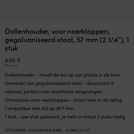
CE-
O
Zwembandje Aquarapid Aquaring, 0 - 30 kg, roze
O
gemarkeerd
st
m
zwemhulpmiddel
m
OP VOORRAAD
22,89
€
voor
6
Dollenhouder, voor neerklappen,
kinderen
zi
bij
vo
gegalvaniseerd staal, 57 mm (2 1/4″), 1
het
d
stuk
baden
ju
en
h
4,50
€
de
a
zwemtraining.
bo
Btw incl.
De
Hi
Dollenhouder – houdt de dol op zijn plaats in de boot
ronde
kl
vorm
vo
Gemaakt van gegalvaniseerd staal – duurzaam &
geeft
pl
robuust, perfect voor maritieme omgevingen
vrijere
in
armbewegingen
e
Ontworpen voor neerklappen – klapt neer in de reling
in
n
Compatibel met dol op Ø17 mm
het
we
water.
1 stuk – per stuk geleverd, je hebt in totaal 2 stuks nodig
ru
Schuimrubber
in
met
bi
UITVOERING
:
VOOR KANTELBARE - 57 MM (2 1/4")
geplastificeerde
he