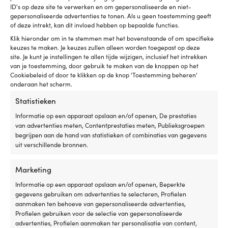
op
te
ID's op deze site te verwerken en om gepersonaliseerde en niet-
5707400035322
gepersonaliseerde advertenties te tonen. Als u geen toestemming geeft
afglijden.
ac
of deze intrekt, kan dit invloed hebben op bepaalde functies.
Geschikt
ge
voor
e
AFMETINGEN
Klik hieronder om in te stemmen met het bovenstaande of om specifieke
kinderen
is
keuzes te maken. Je keuzes zullen alleen worden toegepast op deze
57 mm (2 1/4")
van
e
site. Je kunt je instellingen te allen tijde wijzigen, inclusief het intrekken
0
te
van je toestemming, door gebruik te maken van de knoppen op het
-
on
Cookiebeleid of door te klikken op de knop 'Toestemming beheren'
30
Wa
onderaan het scherm.
kilogram,
U
Statistieken
ongeveer
b
6
ma
Informatie op een apparaat opslaan en/of openen, De prestaties
maanden
is
van advertenties meten, Contentprestaties meten, Publieksgroepen
tot
ge
begrijpen aan de hand van statistieken of combinaties van gegevens
Vergelijkbare producten
6
vo
uit verschillende bronnen.
jaar.
he
CE-
bo
Marketing
gemarkeerd,
e
EN
zo
Informatie op een apparaat opslaan en/of openen, Beperkte
13138-
d
gegevens gebruiken om advertenties te selecteren, Profielen
goedgekeurd
Ki
aanmaken ten behoeve van gepersonaliseerde advertenties,
en
tu
Profielen gebruiken voor de selectie van gepersonaliseerde
vrij
li
advertenties, Profielen aanmaken ter personalisatie van content,