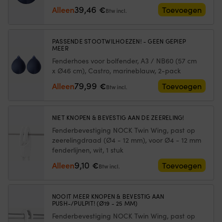
aantal
stoten
d
39,46
Alleen
€
Toevoegen
Btw incl.
–
ju
extra
h
veiligheid
a
|
b
PASSENDE STOOTWILHOEZEN! - GEEN GEPIEP
MEER
De
te
Kogelfender
vi
Fenderhoes voor bolfender, A3 / NB60 (57 cm
is
K
x Ø46 cm), Castro, marineblauw, 2-pack
rotatiegegoten
vo
79,99
Alleen
€
Toevoegen
en
pl
Btw incl.
kan
w
een
in
extreme
e
NIET KNOPEN & BEVESTIG AAN DE ZEERELING!
belasting
n
Fenderbevestiging NOCK Twin Wing, past op
weerstaan.
we
zeerelingdraad (Ø4 - 12 mm), voor Ø4 - 12 mm
Extra
ru
fenderlijnen, wit, 1 stuk
hoge
in
kwaliteit
bi
9,10
Alleen
€
Toevoegen
Btw incl.
gemaakt
he
door
op
Polyform
6
NOOIT MEER KNOPEN & BEVESTIG AAN
Norge
po
PUSH-/PULPIT! (Ø19 - 25 MM)
A/S.
is
Fenderbevestiging NOCK Twin Wing, past op
Ze
b