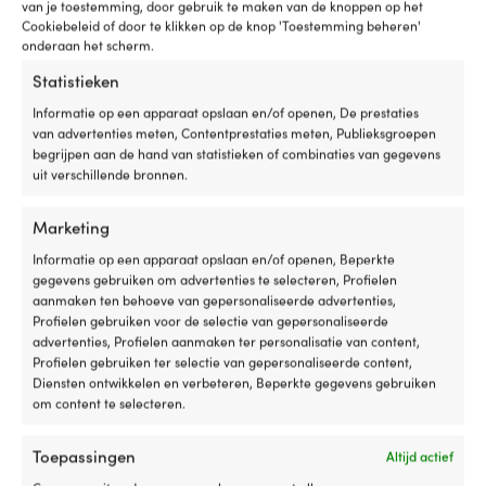
van je toestemming, door gebruik te maken van de knoppen op het
v
TYPE TOP
Cookiebeleid of door te klikken op de knop 'Toestemming beheren'
sl
Solide top (beste)
onderaan het scherm.
6
po
Statistieken
DIAMETER VAN OOG
m
wa
Ø28 mm
Informatie op een apparaat opslaan en/of openen, De prestaties
e
van advertenties meten, Contentprestaties meten, Publieksgroepen
U
begrijpen aan de hand van statistieken of combinaties van gegevens
STOOTWILLENGTE
b
uit verschillende bronnen.
57.5 cm
ma
w
Marketing
ze
DRAAGVERMOGEN
pr
Informatie op een apparaat opslaan en/of openen, Beperkte
52 / 31.2 kg
m
gegevens gebruiken om advertenties te selecteren, Profielen
in
aanmaken ten behoeve van gepersonaliseerde advertenties,
ma
Profielen gebruiken voor de selectie van gepersonaliseerde
VENTIELTYPE
o
advertenties, Profielen aanmaken ter personalisatie van content,
Zonder terugslagklep
D
Profielen gebruiken ter selectie van gepersonaliseerde content,
ve
Diensten ontwikkelen en verbeteren, Beperkte gegevens gebruiken
wa
om content te selecteren.
KWALITEITSNIVEAU
on
Standaard
bi
Toepassingen
Altijd actief
ex
be
OPHANGMOGELIJKHEDEN