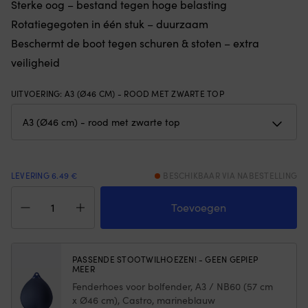
Sterke oog – bestand tegen hoge belasting
–
op
Rotatiegegoten in één stuk – duurzaam
gaat
Sl
lang
6
Beschermt de boot tegen schuren & stoten – extra
mee
po
veiligheid
Sterke
m
oog
U
–
b
UITVOERING
:
A3 (Ø46 CM) - ROOD MET ZWARTE TOP
bestand
ma
tegen
is
hoge
b
belasting
te
Rotatiegegoten
vo
in
z
LEVERING 6.49 €
BESCHIKBAAR VIA NABESTELLING
één
e
Kogelfender
stuk
in
Polyform
Toevoegen
–
ge
A3,
duurzaam
|
Ø46
Beschermt
6
cm,
de
zi
rood
boot
m
PASSENDE STOOTWILHOEZEN! - GEEN GEPIEP
MEER
met
tegen
he
zwarte
schuren
e
Fenderhoes voor bolfender, A3 / NB60 (57 cm
top
&
o
x Ø46 cm), Castro, marineblauw