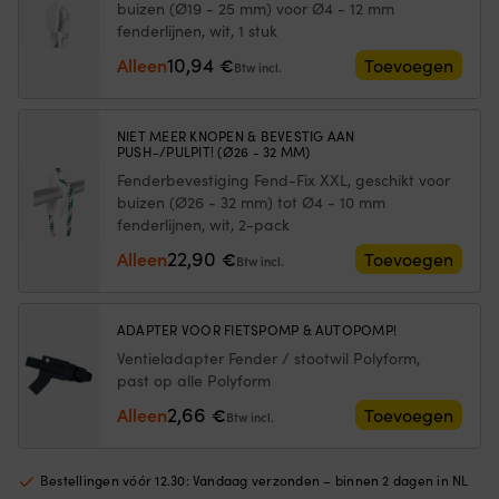
buizen (Ø19 - 25 mm) voor Ø4 - 12 mm
zijn
te
fenderlijnen, wit, 1 stuk
rotatiegegoten
ac
in
ge
10,94
Alleen
€
Toevoegen
Btw incl.
PVC
e
in
is
één
e
NIET MEER KNOPEN & BEVESTIG AAN
stuk,
te
PUSH-/PULPIT! (Ø26 - 32 MM)
wat
on
Fenderbevestiging Fend-Fix XXL, geschikt voor
ze
Wa
buizen (Ø26 - 32 mm) tot Ø4 - 10 mm
extra
U
fenderlijnen, wit, 2-pack
slijtvast
b
maakt.
ma
22,90
Alleen
€
Toevoegen
Btw incl.
Met
is
de
ge
massieve
vo
ADAPTER VOOR FIETSPOMP & AUTOPOMP!
en
he
sterke
bo
Ventieladapter Fender / stootwil Polyform,
lijnbevestiging
e
past op alle Polyform
kunnen
zo
2,66
Alleen
€
Toevoegen
de
d
Btw incl.
Kogelfenders
Ki
een
tu
extreme
li
Bestellingen vóór 12.30: Vandaag verzonden – binnen 2 dagen in NL