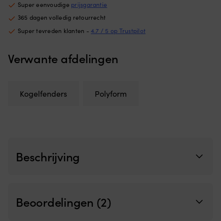
belasting
mo
Super eenvoudige
prijsgarantie
weerstaan.
de
365 dagen volledig retourrecht
co
e
Super tevreden klanten -
4.7 / 5 op Trustpilot
ar
N
Verwante afdelingen
o
st
g
e
Kogelfenders
Polyform
co
ex
zi
in
d
bo
o
Beschrijving
d
ro
of
a
he
Beoordelingen (2)
st
M