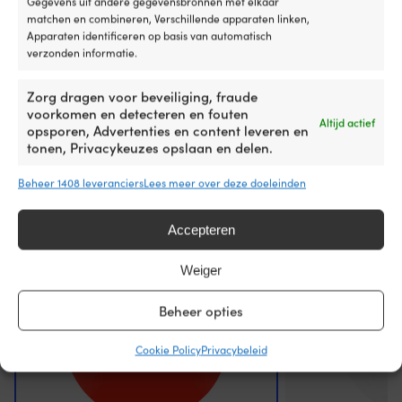
Gegevens uit andere gegevensbronnen met elkaar
te
Alleen verticaal (1 oog)
matchen en combineren, Verschillende apparaten linken,
vo
Apparaten identificeren op basis van automatisch
on
verzonden informatie.
e
d
Zorg dragen voor beveiliging, fraude
li
voorkomen en detecteren en fouten
Vergelijk met andere bestsellers in
st
Altijd actief
opsporen, Advertenties en content leveren en
m
kogelfenders
tonen, Privacykeuzes opslaan en delen.
d
st
Beheer 1408 leveranciers
Lees meer over deze doeleinden
ge
te
ve
Accepteren
tu
bo
st
Weiger
e
wa
Beheer opties
Ki
d
Cookie Policy
Privacybeleid
ju
N
o