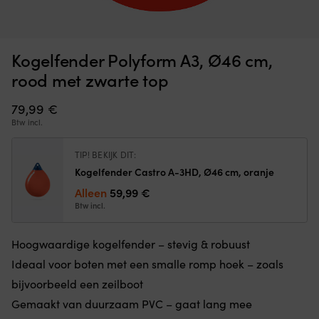
Hoogwaardige
O
Kogelfender Polyform A3, Ø46 cm, grijs met blauwe top
O
kogelfender
st
m
–
m
OP VOORRAAD
Kogelfender Polyform A3, Ø46 cm,
99,99
€
stevig
6
&
zi
rood met zwarte top
robuust
vo
Ideaal
d
79,99
€
voor
ju
Btw incl.
boten
h
met
a
een
bo
TIP! BEKIJK DIT:
smalle
Hi
Kogelfender Castro A-3HD, Ø46 cm, oranje
romp
kl
Alleen
59,99
€
hoek
vo
Btw incl.
–
pl
zoals
in
bijvoorbeeld
e
Hoogwaardige kogelfender – stevig & robuust
een
n
zeilboot
Ideaal voor boten met een smalle romp hoek – zoals
we
Gemaakt
ru
bijvoorbeeld een zeilboot
van
in
Gemaakt van duurzaam PVC – gaat lang mee
duurzaam
bi
PVC
he