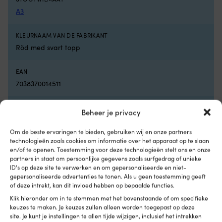
hij
vo
A3
pl
w
KLEURNAAM VAN DE FABRIKANT
in
w
Röd med svart topp
hij
e
EAN
w
7038370014511
te
st
is,
LINK NAAR DE FABRIKANT
Beheer je privacy
o
https://polyform.no/inflatable-buoys-and-fenders/a-
w
series/
d
Om de beste ervaringen te bieden, gebruiken wij en onze partners
ru
technologieën zoals cookies om informatie over het apparaat op te slaan
en/of te openen. Toestemming voor deze technologieën stelt ons en onze
a
KLEUR VAN STOOTWIL
partners in staat om persoonlijke gegevens zoals surfgedrag of unieke
b
Rood
ID's op deze site te verwerken en om gepersonaliseerde en niet-
be
gepersonaliseerde advertenties te tonen. Als u geen toestemming geeft
is.
of deze intrekt, kan dit invloed hebben op bepaalde functies.
D
AANBEVOLEN BOOTLENGTE
st
Klik hieronder om in te stemmen met het bovenstaande of om specifieke
0 – 30 voet, 30 – 40 voet
zi
keuzes te maken. Je keuzes zullen alleen worden toegepast op deze
g
site. Je kunt je instellingen te allen tijde wijzigen, inclusief het intrekken