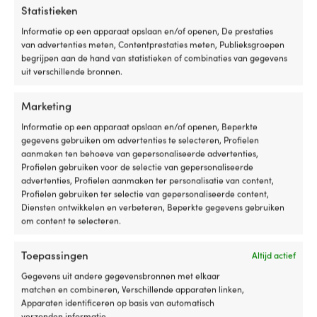
Primus OpenFire
van
pe
Statistieken
ftalaten.
al
Wordt
je
Informatie op een apparaat opslaan en/of openen, De prestaties
MERK
per
lu
van advertenties meten, Contentprestaties meten, Publieksgroepen
Primus
paar
m
begrijpen aan de hand van statistieken of combinaties van gegevens
geleverd
e
uit verschillende bronnen.
en
ro
EAN
eenvoudig
a
7330033904666
Marketing
met
d
de
bi
Informatie op een apparaat opslaan en/of openen, Beperkte
mond
he
AFMETINGEN
gegevens gebruiken om advertenties te selecteren, Profielen
opgeblazen.
e
aanmaken ten behoeve van gepersonaliseerde advertenties,
46 x 59 x 25 cm
Aquarapid
he
Profielen gebruiken voor de selectie van gepersonaliseerde
Aquaring
in
advertenties, Profielen aanmaken ter personalisatie van content,
zijn
e
NETTOGEWICHT
Profielen gebruiken ter selectie van gepersonaliseerde content,
zwembandjes
ko
3200 g
Diensten ontwikkelen en verbeteren, Beperkte gegevens gebruiken
voor
wi
om content te selecteren.
kinderen
h
die
ti
Toepassingen
Altijd actief
aan
d
water
na
Gegevens uit andere gegevensbronnen met elkaar
willen
Ge
matchen en combineren, Verschillende apparaten linken,
wennen,
vo
Apparaten identificeren op basis van automatisch
zwemslagen
zo
verzonden informatie.