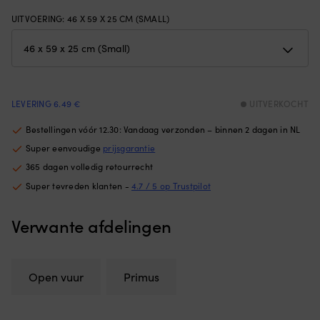
water
h
te
ve
UITVOERING
:
46 X 59 X 25 CM (SMALL)
bewegen.
he
Met
lu
kunststof
k
bekleed
w
schuimrubber
g
biedt
Ge
LEVERING 6.49 €
UITVERKOCHT
stabiele
vo
drijfhulp
lu
Bestellingen vóór 12.30: Vandaag verzonden – binnen 2 dagen in NL
bij
m
Super eenvoudige
prijsgarantie
zwemmen
e
en
m
365 dagen volledig retourrecht
zwemtraining.
bu
Super tevreden klanten -
4.7 / 5 op Trustpilot
Blijft
v
stevig
6
Verwante afdelingen
om
m
de
x
arm
6
zitten
m
en
–
Open vuur
Primus
vermindert
vo
het
d
risico
m