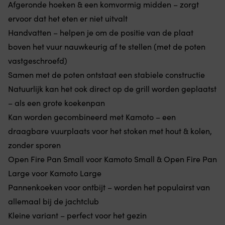
Afgeronde hoeken & een komvormig midden – zorgt
buitenzijde
ho
zorgt
ervoor dat het eten er niet uitvalt
he
voor
m
Handvatten – helpen je om de positie van de plaat
stabiel
o
boven het vuur nauwkeurig af te stellen (met de poten
drijfvermogen
zi
en
pl
vastgeschroefd)
houdt
o
Samen met de poten ontstaat een stabiele constructie
het
of
op
he
Natuurlijk kan het ook direct op de grill worden geplaatst
zijn
lu
– als een grote koekenpan
plaats.
o
|
e
Kan worden gecombineerd met Kamoto – een
Het
ki
draagbare vuurplaats voor het stoken met hout & kolen,
ronde
st
ontwerp
of
zonder sporen
helpt
o
Open Fire Pan Small voor Kamoto Small & Open Fire Pan
het
is
kind
(d
Large voor Kamoto Large
de
ho
Pannenkoeken voor ontbijt – worden het populairst van
armen
v
vrijer
he
allemaal bij de jachtclub
in
ne
Kleine variant – perfect voor het gezin
het
be