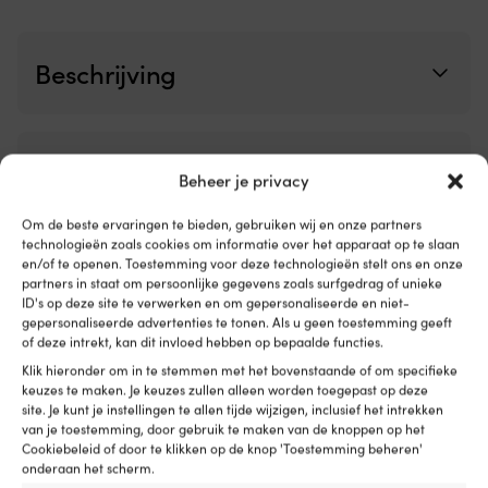
op
mi
afglijden.
de
Geschikt
Ne
Beschrijving
voor
v
kinderen
fi
van
po
0
–
-
b
Beoordelingen (0)
Beheer je privacy
30
te
kilogram,
in
ongeveer
e
Om de beste ervaringen te bieden, gebruiken wij en onze partners
Artikelnummer:
M501035575
Categorieën:
Open vuur
,
Buiten koken
6
la
technologieën zoals cookies om informatie over het apparaat op te slaan
maanden
lu
en/of te openen. Toestemming voor deze technologieën stelt ons en onze
tot
partners in staat om persoonlijke gegevens zoals surfgedrag of unieke
do
ID's op deze site te verwerken en om gepersonaliseerde en niet-
6
vo
Details
gepersonaliseerde advertenties te tonen. Als u geen toestemming geeft
jaar.
g
of deze intrekt, kan dit invloed hebben op bepaalde functies.
CE-
ve
gemarkeerd,
W
Klik hieronder om in te stemmen met het bovenstaande of om specifieke
GEWICHT
EN
a
keuzes te maken. Je keuzes zullen alleen worden toegepast op deze
13138-
d
3200 g
site. Je kunt je instellingen te allen tijde wijzigen, inclusief het intrekken
goedgekeurd
bu
van je toestemming, door gebruik te maken van de knoppen op het
en
Cookiebeleid of door te klikken op de knop 'Toestemming beheren'
g
MODEL
onderaan het scherm.
vrij
–