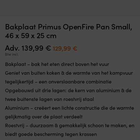
CE-
M
Zwembandje Aquarapid Aquaring, 0 - 30 kg, roze
M
gemarkeerd
da
6
zwemhulpmiddel
je
OP VOORRAAD
Bakplaat Primus OpenFire Pan Small,
22,89
€
voor
e
kinderen
ov
46 x 59 x 25 cm
bij
je
het
lu
Adv.
139,99
€
Oorspronkelijke
Huidige
129,99
€
baden
le
prijs
prijs
Btw incl.
en
of
de
h
was:
is:
Bakplaat – bak het eten direct boven het vuur
zwemtraining.
o
139,99 €.
129,99 €.
Geniet van buiten koken & de warmte van het kampvuur
De
d
ronde
ka
tegelijkertijd – een onverslaanbare combinatie
vorm
in
Opgebouwd uit drie lagen: de kern van aluminium & de
geeft
te
vrijere
h
twee buitenste lagen van roestvrij staal
armbewegingen
B
Aluminium – creëert een lichte constructie die de warmte
in
m
het
ge
gelijkmatig over de plaat verdeelt
water.
a
Roestvrij – duurzaam & gemakkelijk schoon te maken, en
Schuimrubber
d
met
on
biedt goede bescherming tegen krassen
geplastificeerde
–