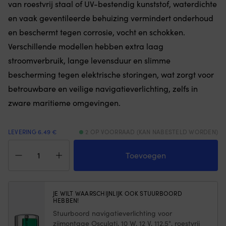
van roestvrij staal of UV-bestendig kunststof, waterdichte
opbergen.
bu
en vaak geventileerde behuizing vermindert onderhoud
Slijtvast
zo
600D
vo
en beschermt tegen corrosie, vocht en schokken.
polyester
st
Verschillende modellen hebben extra laag
met
dr
UV-
e
stroomverbruik, lange levensduur en slimme
beschermd
ho
bescherming tegen elektrische storingen, wat zorgt voor
materiaal
he
is
o
betrouwbare en veilige navigatieverlichting, zelfs in
bestand
zi
zware maritieme omgevingen.
tegen
pl
vocht,
|
zon
He
LEVERING 6.49 €
2 OP VOORRAAD (KAN NABESTELD WORDEN)
en
r
intensief
o
Babord
gebruik.
he
navigatieverlichting
Toevoegen
|
he
voor
6
ki
zijmontage
zitposities
d
Osculati,
maken
a
10
JE WILT WAARSCHIJNLIJK OOK STUURBOORD
het
vr
HEBBEN!
W,
eenvoudig
in
12
Stuurboord navigatieverlichting voor
om
he
V,
zijmontage Osculati, 10 W, 12 V, 112.5°, roestvrij