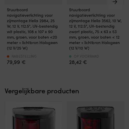
tegen
z
Stuurboord
Stuurboord
Stuurboord
Stuurboord
vochtige
g
navigatieverlichting
navigatieverlichting
navigatieverlichting voor
navigatieverlichting voor
ondergronden,
o
zorgt
zorgt
zijmontage Hella 2984, 25
zijmontage Hella 3562, 10 W,
en
h
voor
voor
W, 12 V, 112.5°, UV-bestendig
12 V, 112.5°, UV-bestendig
de
pl
duidelijke
duidelijke
wit plastic, 108 x 107 x 90
zwart plastic, 75 x 63 x 53
lichte
bl
en
en
mm, groen, voor boten <20
mm, groen, voor boten < 12
staalconstructie
zi
betrouwbare
betrouwbare
meter + lichtbron Halogeen
meter + lichtbron Halogeen
maakt
Z
signalering
signalering
(12 V/25 W)
(12 V/10 W)
de
w
aan
aan
stoel
o
de
de
NABESTELLING
OP VOORRAAD
gemakkelijk
n
79,99
€
28,42
€
rechterzijde
rechterzijde
te
ze
van
van
verplaatsen
o
de
de
tussen
d
boot,
boot,
boot,
a
met
met
steiger
v
Vergelijkbare producten
een
een
en
he
compact
compact
wal.
ki
ontwerp
ontwerp
Kies
zi
voor
voor
de
a
eenvoudige
eenvoudige
juiste
e
montage,
montage,
NOCK-
w
zelfs
zelfs
opvouwbare
al
waar
waar