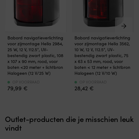
stoel
p
de
de
NOCK
ge
ruimte
ruimte
Lite,
D
beperkt
beperkt
100
z
is.
is.
x
zi
Kies
Kies
41
C
tussen
tussen
Babord
Babord
x
g
Babord navigatieverlichting
Babord navigatieverlichting
halogeen-
een
navigatieverlichting
navigatieverlichting
7
g
voor zijmontage Hella 2984,
voor zijmontage Hella 3562,
of
halogeen-
met
met
centimeter,
vo
25 W, 12 V, 112.5°, UV-
10 W, 12 V, 112.5°, UV-
LED-
of
LED-
LED-
2.9
E
bestendig zwart plastic, 108
bestendig zwart plastic, 75
lichtbron
LED-
of
of
kilogram:
13
x 107 x 90 mm, rood, voor
x 63 x 53 mm, rood, voor
met
lichtbron
halogeenlicht
halogeenlicht
een
vo
boten <20 meter + lichtbron
boten < 12 meter + lichtbron
laag
met
zorgt
zorgt
praktische
dr
Halogeen (12 V/25 W)
Halogeen (12 V/10 W)
stroomverbruik,
laag
voor
voor
keuze
e
lange
stroomverbruik,
duidelijke
duidelijke
OP VOORRAAD
OP VOORRAAD
zonder
vri
levensduur
lange
79,99
€
28,42
€
en
en
armleuningen
v
en
levensduur
veilige
veilige
wanneer
ft
een
en
signalering
signalering
een
H
robuuste
een
volgens
volgens
laag
er
behuizing
robuuste
internationale
internationale
gewicht
re
die
behuizing
Outlet-producten die je misschien leuk
voorschriften,
voorschriften,
en
m
bestand
die
met
met
eenvoudig
da
vindt
is
bestand
zichtbaarheid
zichtbaarheid
opbergen
A
tegen
is
tot
tot
het
Aq