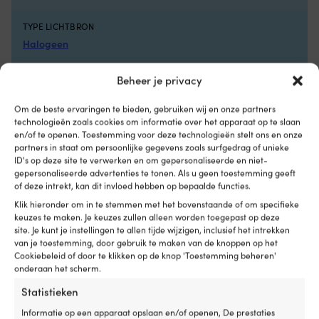
de
wi
6
oe
TYPE LICHTBRON
zitposities
of
Halogeen
kun
g
je
ve
rechtop
wi
GOEDGEKEURD VOOR BOOTLENGTE
Beheer je privacy
zitten
dr
Tot 12 meter
tijdens
ti
Om de beste ervaringen te bieden, gebruiken wij en onze partners
de
he
technologieën zoals cookies om informatie over het apparaat op te slaan
koffiepauze
z
GOEDKEURINGEN
en/of te openen. Toestemming voor deze technologieën stelt ons en onze
of
va
RINA
partners in staat om persoonlijke gegevens zoals surfgedrag of unieke
achteroverleunen
e
ID's op deze site te verwerken en om gepersonaliseerde en niet-
wanneer
bo
gepersonaliseerde advertenties te tonen. Als u geen toestemming geeft
KLEUR VAN DE LICHTBRON
je
st
of deze intrekt, kan dit invloed hebben op bepaalde functies.
wilt
st
Wit
Klik hieronder om in te stemmen met het bovenstaande of om specifieke
ontspannen.
of
keuzes te maken. Je keuzes zullen alleen worden toegepast op deze
Wanneer
in
site. Je kunt je instellingen te allen tijde wijzigen, inclusief het intrekken
AANGEDREVEN DOOR
de
he
van je toestemming, door gebruik te maken van de knoppen op het
stoel
z
Snoer
Cookiebeleid of door te klikken op de knop 'Toestemming beheren'
niet
D
onderaan het scherm.
wordt
r
PLAATSING
Statistieken
gebruikt,
v
Zijmontage
kan
ve
Informatie op een apparaat opslaan en/of openen, De prestaties