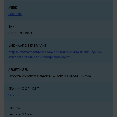
modellen,
v
deluxe-
ft
MERK
comfort
W
Osculati
en
pe
armleuningen.
p
NOCK
ge
EAN
opvouwbare
e
8033137011863
stoelen
e
geven
m
een
d
LINK NAAR DE FABRIKANT
comfortabele
m
https://www.osculati.com/en/11362-11.414.01/utility-85-
extra
op
ss112.5%c2%b0-red-navigation-light
zitplaats
A
in
Aq
AFMETINGEN
de
zi
boot,
z
Hoogte 75 mm x Breedte 64 mm x Diepte 58 mm
op
vo
de
ki
SPANNING OP LICHT
rotsen
di
12 V
of
a
aan
wa
het
wi
FITTING
strand.
w
Festoon 37 mm
Met
z