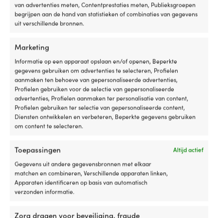
hij
v
van advertenties meten, Contentprestaties meten, Publieksgroepen
volledig
tr
ZICHTBAARHEID
begrijpen aan de hand van statistieken of combinaties van gegevens
plat
dr
uit verschillende bronnen.
1 zeemijl
worden
z
ingeklapt,
e
waardoor
ge
Marketing
STROOMVERBRUIK
hij
he
10 W
Informatie op een apparaat opslaan en/of openen, Beperkte
eenvoudig
ki
gegevens gebruiken om advertenties te selecteren, Profielen
weg
m
aanmaken ten behoeve van gepersonaliseerde advertenties,
te
be
KLEUR VAN DE LAMPHUIS
Profielen gebruiken voor de selectie van gepersonaliseerde
stuwen
w
Zilver
advertenties, Profielen aanmaken ter personalisatie van content,
is,
d
Profielen gebruiken ter selectie van gepersonaliseerde content,
ook
a
Diensten ontwikkelen en verbeteren, Beperkte gegevens gebruiken
wanneer
o
RICHTING
om content te selecteren.
de
e
Bakboord
ruimte
na
aan
m
Toepassingen
Altijd actief
KLEUR VAN HET GLAS
boord
ge
Gegevens uit andere gegevensbronnen met elkaar
beperkt
in
Rood
matchen en combineren, Verschillende apparaten linken,
is.
he
Apparaten identificeren op basis van automatisch
De
wa
RESULTERENDE KLEUR
verzonden informatie.
stoelen
k
Rood
zijn
w
gemaakt
ge
Zorg dragen voor beveiliging, fraude