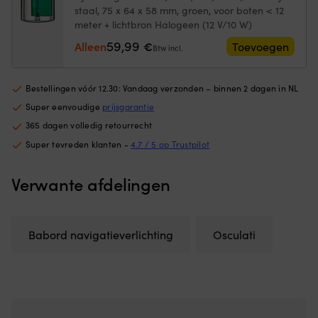
de
wa
112.5°,
staal, 75 x 64 x 58 mm, groen, voor boten < 12
juiste
te
roestvrij
meter + lichtbron Halogeen (12 V/10 W)
hoek
b
staal,
aan
59,99
M
Alleen
€
Toevoegen
75
Btw incl.
boord
ku
x
te
be
64
vinden.
sc
x
Bestellingen vóór 12.30: Vandaag verzonden – binnen 2 dagen in NL
Kan
bi
58
Super eenvoudige
prijsgarantie
volledig
st
mm,
plat
dr
365 dagen volledig retourrecht
rood,
worden
bi
voor
Super tevreden klanten -
4.7 / 5 op Trustpilot
ingeklapt
z
boten
en
e
<
Verwante afdelingen
neemt
zw
12
weinig
Bli
meter
ruimte
st
+
in
o
lichtbron
bij
d
Babord navigatieverlichting
Osculati
Halogeen
het
a
(12
opbergen.
zi
V/10
600D
e
W)
polyester
ve
aantal
is
he
bestand
ri