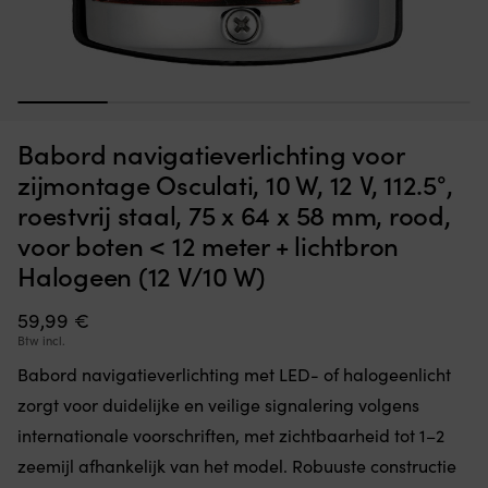
Opvouwbare
C
Opvouwbare stoel NOCK Lite, 100 x 41 x 7 cm, 6 zitposities,
Z
stoel
g
marineblauw
met
z
6
vo
OP VOORRAAD
Det
Det
1
2
3
4
5
59,99
€
zitposities
ki
43,78
€
ursprungliga
nuvarande
voor
bi
Babord navigatieverlichting voor
priset
priset
de
he
var:
är:
juiste
b
zijmontage Osculati, 10 W, 12 V, 112.5°,
59,99 €.
43,78 €.
hoek
e
roestvrij staal, 75 x 64 x 58 mm, rood,
aan
d
boord.
zw
voor boten < 12 meter + lichtbron
Hij
D
Halogeen (12 V/10 W)
klapt
r
volledig
v
59,99
€
plat
ge
in
vr
Btw incl.
en
a
Babord navigatieverlichting met LED- of halogeenlicht
neemt
in
weinig
he
zorgt voor duidelijke en veilige signalering volgens
ruimte
wa
internationale voorschriften, met zichtbaarheid tot 1–2
in
S
bij
zeemijl afhankelijk van het model. Robuuste constructie
m
het
ge