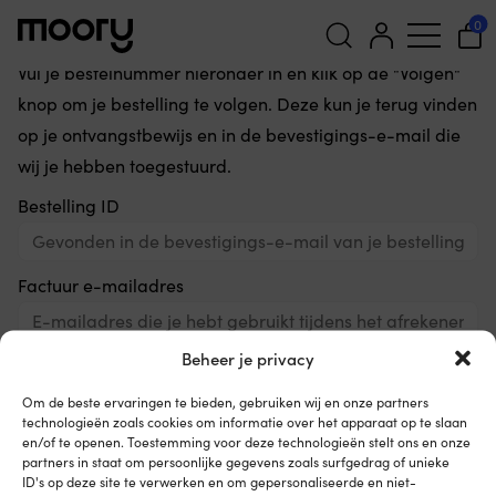
Volg je bestelling
0
Vul je bestelnummer hieronder in en klik op de "Volgen"
Zoeken
knop om je bestelling te volgen. Deze kun je terug vinden
naar:
op je ontvangstbewijs en in de bevestigings-e-mail die
wij je hebben toegestuurd.
Bestelling ID
Factuur e-mailadres
Beheer je privacy
Volgen
Om de beste ervaringen te bieden, gebruiken wij en onze partners
technologieën zoals cookies om informatie over het apparaat op te slaan
en/of te openen. Toestemming voor deze technologieën stelt ons en onze
partners in staat om persoonlijke gegevens zoals surfgedrag of unieke
ID's op deze site te verwerken en om gepersonaliseerde en niet-