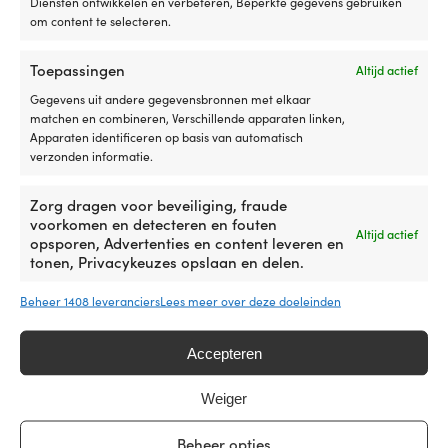
Diensten ontwikkelen en verbeteren, Beperkte gegevens gebruiken
25 000 bootaccessoires van 500 merken
om content te selecteren.
4.7 / 5 op Trustpilot
Super tevreden klanten –
Toepassingen
Altijd actief
Bestellingen vóór 12.30: Vandaag verzonden – binnen
Gegevens uit andere gegevensbronnen met elkaar
2 dagen in NL/BE
matchen en combineren, Verschillende apparaten linken,
Echte bootexperts helpen je vóór en na je aankoop!
Apparaten identificeren op basis van automatisch
verzonden informatie.
E-mail :
info@moory.nl
Zorg dragen voor beveiliging, fraude
Telefoon :
+46 8251
546
voorkomen en detecteren en fouten
Wij spreken Engels en Zweeds
Altijd actief
opsporen, Advertenties en content leveren en
tonen, Privacykeuzes opslaan en delen.
© Moory Nautics AB.
Beheer 1408 leveranciers
Lees meer over deze doeleinden
EU BTW-nummer: SE559238939801.
Accepteren
Kontakt opnemen
Weiger
Volg je bestelling
Voorwaarden en informatie
Beheer opties