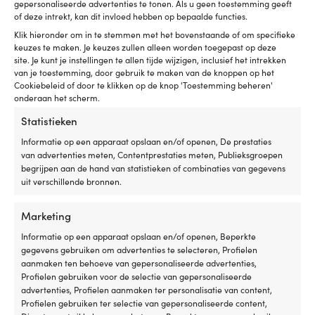
gepersonaliseerde advertenties te tonen. Als u geen toestemming geeft
De eenvoudigste prijsgarantie ter
of deze intrekt, kan dit invloed hebben op bepaalde functies.
wereld!
Klik hieronder om in te stemmen met het bovenstaande of om specifieke
keuzes te maken. Je keuzes zullen alleen worden toegepast op deze
Koop nu, vergelijk later.
Onze prijsgarantie is
site. Je kunt je instellingen te allen tijde wijzigen, inclusief het intrekken
supereenvoudig: wij matchen prijzen van alle
van je toestemming, door gebruik te maken van de knoppen op het
winkels wereldwijd. Je kunt rustig je spullen nu
Cookiebeleid of door te klikken op de knop 'Toestemming beheren'
onderaan het scherm.
kopen – vind je ze binnen 14 dagen goedkoper bij
een andere winkel, dan passen wij de prijs
Statistieken
achteraf aan. Geen rare voorwaarden.
Informatie op een apparaat opslaan en/of openen, De prestaties
van advertenties meten, Contentprestaties meten, Publieksgroepen
Lees meer over onze prijsgarantie
begrijpen aan de hand van statistieken of combinaties van gegevens
uit verschillende bronnen.
Marketing
Informatie op een apparaat opslaan en/of openen, Beperkte
gegevens gebruiken om advertenties te selecteren, Profielen
aanmaken ten behoeve van gepersonaliseerde advertenties,
Zweeds grootste winkel voor bootaccessoires – nu ook
Profielen gebruiken voor de selectie van gepersonaliseerde
in Nederland en België
advertenties, Profielen aanmaken ter personalisatie van content,
Profielen gebruiken ter selectie van gepersonaliseerde content,