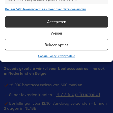
winkels wereldwijd. Je kunt rustig je spullen nu
kopen – vind je ze binnen 14 dagen goedkoper bij
Beheer 1408 leveranciers
Lees meer over deze doeleinden
een andere winkel, dan passen wij de prijs
achteraf aan. Geen rare voorwaarden.
Accepteren
Lees meer over onze prijsgarantie
Weiger
Beheer opties
Cookie Policy
Privacybeleid
Zweeds grootste winkel voor bootaccessoires – nu ook
in Nederland en België
25 000 bootaccessoires van 500 merken
4.7 / 5 op Trustpilot
Super tevreden klanten –
Bestellingen vóór 12.30: Vandaag verzonden – binnen
2 dagen in NL/BE