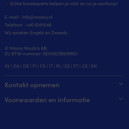
Echte bootexperts helpen je vóór en na je aankoop!
E-mail :
info@moory.nl
Telefoon :
+46 8251
546
Wij spreken Engels en Zweeds
© Moory Nautics AB.
EU BTW-nummer: SE559238939801.
SV
|
DA
|
DE
|
FI
|
FR
|
IT
|
PL
|
ES
|
PT
|
CS
|
EN
Kontakt opnemen
Volg je bestelling
Voorwaarden en informatie
Over Moory
Prijs garantie
Per telefoon 8u-20u (+46 8251546 – Engels)
Verzending & levering