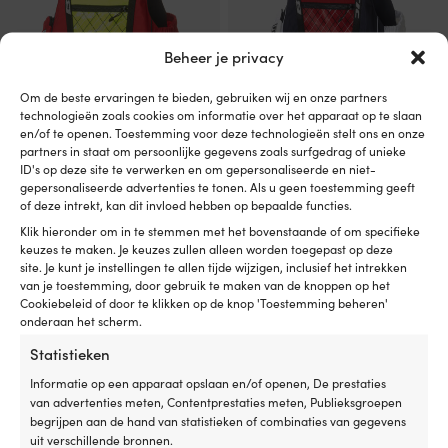
productpagina
productpagina
Beheer je privacy
Om de beste ervaringen te bieden, gebruiken wij en onze partners
technologieën zoals cookies om informatie over het apparaat op te slaan
en/of te openen. Toestemming voor deze technologieën stelt ons en onze
partners in staat om persoonlijke gegevens zoals surfgedrag of unieke
Dit
Dit
ID's op deze site te verwerken en om gepersonaliseerde en niet-
Zeilvest Baltic Dinghy Pro 50N,
Zeilvest Baltic Dinghy Pro 50N,
product
product
gepersonaliseerde advertenties te tonen. Als u geen toestemming geeft
rood/UV-geel
marine/rood/wit
heeft
heeft
of deze intrekt, kan dit invloed hebben op bepaalde functies.
79,99
€
79,99
€
meerdere
meerdere
Klik hieronder om in te stemmen met het bovenstaande of om specifieke
variaties.
variaties.
Btw incl.
Btw incl.
keuzes te maken. Je keuzes zullen alleen worden toegepast op deze
Deze
Deze
site. Je kunt je instellingen te allen tijde wijzigen, inclusief het intrekken
optie
optie
van je toestemming, door gebruik te maken van de knoppen op het
kan
kan
Cookiebeleid of door te klikken op de knop 'Toestemming beheren'
gekozen
gekozen
onderaan het scherm.
worden
worden
op
op
Statistieken
de
de
Informatie op een apparaat opslaan en/of openen, De prestaties
productpagina
productpagina
van advertenties meten, Contentprestaties meten, Publieksgroepen
begrijpen aan de hand van statistieken of combinaties van gegevens
uit verschillende bronnen.