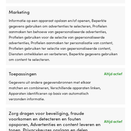
Marketing
Informatie op een apparaat opslaan en/of openen, Beperkte
gegevens gebruiken om advertenties te selecteren, Profielen
Dit
aanmaken ten behoeve van gepersonaliseerde advertenties,
Zeilvest Baltic Dinghy Pro 50N,
product
Profielen gebruiken voor de selectie van gepersonaliseerde
rood/zwart
heeft
advertenties, Profielen aanmaken ter personalisatie van content,
79,99
€
meerdere
Profielen gebruiken ter selectie van gepersonaliseerde content,
variaties.
Btw incl.
Diensten ontwikkelen en verbeteren, Beperkte gegevens gebruiken
Deze
om content te selecteren.
optie
kan
Toepassingen
Altijd actief
gekozen
worden
Gegevens uit andere gegevensbronnen met elkaar
op
matchen en combineren, Verschillende apparaten linken,
de
Apparaten identificeren op basis van automatisch
productpagina
De eenvoudigste prijsgarantie ter
verzonden informatie.
wereld!
Zorg dragen voor beveiliging, fraude
Koop nu, vergelijk later.
voorkomen en detecteren en fouten
Onze prijsgarantie is
Altijd actief
opsporen, Advertenties en content leveren en
supereenvoudig: wij matchen prijzen van alle
tonen, Privacykeuzes opslaan en delen.