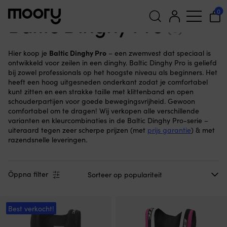
Baltic Dinghy Pro
0
Baltic Dinghy Pro
(5)
Zoeken
Baltic Dinghy Pro
Hier koop je
– een zwemvest dat speciaal is
naar:
ontwikkeld voor zeilen in een dinghy. Baltic Dinghy Pro is geliefd
bij zowel professionals op het hoogste niveau als beginners. Het
heeft een hoog uitgesneden onderkant zodat je comfortabel
kunt zitten en een strakke taille met klittenband en open
schouderpartijen voor goede bewegingsvrijheid. Gewoon
comfortabel om te dragen! Wij verkopen alle verschillende
varianten en kleurcombinaties in de Baltic Dinghy Pro-serie –
uiteraard tegen zeer scherpe prijzen (met
prijs garantie
) & met
razendsnelle leveringen.
Öppna filter
Best verkocht!