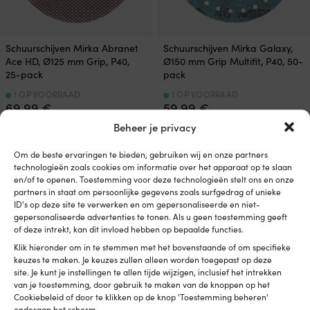
Schuurschijven Mirka Abranet
Schuurschijven Mirka Galaxy,
Ace HD, Ø125 mm Grip, P40,
Ø150 mm Grip Multifit, P40, 50-
25-pack
pack
1 OP VOORRAAD
1 OP VOORRAAD
69,99
€
59,99
€
Btw incl.
Btw incl.
Beheer je privacy
Om de beste ervaringen te bieden, gebruiken wij en onze partners
technologieën zoals cookies om informatie over het apparaat op te slaan
en/of te openen. Toestemming voor deze technologieën stelt ons en onze
partners in staat om persoonlijke gegevens zoals surfgedrag of unieke
ID's op deze site te verwerken en om gepersonaliseerde en niet-
gepersonaliseerde advertenties te tonen. Als u geen toestemming geeft
of deze intrekt, kan dit invloed hebben op bepaalde functies.
Klik hieronder om in te stemmen met het bovenstaande of om specifieke
keuzes te maken. Je keuzes zullen alleen worden toegepast op deze
site. Je kunt je instellingen te allen tijde wijzigen, inclusief het intrekken
van je toestemming, door gebruik te maken van de knoppen op het
Cookiebeleid of door te klikken op de knop 'Toestemming beheren'
Schuurschijven Mirka Abranet
Schuurschijven Mirka Abranet
onderaan het scherm.