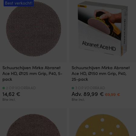
Best verkocht!
Schuurschijven Mirka Abranet
Schuurschijven Mirka Abranet
Ace HD, Ø125 mm Grip, P40, 5-
Ace HD, Ø150 mm Grip, P40,
pack
25-pack
2 OP VOORRAAD
3 OP VOORRAAD
Oorspronkelij
Huidig
14,62
€
Adv.
89,99
€
69,99
€
prijs
prijs
Btw incl.
Btw incl.
was:
is:
89,99 €.
69,99 