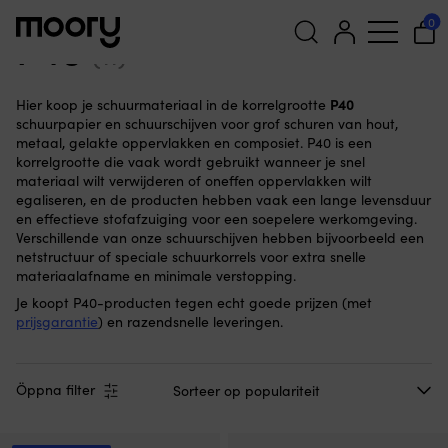
P40
0
P40
(11)
Zoeken
P40
Hier koop je schuurmateriaal in de korrelgrootte
naar:
schuurpapier en schuurschijven voor grof schuren van hout,
metaal, gelakte oppervlakken en composiet. P40 is een
korrelgrootte die vaak wordt gebruikt wanneer je snel
materiaal wilt verwijderen of oneffen oppervlakken wilt
egaliseren, en de producten hebben vaak een lange levensduur
en effectieve stofafzuiging voor een soepelere werkomgeving.
Verschillende van onze schuurschijven hebben bijvoorbeeld een
netstructuur of speciale schuurkorrels voor extra snelle
materiaalafname en minimale verstopping.
Je koopt P40-producten tegen echt goede prijzen (met
prijsgarantie
) en razendsnelle leveringen.
Öppna filter