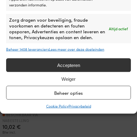
BESCHIKBAAR VIA
BESCHIKBAAR VIA
verzonden informatie.
NABESTELLING
NABESTELLING
Oorspronkelijke
Huidige
Adv.
40,38
€
6,34
€
39,88
€
prijs
prijs
Btw incl.
Btw incl.
Zorg dragen voor beveiliging, fraude
was:
is:
voorkomen en detecteren en fouten
Altijd actief
40,38 €.
39,88 €.
opsporen, Advertenties en content leveren en
tonen, Privacykeuzes opslaan en delen.
Beheer 1408 leveranciers
Lees meer over deze doeleinden
Accepteren
Weiger
Beheer opties
Schuurpapier op rol Schuller
Eh’klar, 115 x 4.5 m, P40
Cookie Policy
Privacybeleid
BESCHIKBAAR VIA
NABESTELLING
10,02
€
Btw incl.