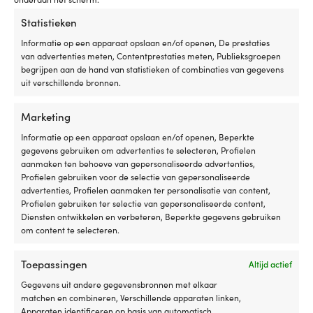
Ace HD, Ø225 mm Grip, P40, 5-
Ace HD, Ø225 mm Grip, P40,
Statistieken
pack
25-pack
6 OP VOORRAAD
BESCHIKBAAR VIA
Informatie op een apparaat opslaan en/of openen, De prestaties
33,02
€
NABESTELLING
van advertenties meten, Contentprestaties meten, Publieksgroepen
Oorspronkeli
Huidi
Adv.
159,99
€
begrijpen aan de hand van statistieken of combinaties van gegevens
Btw incl.
149,99
€
prijs
prijs
uit verschillende bronnen.
Btw incl.
was:
is:
159,99 €.
149,9
Marketing
Informatie op een apparaat opslaan en/of openen, Beperkte
gegevens gebruiken om advertenties te selecteren, Profielen
aanmaken ten behoeve van gepersonaliseerde advertenties,
Profielen gebruiken voor de selectie van gepersonaliseerde
advertenties, Profielen aanmaken ter personalisatie van content,
Profielen gebruiken ter selectie van gepersonaliseerde content,
Diensten ontwikkelen en verbeteren, Beperkte gegevens gebruiken
om content te selecteren.
Toepassingen
Altijd actief
Schuurschijven Mirka Galaxy,
Droogschuurpapier Schuller
Ø77 mm Grip Multifit, P40, 50-
Eh’klar EasyCUT, P40, 230 x 280
Gegevens uit andere gegevensbronnen met elkaar
pack
mm, 3-pack
matchen en combineren, Verschillende apparaten linken,
Apparaten identificeren op basis van automatisch