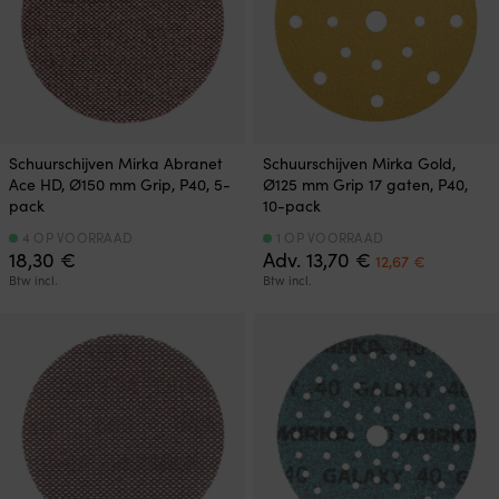
Schuurschijven Mirka Abranet
Schuurschijven Mirka Gold,
Ace HD, Ø150 mm Grip, P40, 5-
Ø125 mm Grip 17 gaten, P40,
pack
10-pack
4 OP VOORRAAD
1 OP VOORRAAD
Oorspronkelijk
Huidige
18,30
€
Adv.
13,70
€
12,67
€
prijs
prijs
Btw incl.
Btw incl.
was:
is:
13,70 €.
12,67 €.