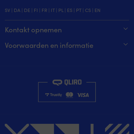
SV
|
DA
|
DE
|
FI
|
FR
|
IT
|
PL
|
ES
|
PT
|
CS
|
EN
Kontakt opnemen
Volg je bestelling
Voorwaarden en informatie
Over Moory
Prijs garantie
Per telefoon 8u-20u (+46 8251546 – Engels)
Verzending & levering
Mail ons: info@moory.nl
Retouren en terugbetaling
Aankoopvoorwaarden
Privacybeleid