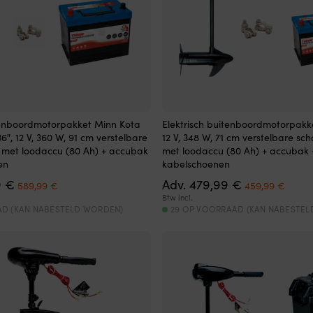
itenboordmotorpakket Minn Kota
Elektrisch buitenboordmotorpakk
″, 12 V, 360 W, 91 cm verstelbare
12 V, 348 W, 71 cm verstelbare sc
 met loodaccu (80 Ah) + accubak
met loodaccu (80 Ah) + accubak 
en
kabelschoenen
Oorspronkelijke
Huidige
Oorspronkeli
Huidi
9
€
Adv.
479,99
€
589,99
€
459,99
€
prijs
prijs
prijs
prijs
Btw incl.
was:
is:
was:
is:
AD (KAN NABESTELD WORDEN)
29 OP VOORRAAD (KAN NABESTE
609,99 €.
589,99 €.
479,99 €.
459,9