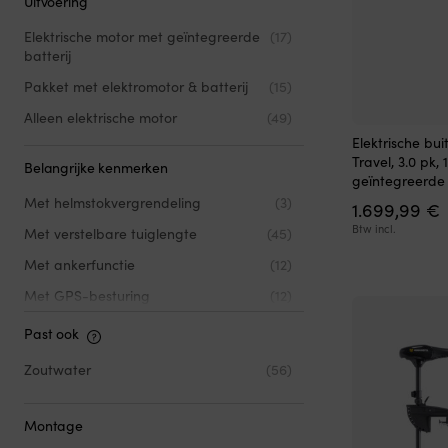
Uitvoering
Elektrische motor met geïntegreerde
(17)
batterij
Pakket met elektromotor & batterij
(15)
Alleen elektrische motor
(49)
Elektrische b
Travel, 3.0 pk,
Belangrijke kenmerken
geïntegreerde b
Met helmstokvergrendeling
(3)
1.699,99
€
Btw incl.
Met verstelbare tuiglengte
(45)
Met ankerfunctie
(12)
Met GPS-besturing
(12)
Met autopilot
(2)
Past ook
Met batterijbewaking
(14)
Zoutwater
(56)
Ondersteuning voor ankerfunctie
(5)
Elektrische op- en neerklapfunctie
(5)
Montage