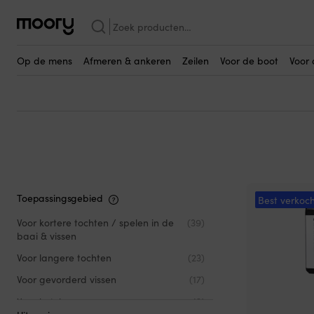
Zoetwater
Zoeken
Elektromotoren voor zo
naar:
Op de mens
Afmeren & ankeren
Zeilen
Voor de boot
Voor 
Toepassingsgebied
Best verkoch
Voor kortere tochten / spelen in de
(39)
baai & vissen
Voor langere tochten
(23)
Voor gevorderd vissen
(17)
Voor kajaks
(2)