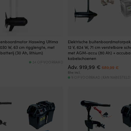
uitenboordmotor Haswing Ultima
Elektrische buitenboordmotorpak
 1030 W, 63 cm rigglengte, met
12 V, 624 W, 71 cm verstelbare sc
atterij (30 Ah, lithium)
met AGM-accu (80 Ah) + accuba
kabelschoenen
24 OP VOORRAAD
Oorspronkelij
Huidi
Adv.
919,99
€
689,99
€
prijs
prijs
Btw incl.
was:
is:
9 OP VOORRAAD (KAN NABESTEL
919,99 €.
689,9