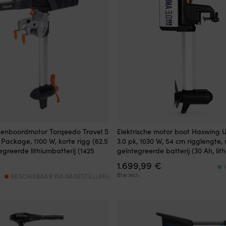
itenboordmotor Torqeedo Travel S
Elektrische motor boot Haswing U
 Package, 1100 W, korte rigg (62.5
3.0 pk, 1030 W, 54 cm rigglengte,
egreerde lithiumbatterij (1425
geïntegreerde batterij (30 Ah, lit
1.699,99
€
Btw incl.
BESCHIKBAAR VIA NABESTELLING