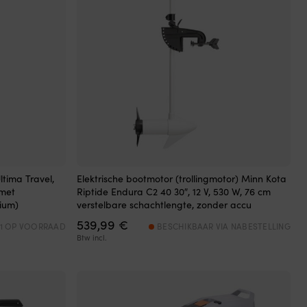
ltima Travel,
Elektrische bootmotor (trollingmotor) Minn Kota
 met
Riptide Endura C2 40 30″, 12 V, 530 W, 76 cm
hium)
verstelbare schachtlengte, zonder accu
539,99
€
11 OP VOORRAAD
BESCHIKBAAR VIA NABESTELLING
Btw incl.