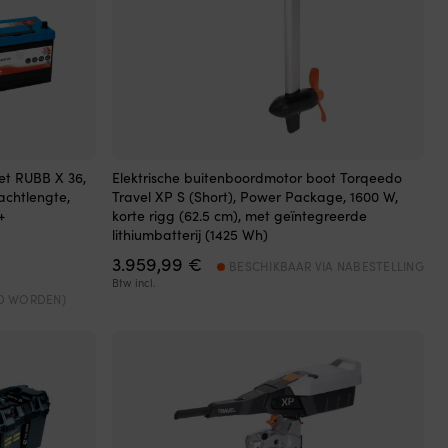
et RUBB X 36,
Elektrische buitenboordmotor boot Torqeedo
hachtlengte,
Travel XP S (Short), Power Package, 1600 W,
+
korte rigg (62.5 cm), met geïntegreerde
lithiumbatterij (1425 Wh)
jke
ge
3.959,99
€
BESCHIKBAAR VIA NABESTELLING
Btw incl.
LD WORDEN)
9 €.