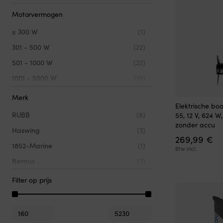
Geïntegreerd
(17)
Motorvermogen
≤ 300 W
(1)
301 - 500 W
(22)
501 - 1000 W
(22)
1001 - 5000 W
(19)
5001 - 10000 W
(2)
Merk
Elektrische bo
RUBB
(6)
55, 12 V, 624 W
zonder accu
Haswing
(3)
269,99
€
1852-Marine
(1)
Btw incl.
Neraus
(2)
ePropulsion
(3)
Filter op prijs
Fladen Fishing
(4)
Lowrance
(1)
Min.
Max.
prijs
prijs
Minn Kota
(32)