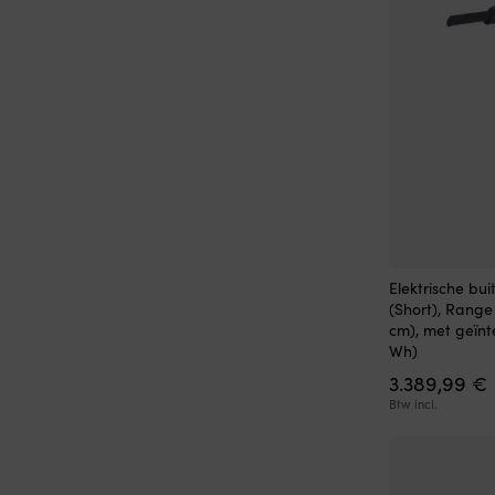
Elektrische bu
(Short), Range
cm), met geïnt
Wh)
3.389,99
€
Btw incl.