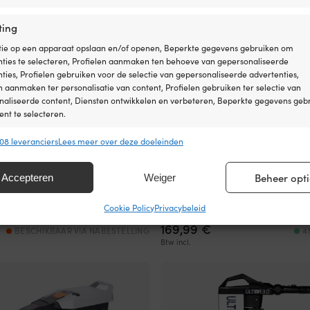
ting
tie op een apparaat opslaan en/of openen, Beperkte gegevens gebruiken om
nties te selecteren, Profielen aanmaken ten behoeve van gepersonaliseerde
ties, Profielen gebruiken voor de selectie van gepersonaliseerde advertenties,
n aanmaken ter personalisatie van content, Profielen gebruiken ter selectie van
naliseerde content, Diensten ontwikkelen en verbeteren, Beperkte gegevens geb
nt te selecteren.
08 leveranciers
Lees meer over deze doeleinden
ssingen
Alt
s uit andere gegevensbronnen met elkaar matchen en combineren,
Beheer opti
Accepteren
Weiger
lende apparaten linken, Apparaten identificeren op basis van automatisch
boot Remigo RemigoOne NEO, 4.0
Elektrische bootmotor (trollingmo
en informatie.
 cm verstelbare staartlengte, met
12 V, 312 W, 71 cm verstelbare sch
ccu (36V, 30.1 Ah, lithium)
zonder accu
Cookie Policy
Privacybeleid
169,99
€
ragen voor beveiliging, fraude voorkomen en detecteren en
BESCHIKBAAR VIA NABESTELLING
4
 opsporen, Advertenties en content leveren en tonen,
Alt
Btw incl.
ykeuzes opslaan en delen.