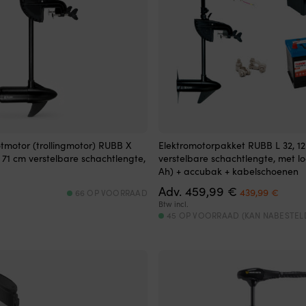
otmotor (trollingmotor) RUBB X
Elektromotorpakket RUBB L 32, 12 
, 71 cm verstelbare schachtlengte,
verstelbare schachtlengte, met l
Ah) + accubak + kabelschoenen
Oorspronkeli
Huidi
Adv.
459,99
€
439,99
€
66 OP VOORRAAD
prijs
prijs
Btw incl.
was:
is:
45 OP VOORRAAD (KAN NABESTE
459,99 €.
439,9