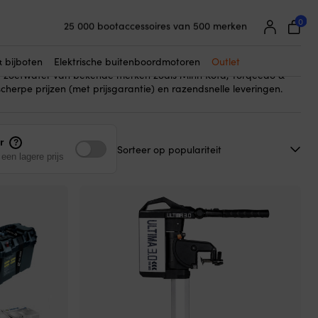
0
25 000 bootaccessoires van 500 merken
zoetwater – d.w.z. elektromotoren die speciaal zijn ontworpen
Supereenvoudige prijsgarantie
s meren en zoetwaterstromen. Het gaat om materiaalkeuze,
Supertevreden klanten – 4,7/5 op Trustpilot
elektronica.
& bijboten
Elektrische buitenboordmotoren
Outlet
r zoetwater van bekende merken zoals Minn Kota, Torqeedo &
herpe prijzen (met prijsgarantie) en razendsnelle leveringen.
r
?
een lagere prijs