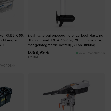
ket RUBB X 55,
Elektrische buitenboordmotor zeilboot Haswing
hachtlengte,
Ultima Travel, 3.0 pk, 1030 W, 76 cm tuiglengte,
k +
met geïntegreerde batterij (30 Ah, lithium)
1.699,99
€
32 OP VOORRAAD
ke
ge
Btw incl.
D WORDEN)
9 €.