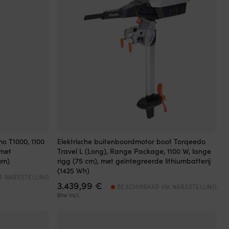
o T1000, 1100
Elektrische buitenboordmotor boot Torqeedo
 met
Travel L (Long), Range Package, 1100 W, lange
um)
rigg (75 cm), met geïntegreerde lithiumbatterij
(1425 Wh)
A NABESTELLING
3.439,99
€
BESCHIKBAAR VIA NABESTELLING
Btw incl.