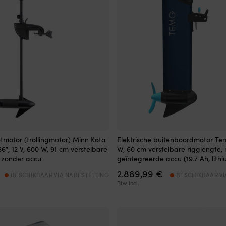
otmotor (trollingmotor) Minn Kota
Elektrische buitenboordmotor Tem
6″, 12 V, 600 W, 91 cm verstelbare
W, 60 cm verstelbare rigglengte,
 zonder accu
geïntegreerde accu (19.7 Ah, lithi
2.889,99
€
BESCHIKBAAR VIA NABESTELLING
BESCHIKBAAR VI
Btw incl.