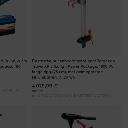
V, 312 W, 71 cm
Elektrische buitenboordmotor boot Torqeedo
oodaccu (80
Travel XP L (Long), Power Package, 1600 W,
lange rigg (75 cm), met geïntegreerde
lithiumbatterij (1425 Wh)
jke
ge
4.029,99
€
LD WORDEN)
Btw incl.
9 €.
1 OP VOORRAAD (KAN NABESTELD WORDEN)