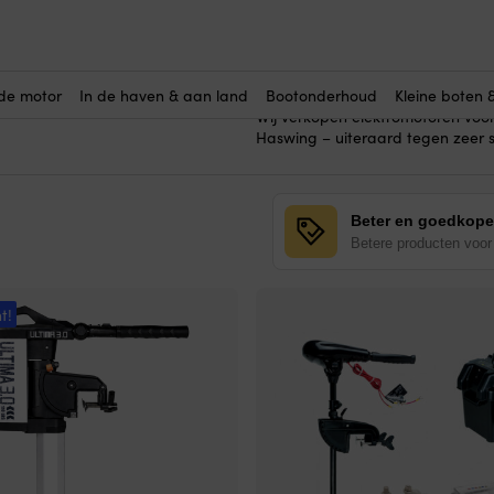
et water
Hier koop je elektromotoren voor 
(81)
voor gebruik in zoetwater, zoal
opofferingsanodes, pakkingen en 
de motor
In de haven & aan land
Bootonderhoud
Kleine boten 
Wij verkopen elektromotoren voo
Haswing – uiteraard tegen zeer sc
Beter en goedkope
Betere producten voor 
t!