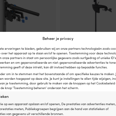
Beheer je privacy
te ervaringen te bieden, gebruiken wij en onze partners technologieën zoals co
e over het apparaat op te slaan en/of te openen. Toestemming voor deze technol
en onze partners in staat om persoonlijke gegevens zoals surfgedrag of unieke ID'
erwerken en om gepersonaliseerde en niet-gepersonaliseerde advertenties te tonen
oot Epropulsion eLite, 500 W, 28.3
Elektrische bootmotor (trollingmo
temming geeft of deze intrekt, kan dit invloed hebben op bepaalde functies.
telbare staartlengte, met
Endura C2 34 36″, 12 V, 360 W, 91
accu (15 Ah, lithium)
schachtlengte, zonder accu
onder om in te stemmen met het bovenstaande of om specifieke keuzes te maken. 
een worden toegepast op deze site. Je kunt je instellingen te allen tijde wijzigen, inc
Oorspronkelijke
Huidige
99
€
309,99
€
1.209,99
€
 van je toestemming, door gebruik te maken van de knoppen op het Cookiebeleid 
prijs
prijs
Btw incl.
p de knop 'Toestemming beheren' onderaan het scherm.
was:
is:
AD (KAN NABESTELD WORDEN)
1.239,99 €.
1.209,99 €.
tieken
ie op een apparaat opslaan en/of openen, De prestaties van advertenties meten,
restaties meten, Publieksgroepen begrijpen aan de hand van statistieken of
ies van gegevens uit verschillende bronnen.