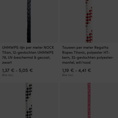
de
de
productpagina
productpagina
Dit
Dit
UHMWPE-lijn per meter NOCK
Touwen per meter Regatta
product
product
Titan, 12-gevlochten UHMWPE
Ropes Titanic, polyester HT-
heeft
heeft
78, UV-beschermd & gecoat,
kern, 32-gevlochten polyester-
meerdere
meerdere
zwart
mantel, wit/rood
variaties.
variaties.
Prijsklasse:
Prijsklasse:
1,37
€
5,05
€
1,19
€
4,41
€
Deze
Deze
-
-
1,37 €
1,19 €
optie
optie
Btw incl.
Btw incl.
tot
tot
kan
kan
5,05 €
4,41 €
gekozen
gekozen
worden
worden
op
op
de
de
productpagina
productpagina