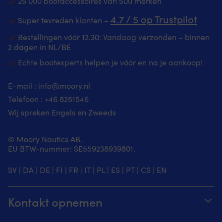
25 000 bootaccessoires van 500 merken
4.7 / 5 op Trustpilot
Super tevreden klanten –
Bestellingen vóór 12.30: Vandaag verzonden – binnen
2 dagen in NL/BE
Echte bootexperts helpen je vóór en na je aankoop!
E-mail :
info@moory.nl
Telefoon :
+46 8251
546
Wij spreken Engels en Zweeds
© Moory Nautics AB.
EU BTW-nummer: SE559238939801.
SV
|
DA
|
DE
|
FI
|
FR
|
IT
|
PL
|
ES
|
PT
|
CS
|
EN
Kontakt opnemen
Volg je bestelling