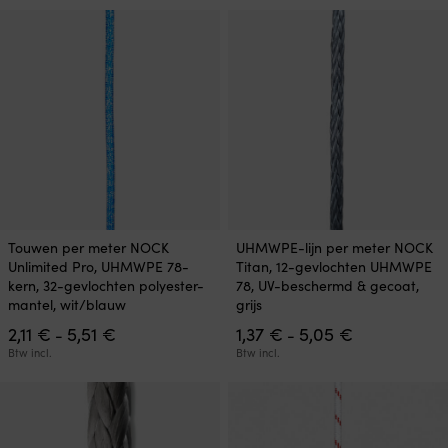
5,51 €
4,41 €
gekozen
gekozen
worden
worden
op
op
de
de
productpagina
productpagina
Dit
Dit
Touwen per meter NOCK
UHMWPE-lijn per meter NOCK
product
product
Unlimited Pro, UHMWPE 78-
Titan, 12-gevlochten UHMWPE
heeft
heeft
kern, 32-gevlochten polyester-
78, UV-beschermd & gecoat,
meerdere
meerdere
mantel, wit/blauw
grijs
variaties.
variaties.
Prijsklasse:
Prijsklasse:
2,11
€
5,51
€
1,37
€
5,05
€
Deze
Deze
-
-
2,11 €
1,37 €
optie
optie
Btw incl.
Btw incl.
tot
tot
kan
kan
5,51 €
5,05 €
gekozen
gekozen
worden
worden
op
op
de
de