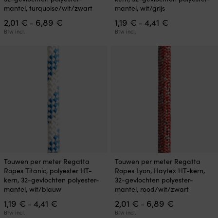
meerdere
meerdere
mantel, turquoise/wit/zwart
mantel, wit/grijs
variaties.
variaties.
Prijsklasse:
Prijsklasse:
2,01
€
6,89
€
1,19
€
4,41
€
Deze
Deze
-
-
2,01 €
1,19 €
optie
optie
Btw incl.
Btw incl.
tot
tot
kan
kan
6,89 €
4,41 €
gekozen
gekozen
worden
worden
op
op
de
de
productpagina
productpagina
Dit
Dit
Touwen per meter Regatta
Touwen per meter Regatta
product
product
Ropes Titanic, polyester HT-
Ropes Lyon, Haytex HT-kern,
heeft
heeft
kern, 32-gevlochten polyester-
32-gevlochten polyester-
meerdere
meerdere
mantel, wit/blauw
mantel, rood/wit/zwart
variaties.
variaties.
Prijsklasse:
Prijsklasse:
1,19
€
4,41
€
2,01
€
6,89
€
Deze
Deze
-
-
1,19 €
2,01 €
optie
optie
Btw incl.
Btw incl.