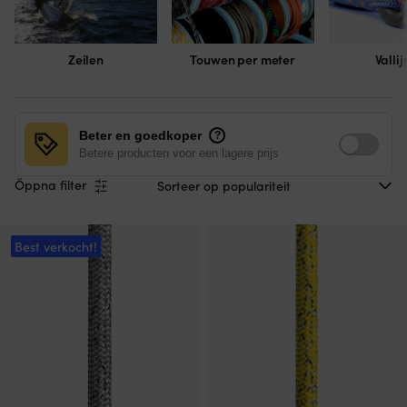
Zeilen
Touwen per meter
Valli
Beter en goedkoper
?
Betere producten voor een lagere prijs
Öppna filter
Best verkocht!