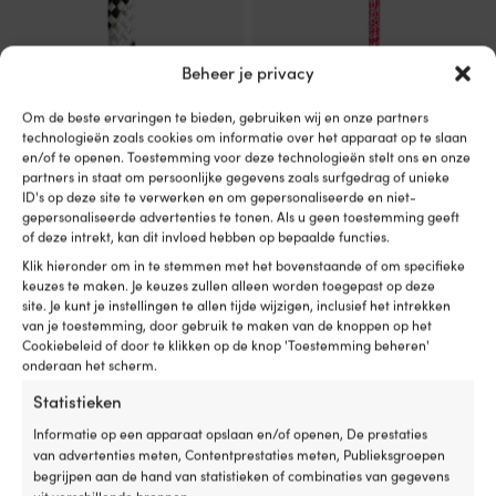
Beheer je privacy
Dit
Dit
Touwen per meter Regatta
Touwen per meter NOCK
Om de beste ervaringen te bieden, gebruiken wij en onze partners
product
product
Ropes Titanic, polyester HT-
Unlimited Pro, UHMWPE 78-
technologieën zoals cookies om informatie over het apparaat op te slaan
heeft
heeft
kern, 32-gevlochten polyester-
kern, 32-gevlochten polyester-
en/of te openen. Toestemming voor deze technologieën stelt ons en onze
meerdere
meerdere
mantel, wit/zwart
mantel, wit/rood
partners in staat om persoonlijke gegevens zoals surfgedrag of unieke
variaties.
variaties.
ID's op deze site te verwerken en om gepersonaliseerde en niet-
Prijsklasse:
Prijsklasse:
1,19
€
4,41
€
2,11
€
5,51
€
Deze
Deze
-
-
gepersonaliseerde advertenties te tonen. Als u geen toestemming geeft
1,19 €
2,11 €
optie
optie
Btw incl.
Btw incl.
of deze intrekt, kan dit invloed hebben op bepaalde functies.
tot
tot
kan
kan
Klik hieronder om in te stemmen met het bovenstaande of om specifieke
4,41 €
5,51 €
gekozen
gekozen
keuzes te maken. Je keuzes zullen alleen worden toegepast op deze
worden
worden
site. Je kunt je instellingen te allen tijde wijzigen, inclusief het intrekken
op
op
van je toestemming, door gebruik te maken van de knoppen op het
de
de
Cookiebeleid of door te klikken op de knop 'Toestemming beheren'
productpagina
productpagina
onderaan het scherm.
Statistieken
Informatie op een apparaat opslaan en/of openen, De prestaties
van advertenties meten, Contentprestaties meten, Publieksgroepen
begrijpen aan de hand van statistieken of combinaties van gegevens