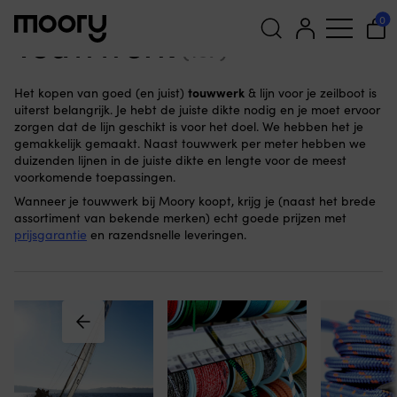
Zeilen
-
Touwwerk
0
Touwwerk
(167)
Zoeken
touwwerk
Het kopen van goed (en juist)
& lijn voor je zeilboot is
naar:
uiterst belangrijk. Je hebt de juiste dikte nodig en je moet ervoor
zorgen dat de lijn geschikt is voor het doel. We hebben het je
gemakkelijk gemaakt. Naast touwwerk per meter hebben we
duizenden lijnen in de juiste dikte en lengte voor de meest
voorkomende toepassingen.
Wanneer je touwwerk bij Moory koopt, krijg je (naast het brede
assortiment van bekende merken) echt goede prijzen met
prijsgarantie
en razendsnelle leveringen.