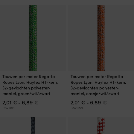
tot
tot
kan
kan
4,41 €
6,89 €
gekozen
gekozen
worden
worden
op
op
de
de
productpagina
productpagina
Dit
Dit
Touwen per meter Regatta
Touwen per meter Regatta
product
product
Ropes Lyon, Haytex HT-kern,
Ropes Lyon, Haytex HT-kern,
heeft
heeft
32-gevlochten polyester-
32-gevlochten polyester-
meerdere
meerdere
mantel, groen/wit/zwart
mantel, oranje/wit/zwart
variaties.
variaties.
Prijsklasse:
Prijsklasse:
2,01
€
6,89
€
2,01
€
6,89
€
Deze
Deze
-
-
2,01 €
2,01 €
optie
optie
Btw incl.
Btw incl.
tot
tot
kan
kan
6,89 €
6,89 €
gekozen
gekozen
worden
worden
op
op