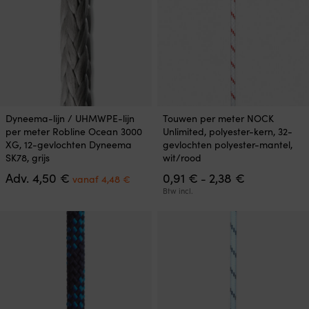
productpagina
productpagina
Dit
Dit
Dyneema-lijn / UHMWPE-lijn
Touwen per meter NOCK
product
product
per meter Robline Ocean 3000
Unlimited, polyester-kern, 32-
heeft
heeft
XG, 12-gevlochten Dyneema
gevlochten polyester-mantel,
meerdere
meerdere
SK78, grijs
wit/rood
variaties.
variaties.
Oorspronkelijke
Huidige
Prijsklasse:
Adv.
4,50
€
0,91
€
2,38
€
Deze
Deze
-
vanaf
4,48
€
prijs
prijs
0,91 €
optie
optie
Btw incl.
was:
is:
tot
kan
kan
4,50 €.
vanaf
2,38 €
gekozen
gekozen
4,48 €.
worden
worden
op
op
de
de
productpagina
productpagina