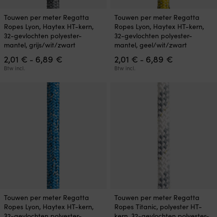
Dit
Dit
Touwen per meter Regatta
Touwen per meter Regatta
product
product
Ropes Lyon, Haytex HT-kern,
Ropes Lyon, Haytex HT-kern,
heeft
heeft
32-gevlochten polyester-
32-gevlochten polyester-
meerdere
meerdere
mantel, grijs/wit/zwart
mantel, geel/wit/zwart
variaties.
variaties.
Prijsklasse:
Prijsklasse:
2,01
€
6,89
€
2,01
€
6,89
€
Deze
Deze
-
-
2,01 €
2,01 €
optie
optie
Btw incl.
Btw incl.
tot
tot
kan
kan
6,89 €
6,89 €
gekozen
gekozen
worden
worden
op
op
de
de
productpagina
productpagina
Dit
Dit
Touwen per meter Regatta
Touwen per meter Regatta
product
product
Ropes Lyon, Haytex HT-kern,
Ropes Titanic, polyester HT-
heeft
heeft
32-gevlochten polyester-
kern, 32-gevlochten polyester-