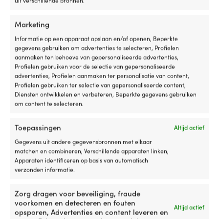
uit verschillende bronnen.
Dit
Dit
Touwen per meter Regatta
Touwen per meter Regatta
product
product
Ropes Atlanta, Dyneema SK78-
Ropes Titanic, polyester HT-
Marketing
heeft
heeft
kern, 32-gevlochten polyester-
kern, 32-gevlochten polyester-
meerdere
meerdere
Informatie op een apparaat opslaan en/of openen, Beperkte
mantel, marineblauw/rood
mantel, wit/groen
variaties.
variaties.
gegevens gebruiken om advertenties te selecteren, Profielen
Prijsklasse:
Prijsklasse:
4,41
€
10,57
€
1,19
€
4,41
€
Deze
Deze
-
-
aanmaken ten behoeve van gepersonaliseerde advertenties,
4,41 €
1,19 €
optie
optie
Btw incl.
Btw incl.
Profielen gebruiken voor de selectie van gepersonaliseerde
tot
tot
kan
kan
advertenties, Profielen aanmaken ter personalisatie van content,
10,57 €
4,41 €
gekozen
gekozen
Profielen gebruiken ter selectie van gepersonaliseerde content,
worden
worden
Diensten ontwikkelen en verbeteren, Beperkte gegevens gebruiken
op
op
om content te selecteren.
de
de
productpagina
productpagina
Toepassingen
Altijd actief
Gegevens uit andere gegevensbronnen met elkaar
matchen en combineren, Verschillende apparaten linken,
Apparaten identificeren op basis van automatisch
verzonden informatie.
Dit
Dit
Zorg dragen voor beveiliging, fraude
Touwen per meter NOCK
Touwen per meter NOCK Möja,
product
product
voorkomen en detecteren en fouten
Unlimited Pro, UHMWPE 78-
polyester-kern, 24-gevlochten
Altijd actief
heeft
heeft
opsporen, Advertenties en content leveren en
kern, 32-gevlochten polyester-
polyester-mantel, wit/grijs
meerdere
meerdere