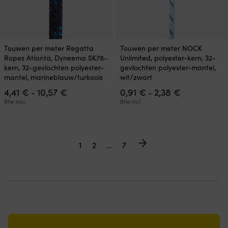
Dit
Dit
Touwen per meter Regatta
Touwen per meter NOCK
product
product
Ropes Atlanta, Dyneema SK78-
Unlimited, polyester-kern, 32-
heeft
heeft
kern, 32-gevlochten polyester-
gevlochten polyester-mantel,
meerdere
meerdere
mantel, marineblauw/turkoois
wit/zwart
variaties.
variaties.
Prijsklasse:
Prijsklasse:
4,41
€
10,57
€
0,91
€
2,38
€
Deze
Deze
-
-
4,41 €
0,91 €
optie
optie
Btw incl.
Btw incl.
tot
tot
kan
kan
10,57 €
2,38 €
gekozen
gekozen
worden
worden
op
op
1
2
…
7
de
de
productpagina
productpagina