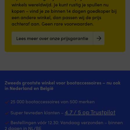
winkels wereldwijd. Je kunt rustig je spullen nu
kopen – vind je ze binnen 14 dagen goedkoper bij
een andere winkel, dan passen wij de prijs
achteraf aan. Geen rare voorwaarden.
Lees meer over onze prijsgarantie
Zweeds grootste winkel voor bootaccessoires – nu ook
in Nederland en België
25 000 bootaccessoires van 500 merken
4.7 / 5 op Trustpilot
Super tevreden klanten –
Bestellingen vóór 12.30: Vandaag verzonden – binnen
2 dagen in NL/BE