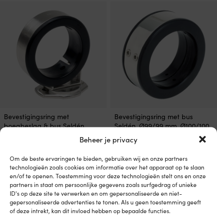
249,99 €.
159,99 €.
Bevestigingsring met
Bevestigingsring met bus
boegbeslag & bus Seldén,
Seldén, Ø99/99 mm, Ø100/100
Ø99/99 mm, Ø100/100 mm,
mm, Ø101/101 mm
Beheer je privacy
Ø101/101 mm
1 OP VOORRAAD (KAN
1 OP VOORRAAD (KAN
NABESTELD WORDEN)
Om de beste ervaringen te bieden, gebruiken wij en onze partners
149,99
€
technologieën zoals cookies om informatie over het apparaat op te slaan
NABESTELD WORDEN)
189,99
€
en/of te openen. Toestemming voor deze technologieën stelt ons en onze
Btw incl.
partners in staat om persoonlijke gegevens zoals surfgedrag of unieke
Btw incl.
ID's op deze site te verwerken en om gepersonaliseerde en niet-
gepersonaliseerde advertenties te tonen. Als u geen toestemming geeft
of deze intrekt, kan dit invloed hebben op bepaalde functies.