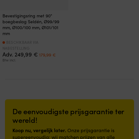
Bevestigingsring met 90°
boegbeslag Seldén, Ø99/99
mm, Ø100/100 mm, Ø101/101
mm
BESCHIKBAAR VIA
NABESTELLING
Oorspronkelijke
Huidige
Adv.
249,99
€
179,99
€
prijs
prijs
Btw incl.
was:
is:
249,99 €.
179,99 €.
De eenvoudigste prijsgarantie ter
wereld!
Koop nu, vergelijk later.
Onze prijsgarantie is
supereenvoudig: wij matchen prijzen van alle