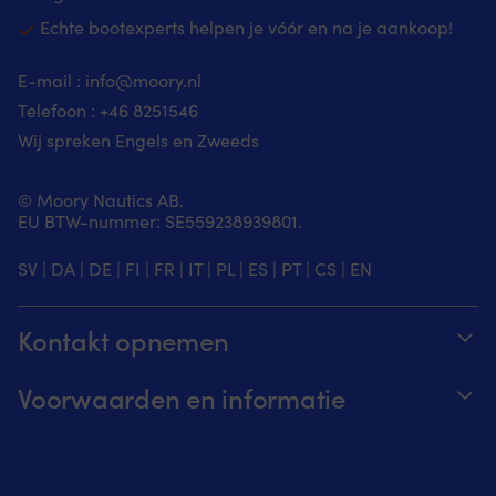
Echte bootexperts helpen je vóór en na je aankoop!
E-mail :
info@moory.nl
Telefoon :
+46 8251
546
Wij spreken Engels en Zweeds
© Moory Nautics AB.
EU BTW-nummer: SE559238939801.
SV
|
DA
|
DE
|
FI
|
FR
|
IT
|
PL
|
ES
|
PT
|
CS
|
EN
Kontakt opnemen
Volg je bestelling
Voorwaarden en informatie
Over Moory
Prijs garantie
Per telefoon 8u-20u (+46 8251546 – Engels)
Verzending & levering