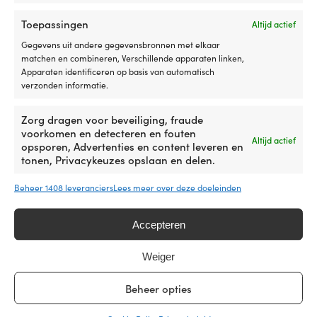
Toepassingen
Altijd actief
Gegevens uit andere gegevensbronnen met elkaar
matchen en combineren, Verschillende apparaten linken,
Apparaten identificeren op basis van automatisch
verzonden informatie.
Bevestigingsring met bus
Bevestigingsring met
Zorg dragen voor beveiliging, fraude
Seldén, Ø75/75 mm, Ø76/76
boegbeslag & bus Seldén,
voorkomen en detecteren en fouten
Altijd actief
mm
Ø72/72 mm
opsporen, Advertenties en content leveren en
tonen, Privacykeuzes opslaan en delen.
BESCHIKBAAR VIA
BESCHIKBAAR VIA
NABESTELLING
NABESTELLING
Oorspronkelijke
Huidige
Beheer 1408 leveranciers
Lees meer over deze doeleinden
Adv.
149,99
€
209,99
€
129,99
€
prijs
prijs
Btw incl.
Btw incl.
was:
is:
Accepteren
149,99 €.
129,99 €.
Weiger
Beheer opties