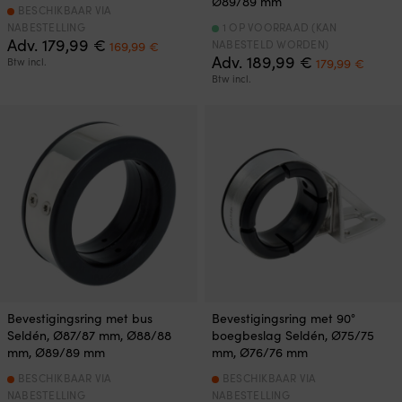
Ø89/89 mm
BESCHIKBAAR VIA
NABESTELLING
1 OP VOORRAAD (KAN
Oorspronkelijke
Huidige
Adv.
179,99
€
NABESTELD WORDEN)
169,99
€
prijs
prijs
Oorspronkeli
Huidi
Adv.
189,99
€
Btw incl.
179,99
€
was:
is:
prijs
prijs
Btw incl.
179,99 €.
169,99 €.
was:
is:
189,99 €.
179,9
Bevestigingsring met bus
Bevestigingsring met 90°
Seldén, Ø87/87 mm, Ø88/88
boegbeslag Seldén, Ø75/75
mm, Ø89/89 mm
mm, Ø76/76 mm
BESCHIKBAAR VIA
BESCHIKBAAR VIA
NABESTELLING
NABESTELLING