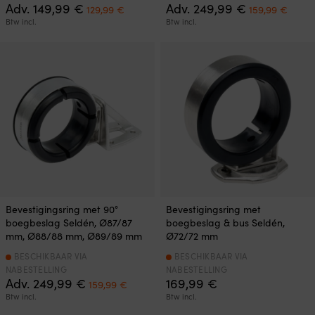
Oorspronkelijke
Huidige
Oorspronkeli
Huid
Adv.
149,99
€
Adv.
249,99
€
129,99
€
159,99
€
prijs
prijs
prijs
prijs
Btw incl.
Btw incl.
was:
is:
was:
is:
149,99 €.
129,99 €.
249,99 €.
159,9
Bevestigingsring met 90°
Bevestigingsring met
boegbeslag Seldén, Ø87/87
boegbeslag & bus Seldén,
mm, Ø88/88 mm, Ø89/89 mm
Ø72/72 mm
BESCHIKBAAR VIA
BESCHIKBAAR VIA
NABESTELLING
NABESTELLING
Oorspronkelijke
Huidige
Adv.
249,99
€
169,99
€
159,99
€
prijs
prijs
Btw incl.
Btw incl.
was:
is: