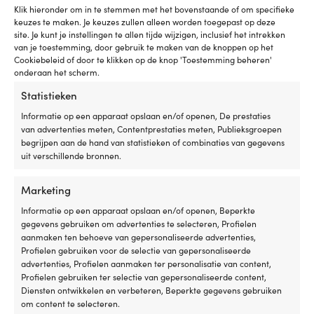
Klik hieronder om in te stemmen met het bovenstaande of om specifieke
keuzes te maken. Je keuzes zullen alleen worden toegepast op deze
site. Je kunt je instellingen te allen tijde wijzigen, inclusief het intrekken
van je toestemming, door gebruik te maken van de knoppen op het
Cookiebeleid of door te klikken op de knop 'Toestemming beheren'
onderaan het scherm.
Statistieken
Informatie op een apparaat opslaan en/of openen, De prestaties
van advertenties meten, Contentprestaties meten, Publieksgroepen
Bevestigingsring met bus
Bevestigingsring met
begrijpen aan de hand van statistieken of combinaties van gegevens
Seldén, Ø72/72 mm
boegbeslag & bus Seldén,
uit verschillende bronnen.
Ø87/87 mm, Ø88/88 mm,
BESCHIKBAAR VIA
Ø89/89 mm
Marketing
NABESTELLING
Oorspronkelijke
Huidige
Adv.
149,99
€
BESCHIKBAAR VIA
129,99
€
Informatie op een apparaat opslaan en/of openen, Beperkte
prijs
prijs
NABESTELLING
Btw incl.
gegevens gebruiken om advertenties te selecteren, Profielen
was:
is:
229,99
€
aanmaken ten behoeve van gepersonaliseerde advertenties,
149,99 €.
129,99 €.
Btw incl.
Profielen gebruiken voor de selectie van gepersonaliseerde
advertenties, Profielen aanmaken ter personalisatie van content,
Profielen gebruiken ter selectie van gepersonaliseerde content,
Diensten ontwikkelen en verbeteren, Beperkte gegevens gebruiken
om content te selecteren.