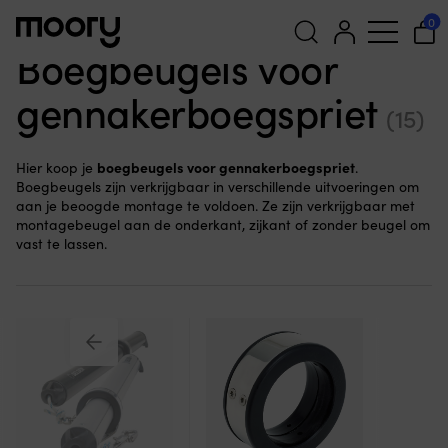
Zeilen
-
Mast, giek & staande tuigage
-
Gennakerbomen
-
0
Bevestigingsringen
Boegbeugels voor
Zoeken
gennakerboegspriet
naar:
(15)
boegbeugels voor gennakerboegspriet
Hier koop je
.
Boegbeugels zijn verkrijgbaar in verschillende uitvoeringen om
aan je beoogde montage te voldoen. Ze zijn verkrijgbaar met
montagebeugel aan de onderkant, zijkant of zonder beugel om
vast te lassen.