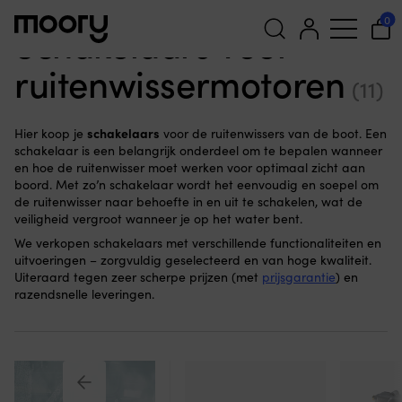
Voor de boot
-
Ruitenwissers
-
Schakelaars
0
Schakelaars voor
ruitenwissermotoren
Zoeken
(11)
naar:
schakelaars
Hier koop je
voor de ruitenwissers van de boot. Een
schakelaar is een belangrijk onderdeel om te bepalen wanneer
en hoe de ruitenwisser moet werken voor optimaal zicht aan
boord. Met zo’n schakelaar wordt het eenvoudig en soepel om
de ruitenwisser naar behoefte in en uit te schakelen, wat de
veiligheid vergroot wanneer je op het water bent.
We verkopen schakelaars met verschillende functionaliteiten en
uitvoeringen – zorgvuldig geselecteerd en van hoge kwaliteit.
Uiteraard tegen zeer scherpe prijzen (met
prijsgarantie
) en
razendsnelle leveringen.