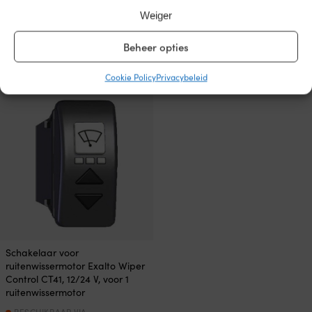
ruitenwissermotoren
voor 1 ruitenwissermotor
Weiger
BESCHIKBAAR VIA
BESCHIKBAAR VIA
NABESTELLING
NABESTELLING
Beheer opties
99,99
€
349,99
€
Btw incl.
Btw incl.
Cookie Policy
Privacybeleid
Schakelaar voor
ruitenwissermotor Exalto Wiper
Control CT41, 12/24 V, voor 1
ruitenwissermotor
BESCHIKBAAR VIA