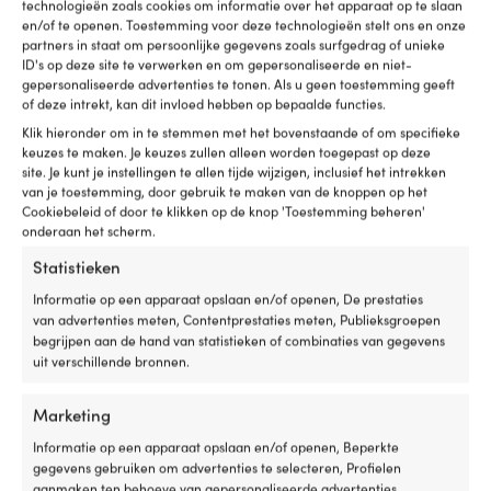
technologieën zoals cookies om informatie over het apparaat op te slaan
Control Retro, 24 V, 2-
Control System, via CANBUS,
en/of te openen. Toestemming voor deze technologieën stelt ons en onze
snelheden, met wisserrobot,
voor 1 ruitenwissermotor
partners in staat om persoonlijke gegevens zoals surfgedrag of unieke
voor 1 ruitenwissermotor
BESCHIKBAAR VIA
ID's op deze site te verwerken en om gepersonaliseerde en niet-
BESCHIKBAAR VIA
NABESTELLING
gepersonaliseerde advertenties te tonen. Als u geen toestemming geeft
109,99
€
of deze intrekt, kan dit invloed hebben op bepaalde functies.
NABESTELLING
369,99
€
Btw incl.
Klik hieronder om in te stemmen met het bovenstaande of om specifieke
Btw incl.
keuzes te maken. Je keuzes zullen alleen worden toegepast op deze
site. Je kunt je instellingen te allen tijde wijzigen, inclusief het intrekken
van je toestemming, door gebruik te maken van de knoppen op het
Cookiebeleid of door te klikken op de knop 'Toestemming beheren'
onderaan het scherm.
Statistieken
Informatie op een apparaat opslaan en/of openen, De prestaties
van advertenties meten, Contentprestaties meten, Publieksgroepen
begrijpen aan de hand van statistieken of combinaties van gegevens
uit verschillende bronnen.
Marketing
Schakelaar / contact voor
Schakelaar voor
Informatie op een apparaat opslaan en/of openen, Beperkte
ruitenwissermotor Exalto Wiper
ruitenwissermotor Exalto Wiper
gegevens gebruiken om advertenties te selecteren, Profielen
Control Retro, 12/24 V, 2-
Control CT42, 12/24 V, voor 2
aanmaken ten behoeve van gepersonaliseerde advertenties,