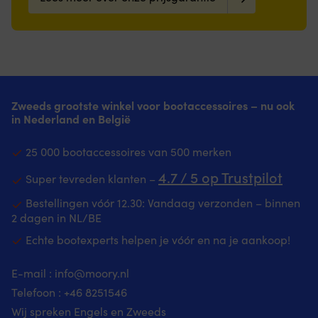
Zweeds grootste winkel voor bootaccessoires – nu ook
in Nederland en België
25 000 bootaccessoires van 500 merken
4.7 / 5 op Trustpilot
Super tevreden klanten –
Bestellingen vóór 12.30: Vandaag verzonden – binnen
2 dagen in NL/BE
Echte bootexperts helpen je vóór en na je aankoop!
E-mail :
info@moory.nl
Telefoon :
+46 8251
546
Wij spreken Engels en Zweeds