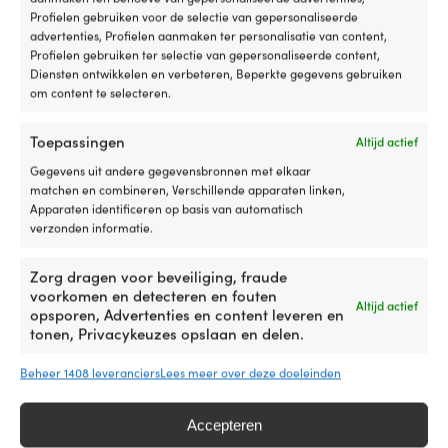
snelheden, voor 1
ruitenwissermotor
Profielen gebruiken voor de selectie van gepersonaliseerde
ruitenwissermotor
advertenties, Profielen aanmaken ter personalisatie van content,
BESCHIKBAAR VIA
Profielen gebruiken ter selectie van gepersonaliseerde content,
BESCHIKBAAR VIA
NABESTELLING
329,99
€
Diensten ontwikkelen en verbeteren, Beperkte gegevens gebruiken
NABESTELLING
79,99
€
om content te selecteren.
Btw incl.
Btw incl.
Toepassingen
Altijd actief
Gegevens uit andere gegevensbronnen met elkaar
matchen en combineren, Verschillende apparaten linken,
Apparaten identificeren op basis van automatisch
verzonden informatie.
Zorg dragen voor beveiliging, fraude
voorkomen en detecteren en fouten
Altijd actief
opsporen, Advertenties en content leveren en
tonen, Privacykeuzes opslaan en delen.
Beheer 1408 leveranciers
Lees meer over deze doeleinden
Schakelaar / contact voor
Schakelaar / contact voor
ruitenwissermotor Exalto Wiper
ruitenwissermotor Exalto Wiper
Control Retro, 12/24 V, 2-
Control Retro, 12 V, 2-
Accepteren
snelheden, voor 2
snelheden, met wisserrobot,