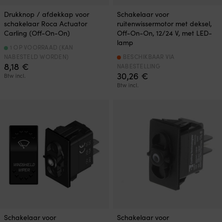
Drukknop / afdekkap voor
Schakelaar voor
schakelaar Roca Actuator
ruitenwissermotor met deksel,
Carling (Off-On-On)
Off-On-On, 12/24 V, met LED-
lamp
1 OP VOORRAAD (KAN
NABESTELD WORDEN)
BESCHIKBAAR VIA
8,18
€
NABESTELLING
30,26
€
Btw incl.
Btw incl.
Schakelaar voor
Schakelaar voor