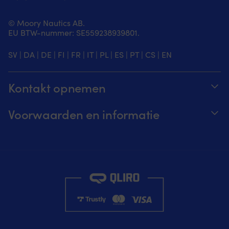
© Moory Nautics AB.
EU BTW-nummer: SE559238939801.
SV
|
DA
|
DE
|
FI
|
FR
|
IT
|
PL
|
ES
|
PT
|
CS
|
EN
Kontakt opnemen
Volg je bestelling
Voorwaarden en informatie
Over Moory
Prijs garantie
Per telefoon 8u-20u (+46 8251546 – Engels)
Verzending & levering
Mail ons: info@moory.nl
Retouren en terugbetaling
Aankoopvoorwaarden
Privacybeleid