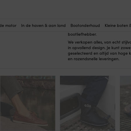
kapiteinspetten
Hier koop je
. Een
boord bent of in de haven. Het la
– of misschien wie dat graag zou 
de motor
In de haven & aan land
Bootonderhoud
Kleine boten 
op een maritieme manier goed uit 
bootliefhebber.
We verkopen alles, van echt stijl
in opvallend design. Je kunt zo
geselecteerd en altijd van hoge 
en razendsnelle leveringen.