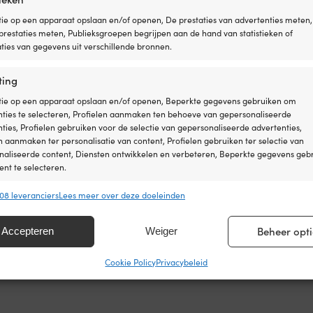
was:
is:
45,90 €.
38,90 €.
Deze
89,99 €.
79,99 €.
ie op een apparaat opslaan en/of openen, De prestaties van advertenties meten,
optie
restaties meten, Publieksgroepen begrijpen aan de hand van statistieken of
kan
ies van gegevens uit verschillende bronnen.
gekozen
worden
op
ting
de
na
productpagina
tie op een apparaat opslaan en/of openen, Beperkte gegevens gebruiken om
nties te selecteren, Profielen aanmaken ten behoeve van gepersonaliseerde
ties, Profielen gebruiken voor de selectie van gepersonaliseerde advertenties,
n aanmaken ter personalisatie van content, Profielen gebruiken ter selectie van
naliseerde content, Diensten ontwikkelen en verbeteren, Beperkte gegevens geb
nt te selecteren.
08 leveranciers
Lees meer over deze doeleinden
ssingen
Alt
s uit andere gegevensbronnen met elkaar matchen en combineren,
Beheer opti
Dit
Accepteren
Weiger
lende apparaten linken, Apparaten identificeren op basis van automatisch
TH Ericson Oscar II Cotton
Schipperspet voor kinderen CTH 
product
en informatie.
Organic Denim Blue Junior
heeft
Cookie Policy
Privacybeleid
Oorspronkelijke
Huidige
Oorspronkelijk
Huidige
€
Adv.
45,90
€
meerdere
69,99
€
38,90
€
ragen voor beveiliging, fraude voorkomen en detecteren en
prijs
prijs
prijs
prijs
variaties.
 opsporen, Advertenties en content leveren en tonen,
was:
is:
was:
is:
Alt
Deze
ykeuzes opslaan en delen.
89,99 €.
69,99 €.
45,90 €.
38,90 €.
optie