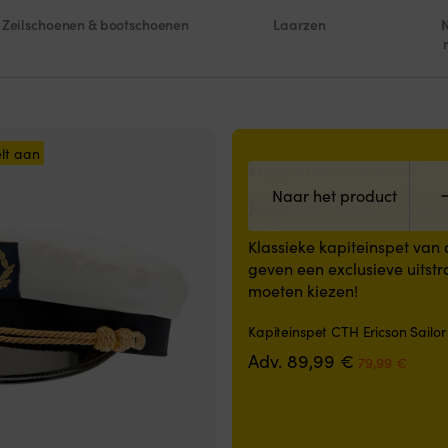
Zeilschoenen & bootschoenen
Laarzen
lt aan
AANBEVOLEN DOOR MOORY
Naar het product
Kapiteinspet CTH E
Klassieke kapiteinspet van
geven een exclusieve uitstr
moeten kiezen!
Kapiteinspet CTH Ericson Sailo
Oorspronkel
Huidi
Adv.
89,99
€
79,99
€
prijs
prijs
was:
is:
89,99 €.
79,99