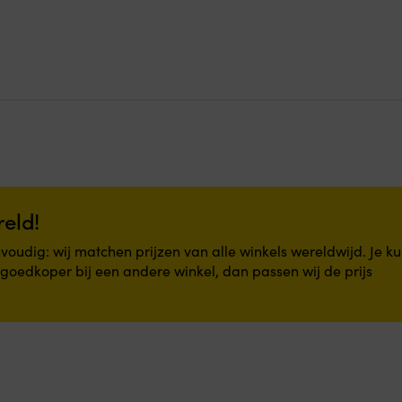
kan
gekozen
worden
op
de
na
productpagina
reld!
oudig: wij matchen prijzen van alle winkels wereldwijd. Je ku
n goedkoper bij een andere winkel, dan passen wij de prijs