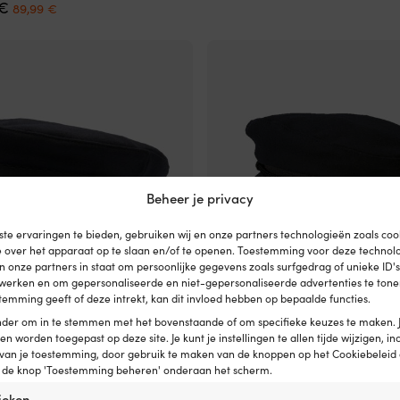
Oorspronkelijke
Huidige
prijs
prijs
€
meerdere
89,99
€
prijs
prijs
was:
is:
variaties.
was:
is:
31,18 €.
24,96 €.
Deze
99,99 €.
89,99 €.
optie
kan
gekozen
worden
op
de
na
productpagina
Beheer je privacy
te ervaringen te bieden, gebruiken wij en onze partners technologieën zoals co
e over het apparaat op te slaan en/of te openen. Toestemming voor deze technol
en onze partners in staat om persoonlijke gegevens zoals surfgedrag of unieke ID'
erwerken en om gepersonaliseerde en niet-gepersonaliseerde advertenties te tonen
temming geeft of deze intrekt, kan dit invloed hebben op bepaalde functies.
onder om in te stemmen met het bovenstaande of om specifieke keuzes te maken. 
Dit
TH Ericson Oscar II Wool Dark
Schipperspet, marineblauw
een worden toegepast op deze site. Je kunt je instellingen te allen tijde wijzigen, inc
product
 van je toestemming, door gebruik te maken van de knoppen op het Cookiebeleid 
Oorspronkelijk
Huidige
Adv.
45,90
€
heeft
38,90
€
p de knop 'Toestemming beheren' onderaan het scherm.
Oorspronkelijke
Huidige
prijs
prijs
€
meerdere
79,99
€
prijs
prijs
was:
is:
variaties.
tieken