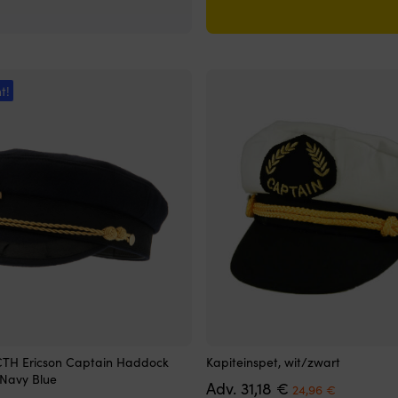
t!
Dit
CTH Ericson Captain Haddock
Kapiteinspet, wit/zwart
product
 Navy Blue
Oorspronkelijke
Huidige
Adv.
31,18
€
heeft
24,96
€