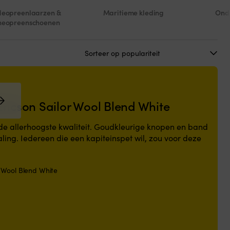
Neopreenlaarzen &
Maritieme kleding
Ond
neopreenschoenen
ricson Sailor Wool Blend White
 de allerhoogste kwaliteit. Goudkleurige knopen en band
aling. Iedereen die een kapiteinspet wil, zou voor deze
r Wool Blend White
ijke
ge
 €.