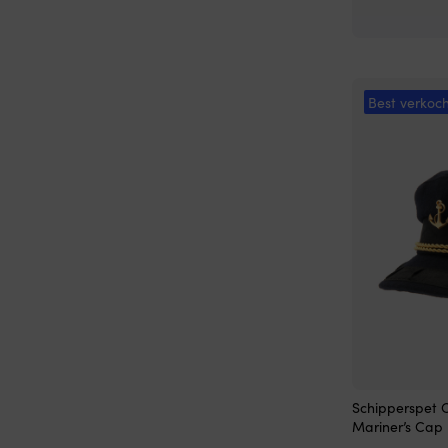
Best verkoch
Dit
Schipperspet 
product
Mariner’s Cap
heeft