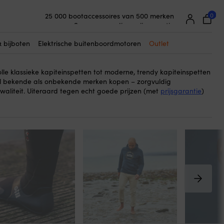
0
25 000 bootaccessoires van 500 merken
 kapiteinspet is een stijlvolle en leuke accessoire, of je nu aan
Supereenvoudige prijsgarantie
at zien wie de leiding heeft en de beslissingen neemt op de boot
Supertevreden klanten – 4,7/5 op Trustpilot
willen :). Je kunt de kapiteinspet ook echt dragen wanneer je er
& bijboten
Elektrische buitenboordmotoren
Outlet
wilt zien. Psst, een kapiteinspet is ook een leuk cadeau voor een
volle klassieke kapiteinspetten tot moderne, trendy kapiteinspetten
wel bekende als onbekende merken kopen – zorgvuldig
kwaliteit. Uiteraard tegen echt goede prijzen (met
prijsgarantie
)