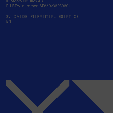
© Moory Nautics AB.
EU BTW-nummer: SE559238939801.
SV
|
DA
|
DE
|
FI
|
FR
|
IT
|
PL
|
ES
|
PT
|
CS
|
EN