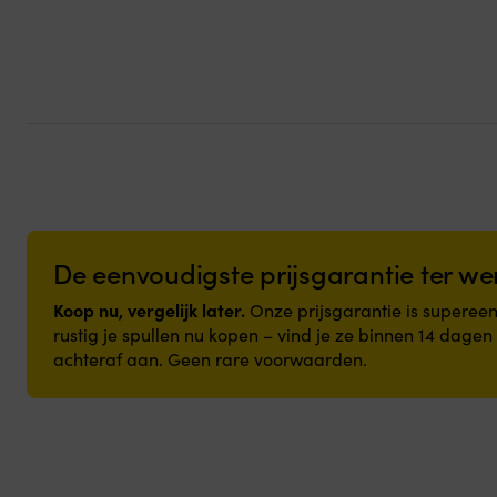
kan
gekozen
worden
op
de
productpagi
De eenvoudigste prijsgarantie ter we
Koop nu, vergelijk later.
Onze prijsgarantie is supereenv
rustig je spullen nu kopen – vind je ze binnen 14 dage
achteraf aan. Geen rare voorwaarden.