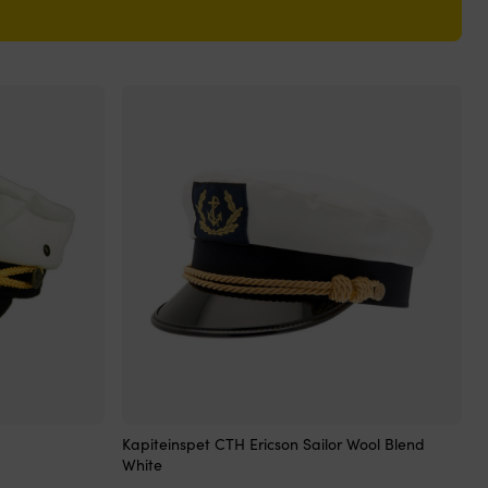
Dit
Kapiteinspet CTH Ericson Sailor Wool Blend
product
White
heeft