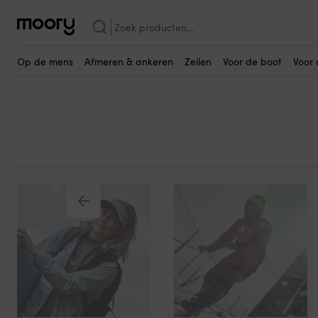
Op de mens
-
Kleding
-
Kapiteinspetten
Zoeken
Kapiteinspetten
naar:
(8)
Op de mens
Afmeren & ankeren
Zeilen
Voor de boot
Voor 