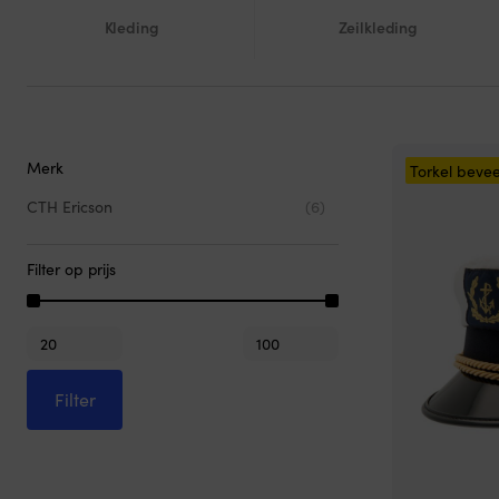
Kleding
Zeilkleding
Merk
Torkel bevee
CTH Ericson
(6)
Filter op prijs
Min.
Max.
prijs
prijs
Filter