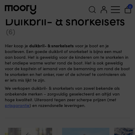
In de haven & aan land
-
Watersporten
-
Duik- &
0
zwemspeelgoed
-
Duikbril- & snorkelsets
Duikbril- & snorkelsets
Zoeken
(6)
naar:
duikbril- & snorkelsets
Hier koop je
voor je boot en je
bootleven. Een goede duikbril of snorkelset is bijna een must
aan boord. Het is geweldig voor de kinderen om te snorkelen in
het ondiepe warme water rond de boot. Het is ook geweldig
voor de kapitein of iemand van de bemanning om rond de boot
te snorkelen en het anker, roer of de schroef te controleren als
er iets mis lijkt te zijn.
We verkopen duikbril- & snorkelsets van zowel bekende als
onbekende merken – zorgvuldig geselecteerd en altijd van
hoge kwaliteit. Uiteraard tegen zeer scherpe prijzen (met
prijsgarantie
) en razendsnelle leveringen.