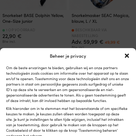
Snorkelset BASE Dolphin Yellow,
Snorkelmasker SEAC Magica,
One-Size junior
blauw, L / XL
1 OP VOORRAAD
BESCHIKBAAR VIA
22,90
€
NABESTELLING
Oorspronkelij
Huidig
Adv.
59,99
€
Btw incl.
49,99
€
prijs
prijs
Btw incl.
was:
is:
Beheer je privacy
59,99 €.
49,99 €
Om de beste ervaringen te bieden, gebruiken wij en onze partners
technologieën zoals cookies om informatie over het apparaat op te slaan
en/of te openen. Toestemming voor deze technologieën stelt ons en onze
partners in staat om persoonlijke gegevens zoals surfgedrag of unieke
ID's op deze site te verwerken en om gepersonaliseerde en niet-
gepersonaliseerde advertenties te tonen. Als u geen toestemming geeft
of deze intrekt, kan dit invloed hebben op bepaalde functies.
Klik hieronder om in te stemmen met het bovenstaande of om specifieke
keuzes te maken. Je keuzes zullen alleen worden toegepast op deze
site. Je kunt je instellingen te allen tijde wijzigen, inclusief het intrekken
van je toestemming, door gebruik te maken van de knoppen op het
Snorkelmasker SEAC Magica,
Snorkelmasker SEAC Magica,
Cookiebeleid of door te klikken op de knop 'Toestemming beheren'
blauw, S / M
blauw, XS / S (junior)
onderaan het scherm.