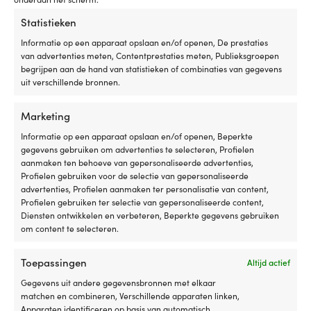
BESCHIKBAAR VIA
BESCHIKBAAR VIA
Statistieken
NABESTELLING
NABESTELLING
Oorspronkelijke
Huidige
Oorspronkelij
Huidig
Adv.
59,99
€
Adv.
59,99
€
Informatie op een apparaat opslaan en/of openen, De prestaties
49,99
€
49,99
€
prijs
prijs
prijs
prijs
van advertenties meten, Contentprestaties meten, Publieksgroepen
Btw incl.
Btw incl.
was:
is:
was:
is:
begrijpen aan de hand van statistieken of combinaties van gegevens
59,99 €.
49,99 €.
59,99 €.
49,99 €
uit verschillende bronnen.
Marketing
Informatie op een apparaat opslaan en/of openen, Beperkte
gegevens gebruiken om advertenties te selecteren, Profielen
aanmaken ten behoeve van gepersonaliseerde advertenties,
Profielen gebruiken voor de selectie van gepersonaliseerde
advertenties, Profielen aanmaken ter personalisatie van content,
Profielen gebruiken ter selectie van gepersonaliseerde content,
Diensten ontwikkelen en verbeteren, Beperkte gegevens gebruiken
om content te selecteren.
Duikbril SEAC Elba, blauw
Snorkel SEAC Fast Tech, blauw
BESCHIKBAAR VIA
BESCHIKBAAR VIA
Toepassingen
Altijd actief
NABESTELLING
NABESTELLING
Gegevens uit andere gegevensbronnen met elkaar
33,94
€
26,58
€
matchen en combineren, Verschillende apparaten linken,
Btw incl.
Btw incl.
Apparaten identificeren op basis van automatisch