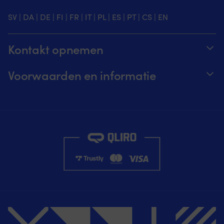
SV
|
DA
|
DE
|
FI
|
FR
|
IT
|
PL
|
ES
|
PT
|
CS
|
EN
Kontakt opnemen
Volg je bestelling
Voorwaarden en informatie
Over Moory
Prijs garantie
Per telefoon 8u-20u (+46 8251546 – Engels)
Verzending & levering
Mail ons: info@moory.nl
Retouren en terugbetaling
Aankoopvoorwaarden
Privacybeleid