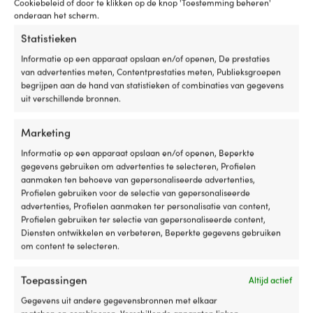
Cookiebeleid of door te klikken op de knop 'Toestemming beheren'
productpagina
productpagina
onderaan het scherm.
Statistieken
Informatie op een apparaat opslaan en/of openen, De prestaties
van advertenties meten, Contentprestaties meten, Publieksgroepen
begrijpen aan de hand van statistieken of combinaties van gegevens
Dit
Dit
uit verschillende bronnen.
Valijn met ingesplitste
Furlerlijn met ingesplitste
product
product
Sleutelsluiting Liros Dynamic
Sleutelsluiting Liros Dynamic
heeft
heeft
Color Max Load System (MLS),
Color Max Load System (MLS),
Marketing
meerdere
meerdere
Dyneema SK78-kern, 32-
Dyneema SK78-kern, 32- / 24-
variaties.
variaties.
Informatie op een apparaat opslaan en/of openen, Beperkte
gevlochten High Tenacity-
gevlochten High Tenacity
Deze
Deze
gegevens gebruiken om advertenties te selecteren, Profielen
polyester mantel, blauw/wit
polyester mantel, rood/wit
optie
optie
aanmaken ten behoeve van gepersonaliseerde advertenties,
Oorspronkelijke
Oorspronkeli
Adv.
649,99
€
Adv.
649,99
€
kan
kan
vanaf
vanaf
Profielen gebruiken voor de selectie van gepersonaliseerde
prijs
prijs
gekozen
gekozen
Huidige
Huidige
advertenties, Profielen aanmaken ter personalisatie van content,
549,99
€
549,99
€
was:
was:
worden
worden
prijs
prijs
Profielen gebruiken ter selectie van gepersonaliseerde content,
649,99 €.
649,99 €.
op
op
is:
is:
Diensten ontwikkelen en verbeteren, Beperkte gegevens gebruiken
de
de
vanaf
vanaf
om content te selecteren.
productpagina
productpagina
549,99 €.
549,99 €.
Toepassingen
Altijd actief
Gegevens uit andere gegevensbronnen met elkaar