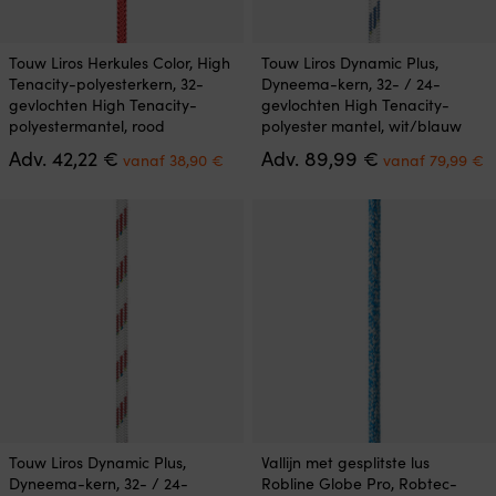
Dit
Dit
Touw Liros Herkules Color, High
Touw Liros Dynamic Plus,
product
product
Tenacity-polyesterkern, 32-
Dyneema-kern, 32- / 24-
heeft
heeft
gevlochten High Tenacity-
gevlochten High Tenacity-
meerdere
meerdere
polyestermantel, rood
polyester mantel, wit/blauw
variaties.
variaties.
Oorspronkelijke
Huidige
Oorspronkelij
H
Adv.
42,22
€
Adv.
89,99
€
Deze
Deze
vanaf
38,90
€
vanaf
79,99
€
prijs
prijs
prijs
p
optie
optie
was:
is:
was:
is
kan
kan
42,22 €.
vanaf
89,99 €.
v
gekozen
gekozen
38,90 €.
7
worden
worden
op
op
de
de
productpagina
productpagina
Dit
Dit
Touw Liros Dynamic Plus,
Vallijn met gesplitste lus
product
product
Dyneema-kern, 32- / 24-
Robline Globe Pro, Robtec-
heeft
heeft