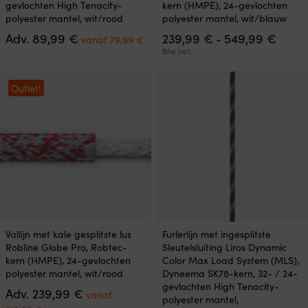
gevlochten High Tenacity-
kern (HMPE), 24-gevlochten
meerdere
meerdere
polyester mantel, wit/rood
polyester mantel, wit/blauw
variaties.
variaties.
Oorspronkelijke
Huidige
Prijskl
Adv.
89,99
€
239,99
€
549,99
€
Deze
Deze
-
vanaf
79,99
€
prijs
prijs
239,9
optie
optie
Btw incl.
was:
is:
tot
kan
kan
89,99 €.
vanaf
549,9
gekozen
gekozen
79,99 €.
Outlet!
worden
worden
op
op
de
de
productpagina
productpagina
Dit
Dit
Vallijn met kale gesplitste lus
Furlerlijn met ingesplitste
product
product
Robline Globe Pro, Robtec-
Sleutelsluiting Liros Dynamic
heeft
heeft
kern (HMPE), 24-gevlochten
Color Max Load System (MLS),
meerdere
meerdere
polyester mantel, wit/rood
Dyneema SK78-kern, 32- / 24-
variaties.
variaties.
gevlochten High Tenacity-
Oorspronkelijke
Adv.
239,99
€
Deze
Deze
vanaf
polyester mantel,
prijs
optie
optie