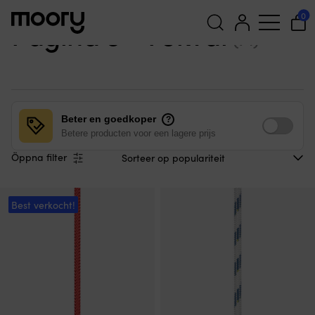
Fokval
-
Pagina 3
0
Pagina 3 - Fokval
(71)
Zoeken
naar:
Beter en goedkoper
?
Betere producten voor een lagere prijs
Öppna filter
Best verkocht!