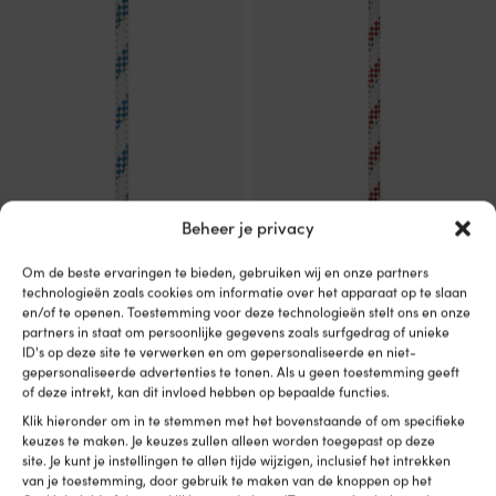
de
de
vanaf
vanaf
productpagina
productpagina
439,99 €.
469,99 €.
Beheer je privacy
Dit
Dit
Touw Liros Herkules, High
Touw Liros Herkules, High
product
product
Om de beste ervaringen te bieden, gebruiken wij en onze partners
Tenacity-polyester kern, 32-
Tenacity-polyesterkern, 32-
heeft
heeft
technologieën zoals cookies om informatie over het apparaat op te slaan
gevlochten High Tenacity-
gevlochten High Tenacity-
meerdere
meerdere
en/of te openen. Toestemming voor deze technologieën stelt ons en onze
polyester mantel, wit/blauw
polyester mantel, wit/rood
partners in staat om persoonlijke gegevens zoals surfgedrag of unieke
variaties.
variaties.
Oorspronkelijke
Huidige
Oorspronkelijk
Hu
ID's op deze site te verwerken en om gepersonaliseerde en niet-
Adv.
42,22
€
Adv.
42,22
€
Deze
Deze
vanaf
38,90
€
vanaf
36,95
€
prijs
prijs
prijs
pri
gepersonaliseerde advertenties te tonen. Als u geen toestemming geeft
optie
optie
of deze intrekt, kan dit invloed hebben op bepaalde functies.
was:
is:
was:
is:
kan
kan
42,22 €.
vanaf
42,22 €.
va
gekozen
gekozen
Klik hieronder om in te stemmen met het bovenstaande of om specifieke
38,90 €.
36
worden
worden
keuzes te maken. Je keuzes zullen alleen worden toegepast op deze
op
op
site. Je kunt je instellingen te allen tijde wijzigen, inclusief het intrekken
de
de
van je toestemming, door gebruik te maken van de knoppen op het