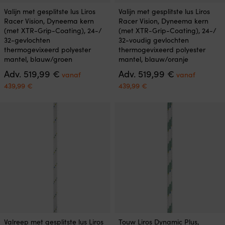
Dit
Dit
Valijn met gesplitste lus Liros
Valijn met gesplitste lus Liros
product
product
Racer Vision, Dyneema kern
Racer Vision, Dyneema kern
heeft
heeft
(met XTR-Grip-Coating), 24-/
(met XTR-Grip-Coating), 24-/
meerdere
meerdere
32-gevlochten
32-voudig gevlochten
variaties.
variaties.
thermogevixeerd polyester
thermogevixeerd polyester
Deze
Deze
mantel, blauw/groen
mantel, blauw/oranje
optie
optie
Oorspronkelijke
Oorspronkeli
Adv.
519,99
€
Adv.
519,99
€
kan
kan
vanaf
vanaf
prijs
prijs
gekozen
gekozen
Huidige
Huidige
439,99
€
439,99
€
was:
was:
worden
worden
prijs
prijs
519,99 €.
519,99 €.
op
op
is:
is:
de
de
vanaf
vanaf
productpagina
productpagina
439,99 €.
439,99 €.
Dit
Dit
Valreep met gesplitste lus Liros
Touw Liros Dynamic Plus,