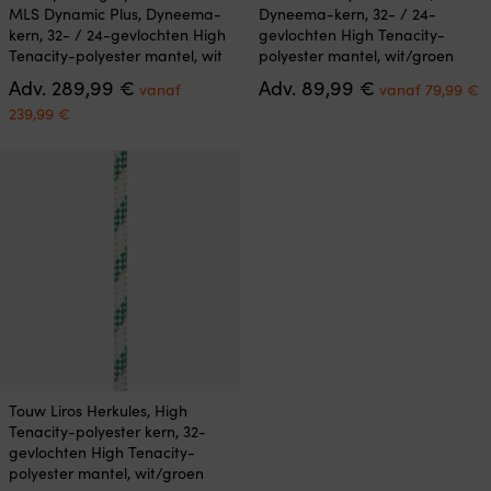
product
product
MLS Dynamic Plus, Dyneema-
Dyneema-kern, 32- / 24-
heeft
heeft
kern, 32- / 24-gevlochten High
gevlochten High Tenacity-
meerdere
meerdere
Tenacity-polyester mantel, wit
polyester mantel, wit/groen
variaties.
variaties.
Oorspronkelijke
Oorspronkelij
H
Adv.
289,99
€
Adv.
89,99
€
Deze
Deze
vanaf
vanaf
79,99
€
prijs
prijs
p
optie
optie
Huidige
239,99
€
was:
was:
is
kan
kan
prijs
289,99 €.
89,99 €.
v
gekozen
gekozen
is:
7
worden
worden
vanaf
op
op
239,99 €.
de
de
productpagina
productpagina
Dit
Touw Liros Herkules, High
product
Tenacity-polyester kern, 32-
heeft
gevlochten High Tenacity-
meerdere
polyester mantel, wit/groen
variaties.