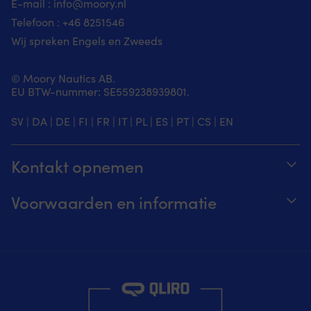
E-mail :
info@moory.nl
Telefoon :
+46 8251
546
Wij spreken Engels en Zweeds
© Moory Nautics AB.
EU BTW-nummer: SE559238939801.
SV
|
DA
|
DE
|
FI
|
FR
|
IT
|
PL
|
ES
|
PT
|
CS
|
EN
Kontakt opnemen
Volg je bestelling
Voorwaarden en informatie
Over Moory
Prijs garantie
Per telefoon 8u-20u (+46 8251546 – Engels)
Verzending & levering
Mail ons: info@moory.nl
Retouren en terugbetaling
Aankoopvoorwaarden