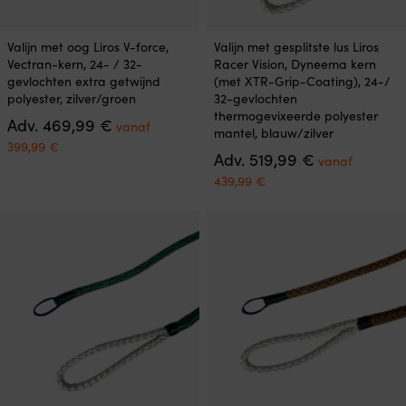
Dit
Dit
Valijn met oog Liros V-force,
Valijn met gesplitste lus Liros
product
product
Vectran-kern, 24- / 32-
Racer Vision, Dyneema kern
heeft
heeft
gevlochten extra getwijnd
(met XTR-Grip-Coating), 24-/
meerdere
meerdere
polyester, zilver/groen
32-gevlochten
variaties.
variaties.
thermogevixeerde polyester
Oorspronkelijke
Adv.
469,99
€
Deze
Deze
vanaf
mantel, blauw/zilver
prijs
optie
optie
Huidige
399,99
€
was:
Oorspronkeli
Adv.
519,99
€
kan
kan
prijs
vanaf
469,99 €.
prijs
gekozen
gekozen
is:
Huidige
439,99
€
was:
worden
worden
vanaf
prijs
519,99 €.
op
op
399,99 €.
is:
de
de
vanaf
productpagina
productpagina
439,99 €.