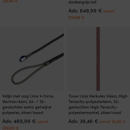
Huidige
219,99
€
donkergrijs/wit
was:
kan
kan
prijs
239,99 €.
Oorspronkeli
Adv.
649,99
€
gekozen
gekozen
is:
vanaf
prijs
worden
worden
vanaf
Huidige
519,99
€
was:
op
op
219,99 €.
prijs
649,99 €.
de
de
is:
productpagina
productpagina
vanaf
519,99 €.
Dit
Dit
Valijn met oog Liros V-force,
Touw Liros Herkules Vision, High
product
product
Vectran-kern, 24- / 32-
Tenacity-polyesterkern, 32-
heeft
heeft
gevlochten extra getwijnd
gevlochten High Tenacity-
meerdere
meerdere
polyester, zilver/zwart
polyestermantel, zilver/rood
variaties.
variaties.
Oorspronkelijke
Oorspronkelij
H
Adv.
469,99
€
Adv.
39,46
€
Deze
Deze
vanaf
vanaf
36,95
€
prijs
prijs
pr
optie
optie
Huidige
399,99
€