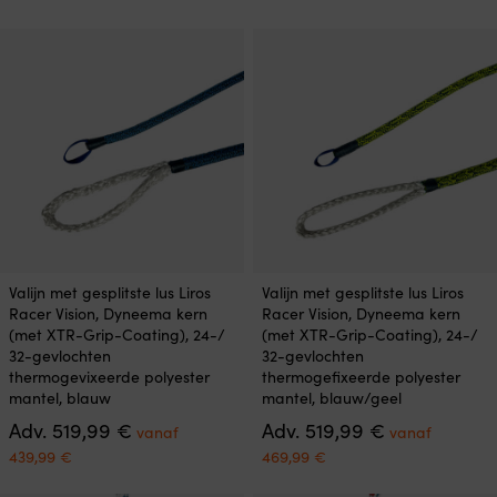
was:
was:
is:
kan
kan
prijs
469,99 €.
39,46 €.
v
gekozen
gekozen
is:
36
worden
worden
vanaf
op
op
399,99 €.
de
de
productpagina
productpagina
Dit
Dit
Valijn met gesplitste lus Liros
Valijn met gesplitste lus Liros
product
product
Racer Vision, Dyneema kern
Racer Vision, Dyneema kern
heeft
heeft
(met XTR-Grip-Coating), 24-/
(met XTR-Grip-Coating), 24-/
meerdere
meerdere
32-gevlochten
32-gevlochten
variaties.
variaties.
thermogevixeerde polyester
thermogefixeerde polyester
Deze
Deze
mantel, blauw
mantel, blauw/geel
optie
optie
Oorspronkelijke
Oorspronkeli
Adv.
519,99
€
Adv.
519,99
€
kan
kan
vanaf
vanaf
prijs
prijs
gekozen
gekozen
Huidige
Huidige
439,99
€
469,99
€
was:
was:
worden
worden
prijs
prijs
519,99 €.
519,99 €.
op
op
is:
is: